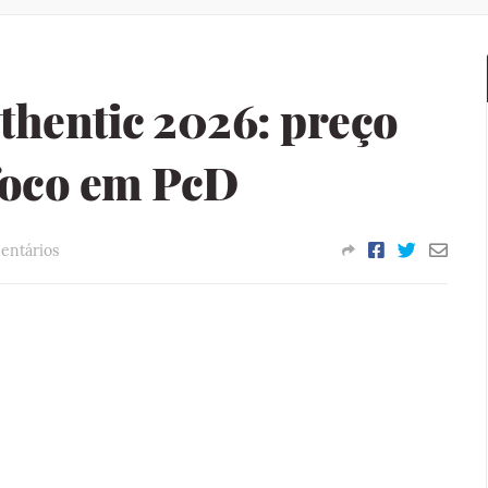
thentic 2026: preço
foco em PcD
entários