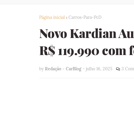
Página inicial
Carros-Para-PcD
Novo Kardian Au
R$ 119.990 com 
by
Redação - CarBlog
-
julho 16, 2025
3 Com