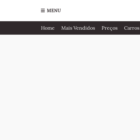
MENU
Home
Mais Vendidos
Preços
Carros