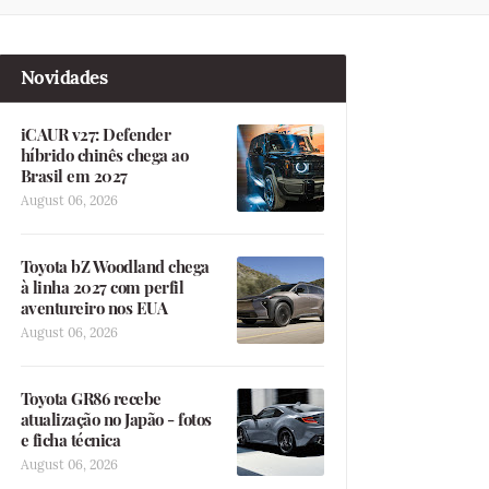
Novidades
iCAUR v27: Defender
híbrido chinês chega ao
Brasil em 2027
August 06, 2026
Toyota bZ Woodland chega
à linha 2027 com perfil
aventureiro nos EUA
August 06, 2026
Toyota GR86 recebe
atualização no Japão - fotos
e ficha técnica
August 06, 2026