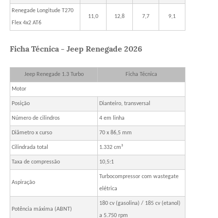
Renegade Longitude T270
11,0
12,8
7,7
9,1
Flex 4x2 AT6
Ficha Técnica - Jeep Renegade 2026
Jeep Renegade 1.3 Turbo
Ficha Técnica
Motor
Posição
Dianteiro, transversal
Número de cilindros
4 em linha
Diâmetro x curso
70 x 86,5 mm
Cilindrada total
1.332 cm³
Taxa de compressão
10,5:1
Turbocompressor com wastegate
Aspiração
elétrica
180 cv (gasolina) / 185 cv (etanol)
Potência máxima (ABNT)
a 5.750 rpm