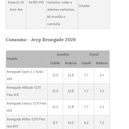
Especial 10
R$185.990
exclusiva, rodas e
listados
Anos 4x4
adesivos exclusivos,
kit mochila e
camiseta
Consumo - Jeep Renegade 2026
Gasolina
Etanol
Modelo
Cidade
Rodovia
Cidade
Rodovia
Renegade Sport 1.3 Turbo
11,0
12,8
7,7
9,1
AT6
Renegade Altitude T270
11,0
12,8
7,7
9,1
Flex AT6
Renegade Sahara T270 Flex
11,0
12,8
7,7
9,1
AT6
Renegade Willys T270 Flex
8,9
10,0
6,2
7,2
4x4 AT9