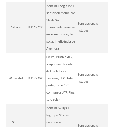
Itens da Longitude +
sensor dianteiro, cor
Slash Gold,
Sem opcionais
Sahara
R$169.990
frisos/emblemas/sol
listados
eiras exclusivos, teto
solar, Inteligência de
Aventura
Couro, câmbio AT9,
suspensão elevada,
4x4, seletor de
Sem opcionais
Willys 4x4
R$182.990
terrenos, HDC, teto
listados
preto, rodas 17''
com pneus ATR Plus,
teto solar
Itens da Willys +
logotipo 10 anos,
Série
numeração
Sem opcionais