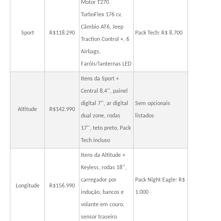
Motor T270
TurboFlex 176 cv,
Câmbio AT6, Jeep
Sport
R$118.290
Pack Tech: R$ 8.700
Traction Control +, 6
Airbags,
Faróis/lanternas LED
Itens da Sport +
Central 8,4'', painel
digital 7'', ar digital
Sem opcionais
Altitude
R$142.990
dual zone, rodas
listados
17'', teto preto, Pack
Tech incluso
Itens da Altitude +
Keyless, rodas 18'',
carregador por
Pack Night Eagle: R$
Longitude
R$156.990
indução, bancos e
1.000
volante em couro,
sensor traseiro