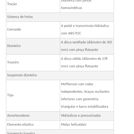
Dianteira com juntas
Tração
homocinéticas
Sistema de freios
A pedal e transmissão hidráulica
Comando
com ABS/ESC
A disco ventilado (diâmetro de 305
Dianteiro
mm) com pinça flutuante
A disco sólido (diâmetro de 278
Traseiro
mm) com pinça flutuante
Suspensão dianteira
McPherson com rodas
independentes, braços oscilantes
Tipo
inferiores com geometria
triangular e barra estabilizadora
Amortecedores
Hidráulicos e pressurizados
Elemento elástico
Molas helicoidais
Suspensão traseira