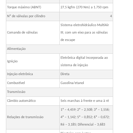
Torque máximo (ABNT)
27,5 kgfm (270 Nm) a 1.750 rpm
Nº de válvulas por cilindro
4
Sistema eletrohidráulico MultiAir
Comando de válvulas
III, com um eixo para as válvulas
de escape
Alimentação
Eletrônica digital incorporada ao
Ignição
sistema de injeção
Injeção eletrônica
Direta
Combustível
Gasolina/etanol
Transmissão
Câmbio automático
Seis marchas à frente e uma à ré
1ª – 4,459; 2ª – 2,508; 3ª – 1,556;
Relações de transmissão
4ª – 1,142; 5ª – 0,852; 6ª – 0,672;
Ré – 3,185; Diferencial – 3,683