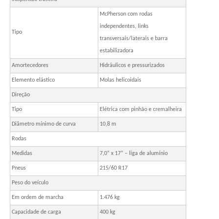
McPherson com rodas
independentes, links
Tipo
transversais/laterais e barra
estabilizadora
Amortecedores
Hidráulicos e pressurizados
Elemento elástico
Molas helicoidais
Direção
Tipo
Elétrica com pinhão e cremalheira
Diâmetro mínimo de curva
10,8 m
Rodas
Medidas
7,0” x 17” – liga de alumínio
Pneus
215/60 R17
Peso do veículo
Em ordem de marcha
1.476 kg
Capacidade de carga
400 kg