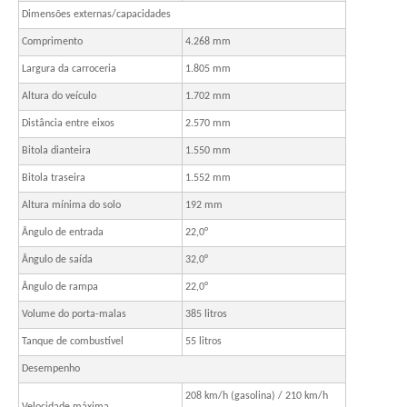
Dimensões externas/capacidades
Comprimento
4.268 mm
Largura da carroceria
1.805 mm
Altura do veículo
1.702 mm
Distância entre eixos
2.570 mm
Bitola dianteira
1.550 mm
Bitola traseira
1.552 mm
Altura mínima do solo
192 mm
Ângulo de entrada
22,0°
Ângulo de saída
32,0°
Ângulo de rampa
22,0°
Volume do porta-malas
385 litros
Tanque de combustível
55 litros
Desempenho
208 km/h (gasolina) / 210 km/h
Velocidade máxima