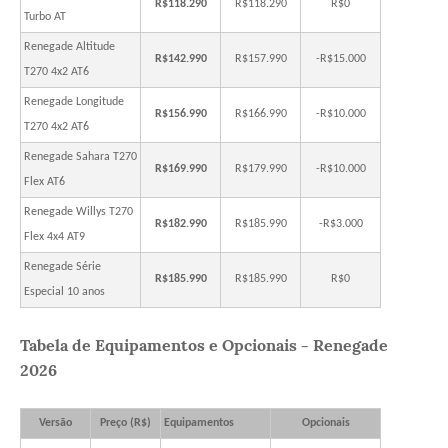
R$118.290
R$118.290
R$0
Turbo AT
Renegade Altitude
R$142.990
R$157.990
-R$15.000
T270 4x2 AT6
Renegade Longitude
R$156.990
R$166.990
-R$10.000
T270 4x2 AT6
Renegade Sahara T270
R$169.990
R$179.990
-R$10.000
Flex AT6
Renegade Willys T270
R$182.990
R$185.990
-R$3.000
Flex 4x4 AT9
Renegade Série
R$185.990
R$185.990
R$0
Especial 10 anos
Tabela de Equipamentos e Opcionais - Renegade
2026
Versão
Preço (R$)
Equipamentos
Opcionais