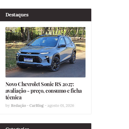
Destaques
Novo Chevrolet Sonic RS 2027:
avaliação - preço, consumo e ficha
técnica
by
Redação - CarBlog
-
agosto 01, 2026