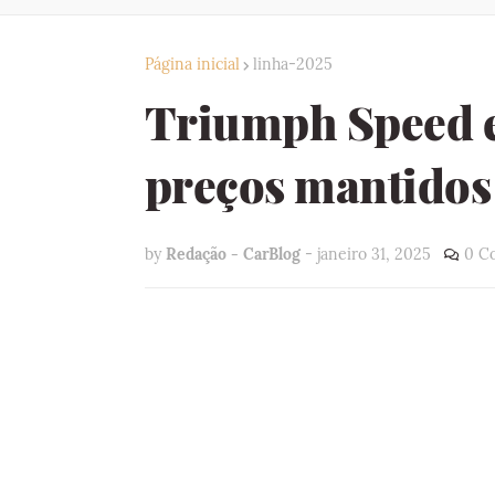
Página inicial
linha-2025
Triumph Speed 
preços mantidos
by
Redação - CarBlog
-
janeiro 31, 2025
0 C