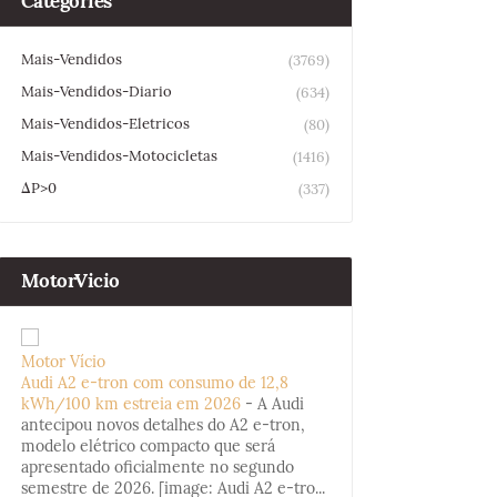
Categories
Mais-Vendidos
(3769)
Mais-Vendidos-Diario
(634)
Mais-Vendidos-Eletricos
(80)
Mais-Vendidos-Motocicletas
(1416)
ΔP>0
(337)
MotorVicio
Motor Vício
Audi A2 e-tron com consumo de 12,8
kWh/100 km estreia em 2026
-
A Audi
antecipou novos detalhes do A2 e-tron,
modelo elétrico compacto que será
apresentado oficialmente no segundo
semestre de 2026. [image: Audi A2 e-tro...