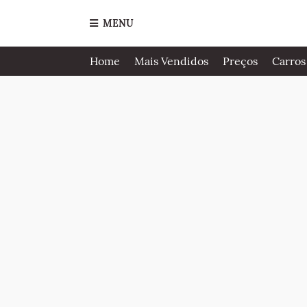
MENU
Home
Mais Vendidos
Preços
Carros