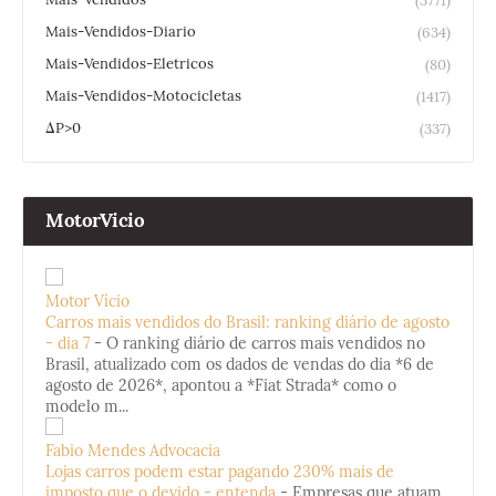
(3771)
Mais-Vendidos-Diario
(634)
Mais-Vendidos-Eletricos
(80)
Mais-Vendidos-Motocicletas
(1417)
ΔP>0
(337)
MotorVicio
Motor Vício
Carros mais vendidos do Brasil: ranking diário de agosto
- dia 7
-
O ranking diário de carros mais vendidos no
Brasil, atualizado com os dados de vendas do dia *6 de
agosto de 2026*, apontou a *Fiat Strada* como o
modelo m...
Fabio Mendes Advocacia
Lojas carros podem estar pagando 230% mais de
imposto que o devido - entenda
-
Empresas que atuam