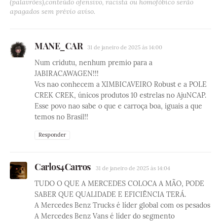
(palavrões),conteúdo ofensivo, racista ou homofóbico serão
apagados sem prévio aviso.
MANE_CAR
31 de janeiro de 2025 às 14:00
Num cridutu, nenhum premio para a
JABIRACAWAGEN!!!
Vcs nao conhecem a XIMBICAVEIRO Robust e a POLE
CREK CREK, únicos produtos 10 estrelas no AjuNCAP.
Esse povo nao sabe o que e carroça boa, iguais a que
temos no Brasil!!
Responder
Carlos4Carros
31 de janeiro de 2025 às 14:04
TUDO O QUE A MERCEDES COLOCA A MÃO, PODE
SABER QUE QUALIDADE E EFICIÊNCIA TERÁ.
A Mercedes Benz Trucks é líder global com os pesados
A Mercedes Benz Vans é líder do segmento