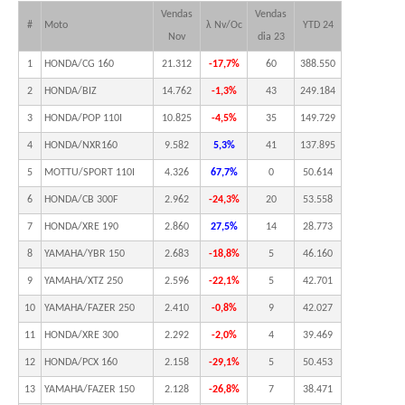
Vendas
Vendas
#
Moto
λ Nv/Oc
YTD 24
Nov
dia 23
1
HONDA/CG 160
21.312
-17,7%
60
388.550
2
HONDA/BIZ
14.762
-1,3%
43
249.184
3
HONDA/POP 110I
10.825
-4,5%
35
149.729
4
HONDA/NXR160
9.582
5,3%
41
137.895
5
MOTTU/SPORT 110I
4.326
67,7%
0
50.614
6
HONDA/CB 300F
2.962
-24,3%
20
53.558
7
HONDA/XRE 190
2.860
27,5%
14
28.773
8
YAMAHA/YBR 150
2.683
-18,8%
5
46.160
9
YAMAHA/XTZ 250
2.596
-22,1%
5
42.701
10
YAMAHA/FAZER 250
2.410
-0,8%
9
42.027
11
HONDA/XRE 300
2.292
-2,0%
4
39.469
12
HONDA/PCX 160
2.158
-29,1%
5
50.453
13
YAMAHA/FAZER 150
2.128
-26,8%
7
38.471