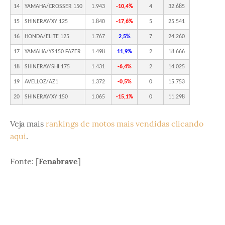
14
YAMAHA/CROSSER 150
1.943
-10,4%
4
32.685
15
SHINERAY/XY 125
1.840
-17,6%
5
25.541
16
HONDA/ELITE 125
1.767
2,5%
7
24.260
17
YAMAHA/YS150 FAZER
1.498
11,9%
2
18.666
18
SHINERAY/SHI 175
1.431
-6,4%
2
14.025
19
AVELLOZ/AZ1
1.372
-0,5%
0
15.753
20
SHINERAY/XY 150
1.065
-15,1%
0
11.298
Veja mais
rankings de motos mais vendidas clicando
aqui
.
Fonte: [
Fenabrave
]