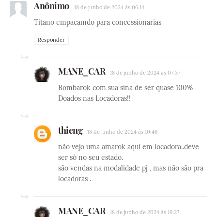
Anônimo
18 de junho de 2024 às 06:14
Titano empacamdo para concessionarias
Responder
MANE_CAR
18 de junho de 2024 às 07:37
Bombarok com sua sina de ser quase 100%
Doados nas Locadoras!!
thieng
18 de junho de 2024 às 10:46
não vejo uma amarok aqui em locadora..deve
ser só no seu estado.
são vendas na modalidade pj , mas não são pra
locadoras .
MANE_CAR
18 de junho de 2024 às 19:27