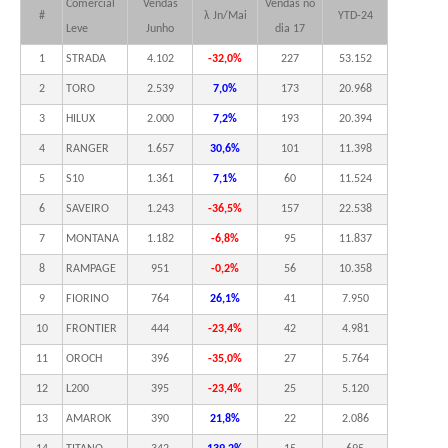
Comercial
Vendas
Vendas no
#
λ Jn/Mai
YTD-24
Leve
Junho
dia 17
1
STRADA
4.102
-32,0%
227
53.152
2
TORO
2.539
7,0%
173
20.968
3
HILUX
2.000
7,2%
193
20.394
4
RANGER
1.657
30,6%
101
11.398
5
S10
1.361
7,1%
60
11.524
6
SAVEIRO
1.243
-36,5%
157
22.538
7
MONTANA
1.182
-6,8%
95
11.837
8
RAMPAGE
951
-0,2%
56
10.358
9
FIORINO
764
26,1%
41
7.950
10
FRONTIER
444
-23,4%
42
4.981
11
OROCH
396
-35,0%
27
5.764
12
L200
395
-23,4%
25
5.120
13
AMAROK
390
21,8%
22
2.086