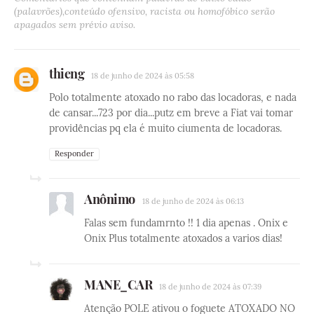
(palavrões),conteúdo ofensivo, racista ou homofóbico serão
apagados sem prévio aviso.
thieng
18 de junho de 2024 às 05:58
Polo totalmente atoxado no rabo das locadoras, e nada
de cansar...723 por dia...putz em breve a Fiat vai tomar
providências pq ela é muito ciumenta de locadoras.
Responder
Anônimo
18 de junho de 2024 às 06:13
Falas sem fundamrnto !! 1 dia apenas . Onix e
Onix Plus totalmente atoxados a varios dias!
MANE_CAR
18 de junho de 2024 às 07:39
Atenção POLE ativou o foguete ATOXADO NO