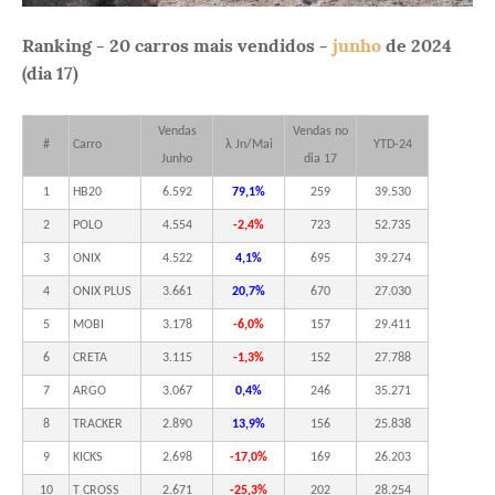
Ranking - 20 carros mais vendidos -
junho
de 2024
(dia 17)
Vendas
Vendas no
#
Carro
λ Jn/Mai
YTD-24
Junho
dia 17
1
HB20
6.592
79,1%
259
39.530
2
POLO
4.554
-2,4%
723
52.735
3
ONIX
4.522
4,1%
695
39.274
4
ONIX PLUS
3.661
20,7%
670
27.030
5
MOBI
3.178
-6,0%
157
29.411
6
CRETA
3.115
-1,3%
152
27.788
7
ARGO
3.067
0,4%
246
35.271
8
TRACKER
2.890
13,9%
156
25.838
9
KICKS
2.698
-17,0%
169
26.203
10
T CROSS
2.671
-25,3%
202
28.254