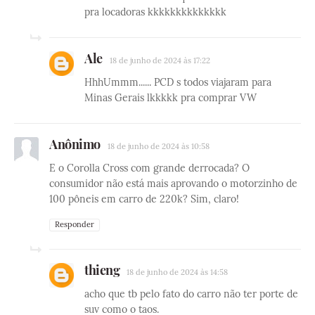
pra locadoras kkkkkkkkkkkkkk
Ale
18 de junho de 2024 às 17:22
HhhUmmm...... PCD s todos viajaram para
Minas Gerais lkkkkk pra comprar VW
Anônimo
18 de junho de 2024 às 10:58
E o Corolla Cross com grande derrocada? O
consumidor não está mais aprovando o motorzinho de
100 pôneis em carro de 220k? Sim, claro!
Responder
thieng
18 de junho de 2024 às 14:58
acho que tb pelo fato do carro não ter porte de
suv como o taos.