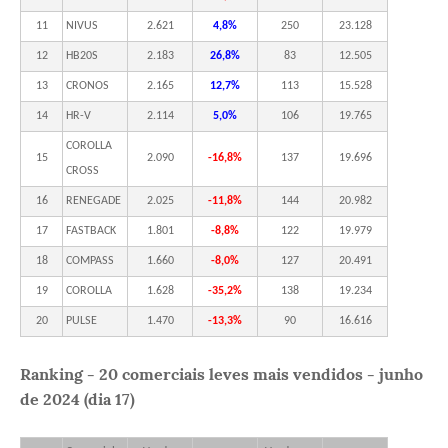
11
NIVUS
2.621
4,8%
250
23.128
12
HB20S
2.183
26,8%
83
12.505
13
CRONOS
2.165
12,7%
113
15.528
14
HR-V
2.114
5,0%
106
19.765
COROLLA
15
2.090
-16,8%
137
19.696
CROSS
16
RENEGADE
2.025
-11,8%
144
20.982
17
FASTBACK
1.801
-8,8%
122
19.979
18
COMPASS
1.660
-8,0%
127
20.491
19
COROLLA
1.628
-35,2%
138
19.234
20
PULSE
1.470
-13,3%
90
16.616
Ranking - 20 comerciais leves mais vendidos - junho
de 2024 (dia 17)