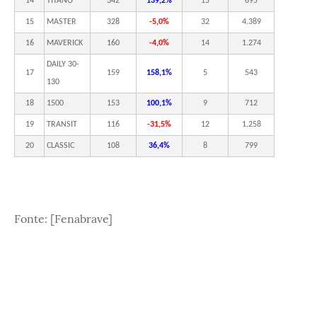
14
TITANO
342
139,2%
15
695
15
MASTER
328
-5,0%
32
4.389
16
MAVERICK
160
-4,0%
14
1.274
DAILY 30-
17
159
158,1%
5
543
130
18
1500
153
100,1%
9
712
19
TRANSIT
116
-31,5%
12
1.258
20
CLASSIC
108
36,4%
8
799
Fonte: [Fenabrave]