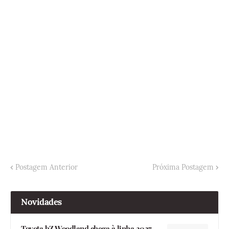
Postagem Anterior
Próxima Postagem
Novidades
Toyota bZ Woodland chega à linha 2027