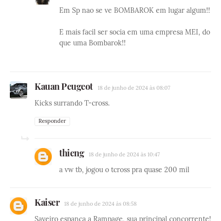
Em Sp nao se ve BOMBAROK em lugar algum!!
E mais facil ser socia em uma empresa MEI, do
que uma Bombarok!!
Kauan Peugeot
18 de junho de 2024 às 08:07
Kicks surrando T-cross.
Responder
thieng
18 de junho de 2024 às 10:47
a vw tb, jogou o tcross pra quase 200 mil
Kaiser
18 de junho de 2024 às 08:58
Saveiro espanca a Rampage, sua principal concorrente!