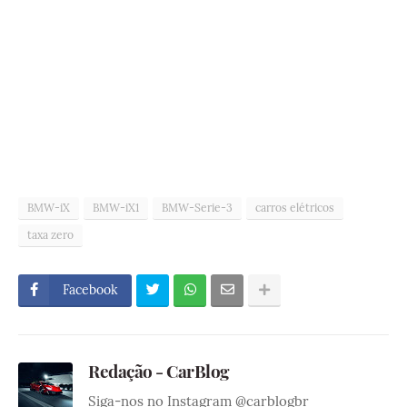
BMW-iX
BMW-iX1
BMW-Serie-3
carros elétricos
taxa zero
Facebook
Redação - CarBlog
Siga-nos no Instagram @carblogbr