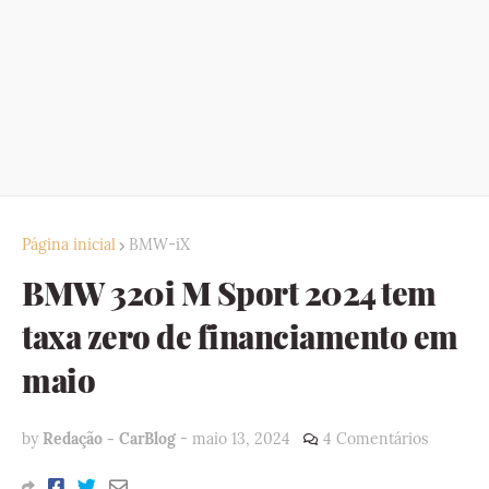
Página inicial
BMW-iX
BMW 320i M Sport 2024 tem
taxa zero de financiamento em
maio
by
Redação - CarBlog
-
maio 13, 2024
4 Comentários