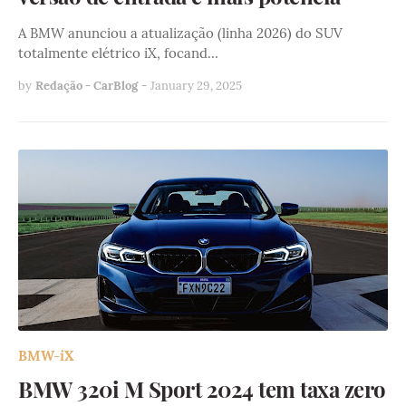
A BMW anunciou a atualização (linha 2026) do SUV
totalmente elétrico iX, focand…
by
Redação - CarBlog
-
January 29, 2025
BMW-iX
BMW 320i M Sport 2024 tem taxa zero