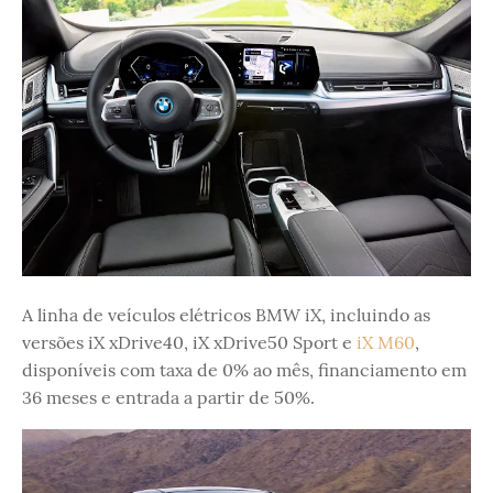
A linha de veículos elétricos BMW iX, incluindo as
versões iX xDrive40, iX xDrive50 Sport e
iX M60
,
disponíveis com taxa de 0% ao mês, financiamento em
36 meses e entrada a partir de 50%.