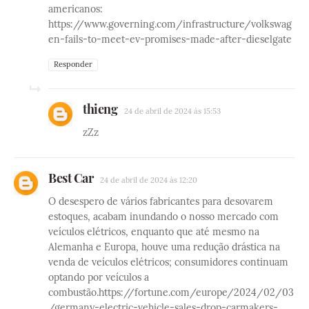
americanos:
https://www.governing.com/infrastructure/volkswag
en-fails-to-meet-ev-promises-made-after-dieselgate
Responder
thieng
24 de abril de 2024 às 15:53
zZz
Best Car
24 de abril de 2024 às 12:20
O desespero de vários fabricantes para desovarem
estoques, acabam inundando o nosso mercado com
veículos elétricos, enquanto que até mesmo na
Alemanha e Europa, houve uma redução drástica na
venda de veículos elétricos; consumidores continuam
optando por veículos a
combustão.https://fortune.com/europe/2024/02/03
/germany-electric-vehicle-sales-drop-carmakers-