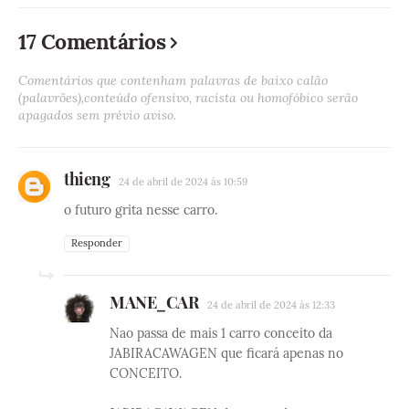
17 Comentários
Comentários que contenham palavras de baixo calão
(palavrões),conteúdo ofensivo, racista ou homofóbico serão
apagados sem prévio aviso.
thieng
24 de abril de 2024 às 10:59
o futuro grita nesse carro.
Responder
MANE_CAR
24 de abril de 2024 às 12:33
Nao passa de mais 1 carro conceito da
JABIRACAWAGEN que ficará apenas no
CONCEITO.