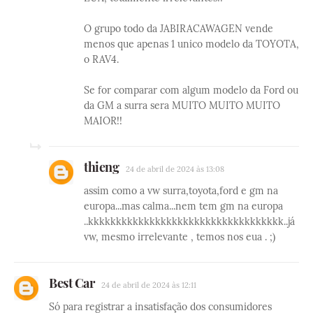
O grupo todo da JABIRACAWAGEN vende
menos que apenas 1 unico modelo da TOYOTA,
o RAV4.
Se for comparar com algum modelo da Ford ou
da GM a surra sera MUITO MUITO MUITO
MAIOR!!
thieng
24 de abril de 2024 às 13:08
assim como a vw surra,toyota,ford e gm na
europa...mas calma...nem tem gm na europa
..kkkkkkkkkkkkkkkkkkkkkkkkkkkkkkkkkkk..já
vw, mesmo irrelevante , temos nos eua . ;)
Best Car
24 de abril de 2024 às 12:11
Só para registrar a insatisfação dos consumidores