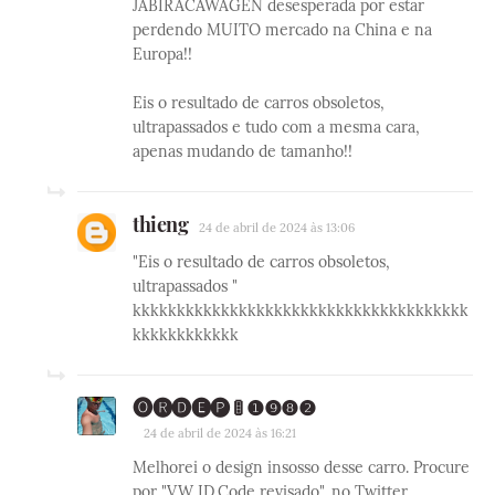
JABIRACAWAGEN desesperada por estar
perdendo MUITO mercado na China e na
Europa!!
Eis o resultado de carros obsoletos,
ultrapassados e tudo com a mesma cara,
apenas mudando de tamanho!!
thieng
24 de abril de 2024 às 13:06
"Eis o resultado de carros obsoletos,
ultrapassados "
kkkkkkkkkkkkkkkkkkkkkkkkkkkkkkkkkkkkkk
kkkkkkkkkkkk
🅞🅡🅓🅔🅟 🚦 ❶❾❽❷
24 de abril de 2024 às 16:21
Melhorei o design insosso desse carro. Procure
por "VW ID.Code revisado", no Twitter.