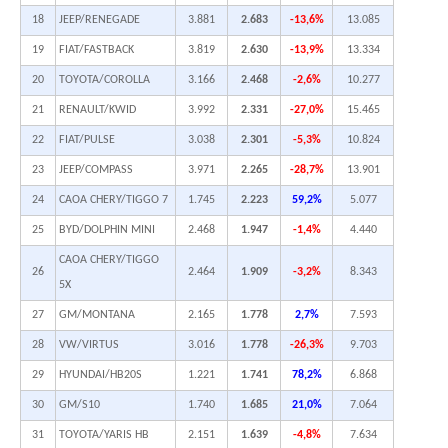
18
JEEP/RENEGADE
3.881
2.683
-13,6%
13.085
19
FIAT/FASTBACK
3.819
2.630
-13,9%
13.334
20
TOYOTA/COROLLA
3.166
2.468
-2,6%
10.277
21
RENAULT/KWID
3.992
2.331
-27,0%
15.465
22
FIAT/PULSE
3.038
2.301
-5,3%
10.824
23
JEEP/COMPASS
3.971
2.265
-28,7%
13.901
24
CAOA CHERY/TIGGO 7
1.745
2.223
59,2%
5.077
25
BYD/DOLPHIN MINI
2.468
1.947
-1,4%
4.440
CAOA CHERY/TIGGO
26
2.464
1.909
-3,2%
8.343
5X
27
GM/MONTANA
2.165
1.778
2,7%
7.593
28
VW/VIRTUS
3.016
1.778
-26,3%
9.703
29
HYUNDAI/HB20S
1.221
1.741
78,2%
6.868
30
GM/S10
1.740
1.685
21,0%
7.064
31
TOYOTA/YARIS HB
2.151
1.639
-4,8%
7.634