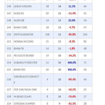
146
LEXUS/UX250H
18
16
11,1%
64
147
AUDI/A5
39
15
-51,9%
91
148
AUDI/Q8
14
14
25,0%
50
149
BMW/330E
18
13
-9,7%
97
150
JEEP/GLADIATOR
106
12
-85,8%
324
151
HONDA/ACCORD
15
11
-8,3%
82
152
BMW/IX
14
11
-1,8%
48
153
PEUGEOT/BOXER
19
10
-34,2%
50
154
SUBARU/FORESTER
15
10
400,0%
71
155
BMW/IX3
26
10
900,0%
56
CHEVROLET/CORVETT
156
9
10
-89,4%
40
E
157
FER CAR/NAJA ONE
4
10
-56,5%
35
158
M.BENZ/CLA45
8
10
-70,6%
27
159
CITROEN/JUMPER
6
9
-61,5%
28