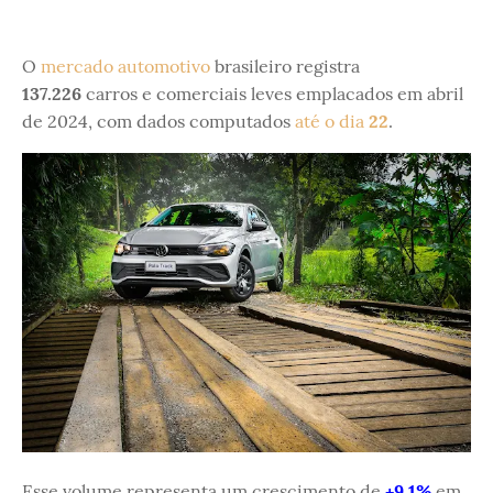
O
mercado automotivo
brasileiro registra
137.226
carros e comerciais leves emplacados em abril
de 2024, com dados computados
até o dia
22
.
Esse volume representa um crescimento de
+9,1%
em