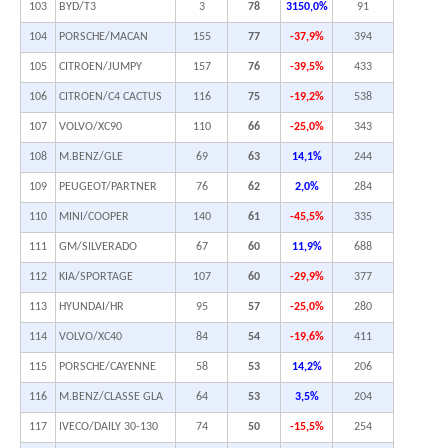
103
BYD/T3
3
78
3150,0%
91
104
PORSCHE/MACAN
155
77
-37,9%
394
105
CITROEN/JUMPY
157
76
-39,5%
433
106
CITROEN/C4 CACTUS
116
75
-19,2%
538
107
VOLVO/XC90
110
66
-25,0%
343
108
M.BENZ/GLE
69
63
14,1%
244
109
PEUGEOT/PARTNER
76
62
2,0%
284
110
MINI/COOPER
140
61
-45,5%
335
111
GM/SILVERADO
67
60
11,9%
688
112
KIA/SPORTAGE
107
60
-29,9%
377
113
HYUNDAI/HR
95
57
-25,0%
280
114
VOLVO/XC40
84
54
-19,6%
411
115
PORSCHE/CAYENNE
58
53
14,2%
206
116
M.BENZ/CLASSE GLA
64
53
3,5%
204
117
IVECO/DAILY 30-130
74
50
-15,5%
254