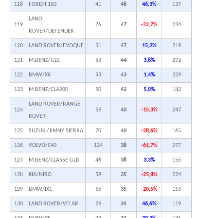
118
FORD/F150
41
48
46,3%
137
LAND
119
76
47
-22,7%
234
ROVER/DEFENDER
120
LAND ROVER/EVOQUE
51
47
15,2%
219
121
M.BENZ/GLC
53
44
3,8%
292
122
BMW/X6
53
43
1,4%
229
123
M.BENZ/CLA200
50
42
5,0%
182
LAND ROVER/RANGE
124
59
40
-15,3%
247
ROVER
125
SUZUKI/JIMNY SIERRA
70
40
-28,6%
165
126
VOLVO/C40
124
38
-61,7%
277
127
M.BENZ/CLASSE GLB
46
38
3,3%
155
128
KIA/NIRO
59
35
-25,8%
224
129
BMW/IX1
55
35
-20,5%
153
130
LAND ROVER/VELAR
29
34
46,6%
119