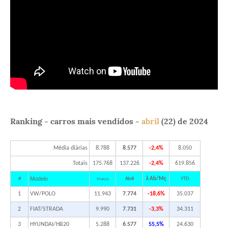
Ranking - carros mais vendidos -
abril
(22) de 2024
Média diárias
8.788
8.577
-2,4%
8.050
Totais
175.768
137.226
-2,4%
619.856
Modelo
#
λ Ab/Mç
YTD
Março
Abril
1
VW/POLO
11.943
7.774
-18,6%
35.037
2
FIAT/STRADA
9.990
7.731
-3,3%
34.311
3
HYUNDAI/HB20
5.288
6.577
55,5%
24.630