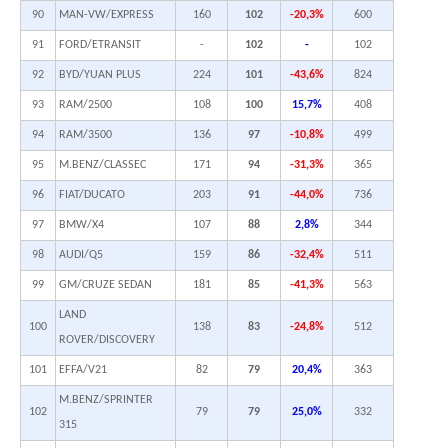
90
MAN-VW/EXPRESS
160
102
-20,3%
600
91
FORD/ETRANSIT
-
102
-
102
92
BYD/YUAN PLUS
224
101
-43,6%
824
93
RAM/2500
108
100
15,7%
408
94
RAM/3500
136
97
-10,8%
499
95
M.BENZ/CLASSEC
171
94
-31,3%
365
96
FIAT/DUCATO
203
91
-44,0%
736
97
BMW/X4
107
88
2,8%
344
98
AUDI/Q5
159
86
-32,4%
511
99
GM/CRUZE SEDAN
181
85
-41,3%
563
LAND
100
138
83
-24,8%
512
ROVER/DISCOVERY
101
EFFA/V21
82
79
20,4%
363
M.BENZ/SPRINTER
102
79
79
25,0%
332
315