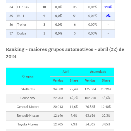
34
FER CAR
10
0,0%
35
0,01%
213%
35
BULL
9
0,0%
51
0,01%
2%
36
Troller
3
0,0%
6
0,00%
-
37
Dodge
1
0,0%
5
0,00%
-
Ranking - maiores grupos automotivos - abril
(
22
)
de
2024
Abril
Acumulado
Grupos
Vendas
Share
Vendas
Share
Stellantis
34.880
25,4%
175.364
28,29%
Grupo VW
22.903
16,7%
102.920
16,6%
General Motors
20.013
14,6%
76.858
12,40%
Renault-Nissan
12.846
9,4%
63.836
10,3%
Toyota + Lexus
12.705
9,3%
54.865
8,85%