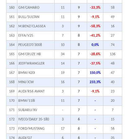
160
GM/CAMARO
11
9
-33,3%
58
161
BULL/SULTAN
11
9
-9,1%
49
162
M.BENZ/CLASSEA
3
9
-58,3%
16
163
EFFA/V25
7
8
-41,2%
27
164
PEUGEOT/3008
10
8
0,0%
74
165
GM/CRUZE HB
34
7
-28,6%
136
166
JEEP/WRANGLER
14
7
-37,5%
48
167
BMW/420I
19
7
150,0%
47
168
MINI/JCW
16
7
233,3%
40
169
AUDI/RS6 AVANT
3
7
-9,1%
23
170
BMW/118i
11
7
-
20
171
SUBARU/XV
-
7
-
7
172
IVECO/DAILY 35-180
3
6
-
15
173
FORD/MUSTANG
17
6
-
56
174
AUDI/Q7
6
6
-
35