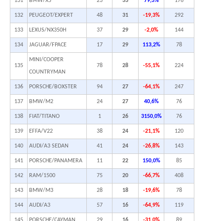
131
BMW/X5
23
33
79,3%
176
132
PEUGEOT/EXPERT
48
31
-19,3%
292
133
LEXUS/NX350H
37
29
-2,0%
144
134
JAGUAR/FPACE
17
29
113,2%
78
MINI/COOPER
135
78
28
-55,1%
224
COUNTRYMAN
136
PORSCHE/BOXSTER
94
27
-64,1%
247
137
BMW/M2
24
27
40,6%
76
138
FIAT/TITANO
1
26
3150,0%
76
139
EFFA/V22
38
24
-21,1%
120
140
AUDI/A3 SEDAN
41
24
-26,8%
143
141
PORSCHE/PANAMERA
11
22
150,0%
85
142
RAM/1500
75
20
-66,7%
408
143
BMW/M3
28
18
-19,6%
78
144
AUDI/A3
57
16
-64,9%
119
145
PORSCHE/CAYMAN
29
16
-31,0%
89