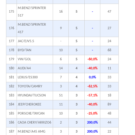
M.BENZ/SPRINTER
175
16
5
-
47
517
M.BENZ/SPRINTER
176
9
5
-
27
417
177
JAC/EJV5.5
-
5
-
24
178
BYD/TAN
10
5
-
68
179
VW/GOL
6
5
-60,0%
24
180
AUDI/A4
14
4
-40,0%
11
181
LEXUS/ES300
7
4
0,0%
33
182
TOYOTA/CAMRY
3
4
-62,5%
33
183
HYUNDAI/TUCSON
51
3
-57,1%
18
184
JEEP/CHEROKEE
11
3
-40,0%
89
185
PORSCHE/TAYCAN
10
3
-25,0%
48
186
CAOA CHERY/ARRIZO6
2
3
200,0%
44
187
M.BENZ/A45 AMG
3
3
200,0%
22