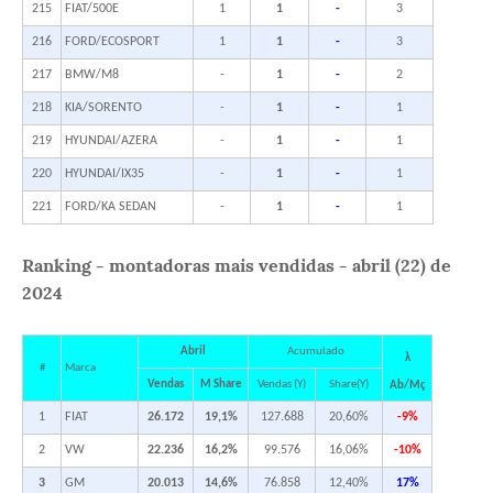
215
FIAT/500E
1
1
-
3
216
FORD/ECOSPORT
1
1
-
3
217
BMW/M8
-
1
-
2
218
KIA/SORENTO
-
1
-
1
219
HYUNDAI/AZERA
-
1
-
1
220
HYUNDAI/IX35
-
1
-
1
221
FORD/KA SEDAN
-
1
-
1
Ranking - montadoras mais vendidas - abril
(
22
)
de
2024
Abril
Acumulado
λ
#
Marca
Vendas
M Share
Vendas (Y)
Share(Y)
Ab/Mç
1
FIAT
26.172
19,1%
127.688
20,60%
-9%
2
VW
22.236
16,2%
99.576
16,06%
-10%
3
GM
20.013
14,6%
76.858
12,40%
17%