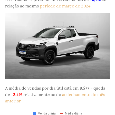
relação ao mesmo
período de março de 2024
.
A média de vendas por dia útil está em
8.577
- queda
de
-2,4%
relativamente ao do
ao fechamento do mês
anterior
.