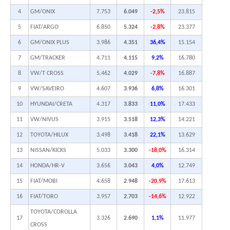
4
GM/ONIX
7.753
6.049
-2,5%
23.815
5
FIAT/ARGO
6.850
5.324
-2,8%
23.377
6
GM/ONIX PLUS
3.986
4.351
36,4%
15.154
7
GM/TRACKER
4.711
4.115
9,2%
16.780
8
VW/T CROSS
5.462
4.029
-7,8%
16.887
9
VW/SAVEIRO
4.607
3.936
6,8%
16.301
10
HYUNDAI/CRETA
4.317
3.833
11,0%
17.433
11
VW/NIVUS
3.915
3.518
12,3%
14.221
12
TOYOTA/HILUX
3.498
3.418
22,1%
13.629
13
NISSAN/KICKS
5.033
3.300
-18,0%
16.314
14
HONDA/HR-V
3.656
3.043
4,0%
12.749
15
FIAT/MOBI
4.658
2.948
-20,9%
17.613
16
FIAT/TORO
3.957
2.703
-14,6%
12.922
TOYOTA/COROLLA
17
3.326
2.690
1,1%
11.977
CROSS