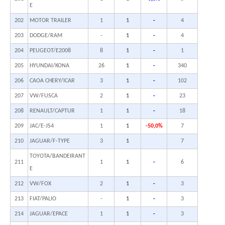
E
202
MOTOR TRAILER
1
1
-
4
203
DODGE/RAM
-
1
-
4
204
PEUGEOT/E2008
8
1
-
1
205
HYUNDAI/KONA
26
1
-
340
206
CAOA CHERY/ICAR
3
1
-
102
207
VW/FUSCA
2
1
-
23
208
RENAULT/CAPTUR
1
1
-
18
209
JAC/E-JS4
1
1
-50,0%
7
210
JAGUAR/F-TYPE
3
1
7
TOYOTA/BANDEIRANT
211
1
1
-
6
E
212
VW/FOX
2
1
-
3
213
FIAT/PALIO
-
1
-
3
214
JAGUAR/EPACE
1
1
-
3