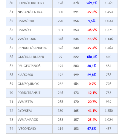
60
FORD/TERRITORY
128
378
269,1%
1.561
61
NISSAN/SENTRA
500
291
-27,3%
1.453
62
BMW/320I
290
254
9,5%
1.033
63
BMW/X1
501
253
-36,9%
1.371
64
VW/TIGUAN
348
234
-15,9%
1.146
65
RENAULT/SANDERO
396
230
-27,4%
1.463
66
GM/TRAILBLAZER
99
222
180,3%
410
67
PEUGEOT/2008
195
203
30,1%
564
68
KIA/K2500
192
199
29,6%
788
69
GM/EQUINOX
232
184
-0,9%
798
70
FORD/TRANSIT
246
173
-12,1%
753
71
VW/JETTA
268
170
-20,7%
939
72
BYD/SEAL
350
165
-41,1%
1.580
73
VW/AMAROK
263
157
-25,4%
1.024
74
IVECO/DAILY
114
153
67,8%
457