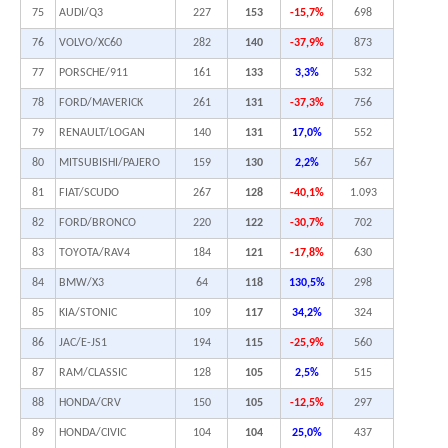
75
AUDI/Q3
227
153
-15,7%
698
76
VOLVO/XC60
282
140
-37,9%
873
77
PORSCHE/911
161
133
3,3%
532
78
FORD/MAVERICK
261
131
-37,3%
756
79
RENAULT/LOGAN
140
131
17,0%
552
80
MITSUBISHI/PAJERO
159
130
2,2%
567
81
FIAT/SCUDO
267
128
-40,1%
1.093
82
FORD/BRONCO
220
122
-30,7%
702
83
TOYOTA/RAV4
184
121
-17,8%
630
84
BMW/X3
64
118
130,5%
298
85
KIA/STONIC
109
117
34,2%
324
86
JAC/E-JS1
194
115
-25,9%
560
87
RAM/CLASSIC
128
105
2,5%
515
88
HONDA/CRV
150
105
-12,5%
297
89
HONDA/CIVIC
104
104
25,0%
437