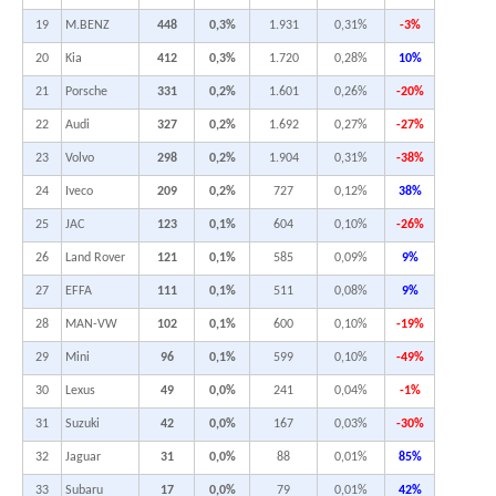
19
M.BENZ
448
0,3%
1.931
0,31%
-3%
20
Kia
412
0,3%
1.720
0,28%
10%
21
Porsche
331
0,2%
1.601
0,26%
-20%
22
Audi
327
0,2%
1.692
0,27%
-27%
23
Volvo
298
0,2%
1.904
0,31%
-38%
24
Iveco
209
0,2%
727
0,12%
38%
25
JAC
123
0,1%
604
0,10%
-26%
26
Land Rover
121
0,1%
585
0,09%
9%
27
EFFA
111
0,1%
511
0,08%
9%
28
MAN-VW
102
0,1%
600
0,10%
-19%
29
Mini
96
0,1%
599
0,10%
-49%
30
Lexus
49
0,0%
241
0,04%
-1%
31
Suzuki
42
0,0%
167
0,03%
-30%
32
Jaguar
31
0,0%
88
0,01%
85%
33
Subaru
17
0,0%
79
0,01%
42%