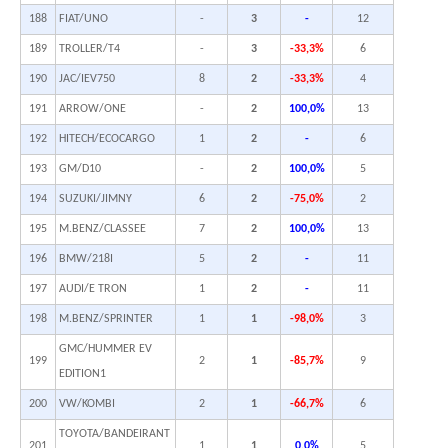
188
FIAT/UNO
-
3
-
12
189
TROLLER/T4
-
3
-33,3%
6
190
JAC/IEV750
8
2
-33,3%
4
191
ARROW/ONE
-
2
100,0%
13
192
HITECH/ECOCARGO
1
2
-
6
193
GM/D10
-
2
100,0%
5
194
SUZUKI/JIMNY
6
2
-75,0%
2
195
M.BENZ/CLASSEE
7
2
100,0%
13
196
BMW/218I
5
2
-
11
197
AUDI/E TRON
1
2
-
11
198
M.BENZ/SPRINTER
1
1
-98,0%
3
GMC/HUMMER EV
199
2
1
-85,7%
9
EDITION1
200
VW/KOMBI
2
1
-66,7%
6
TOYOTA/BANDEIRANT
201
1
1
0,0%
5