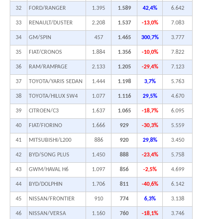
32
FORD/RANGER
1.395
1.589
42,4%
6.642
33
RENAULT/DUSTER
2.208
1.537
-13,0%
7.083
34
GM/SPIN
457
1.465
300,7%
3.777
35
FIAT/CRONOS
1.884
1.356
-10,0%
7.822
36
RAM/RAMPAGE
2.133
1.205
-29,4%
7.123
37
TOYOTA/YARIS SEDAN
1.444
1.198
3,7%
5.763
38
TOYOTA/HILUX SW4
1.077
1.116
29,5%
4.670
39
CITROEN/C3
1.637
1.065
-18,7%
6.095
40
FIAT/FIORINO
1.666
929
-30,3%
5.559
41
MITSUBISHI/L200
886
920
29,8%
3.450
42
BYD/SONG PLUS
1.450
888
-23,4%
5.758
43
GWM/HAVAL H6
1.097
856
-2,5%
4.699
44
BYD/DOLPHIN
1.706
811
-40,6%
6.142
45
NISSAN/FRONTIER
910
774
6,3%
3.138
46
NISSAN/VERSA
1.160
760
-18,1%
3.746