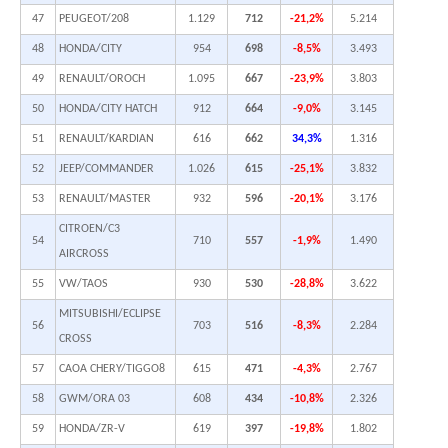
47
PEUGEOT/208
1.129
712
-21,2%
5.214
48
HONDA/CITY
954
698
-8,5%
3.493
49
RENAULT/OROCH
1.095
667
-23,9%
3.803
50
HONDA/CITY HATCH
912
664
-9,0%
3.145
51
RENAULT/KARDIAN
616
662
34,3%
1.316
52
JEEP/COMMANDER
1.026
615
-25,1%
3.832
53
RENAULT/MASTER
932
596
-20,1%
3.176
CITROEN/C3
54
710
557
-1,9%
1.490
AIRCROSS
55
VW/TAOS
930
530
-28,8%
3.622
MITSUBISHI/ECLIPSE
56
703
516
-8,3%
2.284
CROSS
57
CAOA CHERY/TIGGO8
615
471
-4,3%
2.767
58
GWM/ORA 03
608
434
-10,8%
2.326
59
HONDA/ZR-V
619
397
-19,8%
1.802