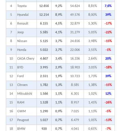
4
Toyota
12.656
9,2%
54.624
8,81%
7,6%
5
Hyundai
12.214
8,9%
49.576
8,00%
39%
6
Renault
6.155
4,5%
32.879
5,30%
-17%
7
Jeep
5.585
4,1%
31.279
5,05%
-22%
8
Nissan
5.125
3,7%
24.656
3,98%
-15%
9
Honda
5.022
3,7%
22.006
3,55%
-1%
10
CAOA Chery
4.607
3,4%
16.336
2,64%
20%
11
BYD
3.995
2,9%
18.903
3,05%
-18%
12
Ford
2.551
1,9%
10.723
1,73%
39%
13
Citroen
1.782
1,3%
8.585
1,38%
-15%
14
Mitsubishi
1.566
1,1%
6.301
1,02%
12%
15
RAM
1.528
1,1%
8.957
1,45%
-26%
16
GWM
1.290
0,9%
7.025
1,13%
-5%
17
Peugeot
1.027
0,7%
6.479
1,05%
-13%
18
BMW
920
0,7%
4.041
0,65%
-7%