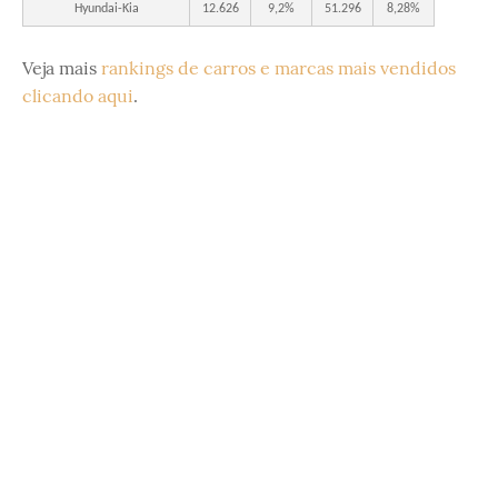
Hyundai-Kia
12.626
9,2%
51.296
8,28%
Veja mais
rankings de carros e marcas mais vendidos
clicando aqui
.