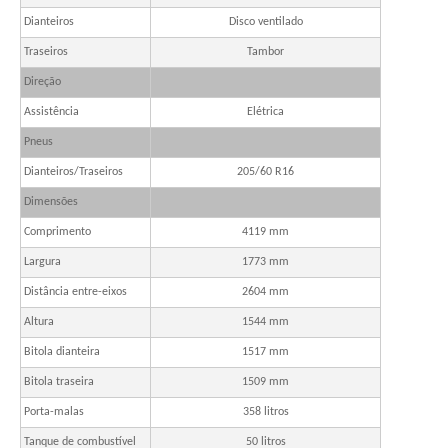
Dianteiros
Disco ventilado
Traseiros
Tambor
Direção
Assistência
Elétrica
Pneus
Dianteiros/Traseiros
205/60 R16
Dimensões
Comprimento
4119 mm
Largura
1773 mm
Distância entre-eixos
2604 mm
Altura
1544 mm
Bitola dianteira
1517 mm
Bitola traseira
1509 mm
Porta-malas
358 litros
Tanque de combustível
50 litros