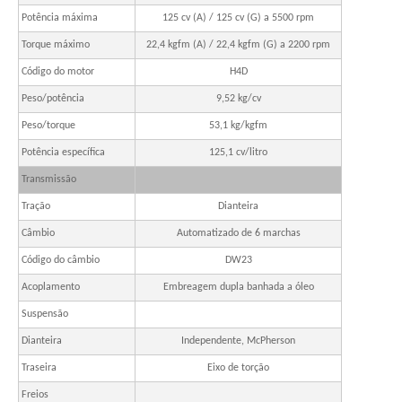
Potência máxima
125 cv (A) / 125 cv (G) a 5500 rpm
Torque máximo
22,4 kgfm (A) / 22,4 kgfm (G) a 2200 rpm
Código do motor
H4D
Peso/potência
9,52 kg/cv
Peso/torque
53,1 kg/kgfm
Potência específica
125,1 cv/litro
Transmissão
Tração
Dianteira
Câmbio
Automatizado de 6 marchas
Código do câmbio
DW23
Acoplamento
Embreagem dupla banhada a óleo
Suspensão
Dianteira
Independente, McPherson
Traseira
Eixo de torção
Freios