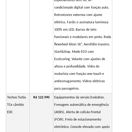
espelhamento sem fio, Ar-
condicionado digital com função auto,
Retrovisores externos com ajuste
elétrico, Faróis e assinatura luminosa
100% em LED, Barras de teto
funcionais e modulares em preto, Roda
flexwheel biton 16”, Aerofólio traseiro,
Start&Stop, Modo ECO com
EcoScoring, Volante com ajustes de
altura e profundidade, Vidro do
motorista com função one-touch e
antiesmagamento, Vidros elétricos
para passageiros.
Techno Turbo
R$ 122.990
Equipamentos da versão Evolution,
TCe câmbio
Frenagem automática de emergência
EDC
(AEBS), Alerta de colisão frontal
(FCW), Freio de estacionamento
eletrônico, Console elevado com apoio