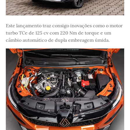
Este lançamento traz consigo inovações como o motor
turbo TCe de 125 cv com 220 Nm de torque e um
câmbio automático de dupla embreagem úmida.