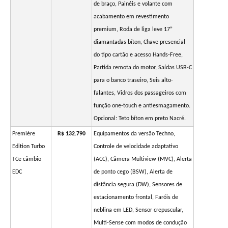
de braço, Painéis e volante com
acabamento em revestimento
premium, Roda de liga leve 17”
diamantadas bíton, Chave presencial
do tipo cartão e acesso Hands-Free,
Partida remota do motor, Saídas USB-C
para o banco traseiro, Seis alto-
falantes, Vidros dos passageiros com
função one-touch e antiesmagamento.
Opcional: Teto bíton em preto Nacré.
Première
R$ 132.790
Equipamentos da versão Techno,
Edition Turbo
Controle de velocidade adaptativo
TCe câmbio
(ACC), Câmera Multiview (MVC), Alerta
EDC
de ponto cego (BSW), Alerta de
distância segura (DW), Sensores de
estacionamento frontal, Faróis de
neblina em LED, Sensor crepuscular,
Multi-Sense com modos de condução