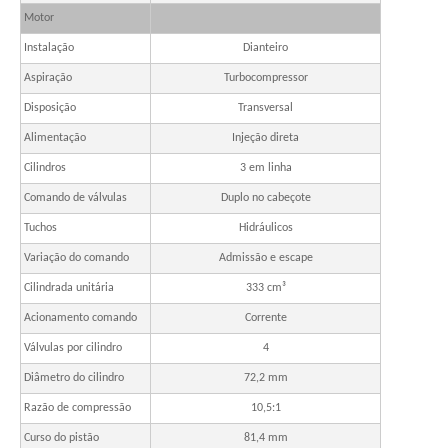
Motor
Instalação
Dianteiro
Aspiração
Turbocompressor
Disposição
Transversal
Alimentação
Injeção direta
Cilindros
3 em linha
Comando de válvulas
Duplo no cabeçote
Tuchos
Hidráulicos
Variação do comando
Admissão e escape
Cilindrada unitária
333 cm³
Acionamento comando
Corrente
Válvulas por cilindro
4
Diâmetro do cilindro
72,2 mm
Razão de compressão
10,5:1
Curso do pistão
81,4 mm