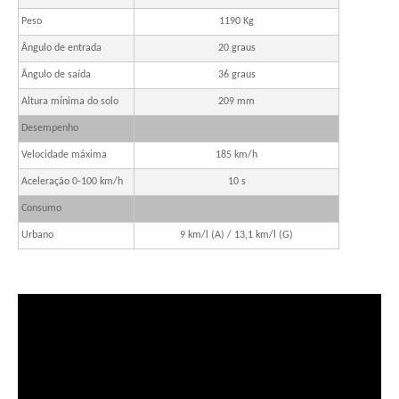
Peso
1190 Kg
Ângulo de entrada
20 graus
Ângulo de saída
36 graus
Altura mínima do solo
209 mm
Desempenho
Velocidade máxima
185 km/h
Aceleração 0-100 km/h
10 s
Consumo
Urbano
9 km/l (A) / 13,1 km/l (G)