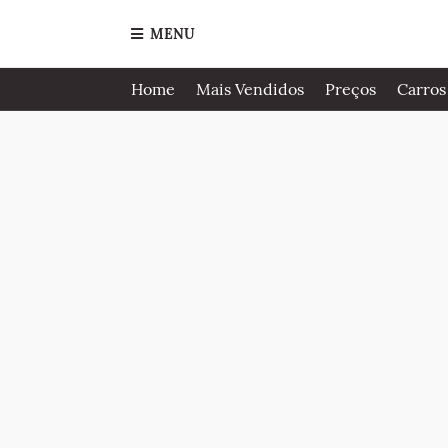
MENU
Home
Mais Vendidos
Preços
Carros