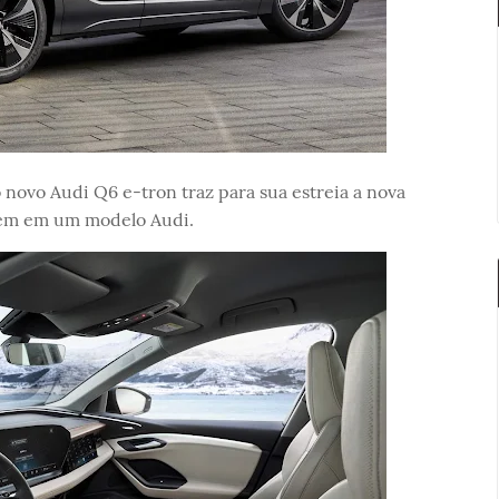
o novo Audi Q6 e-tron traz para sua estreia a nova
bém em um modelo Audi.