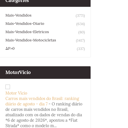
Categories
Mais-Vendidos
(3771)
Mais-Vendidos-Diario
(634)
Mais-Vendidos-Eletricos
(80)
Mais-Vendidos-Motocicletas
(1417)
ΔP>0
(337)
MotorVicio
Motor Vício
Carros mais vendidos do Brasil: ranking
diário de agosto - dia 7
-
O ranking diário
de carros mais vendidos no Brasil,
atualizado com os dados de vendas do dia
*6 de agosto de 2026*, apontou a *Fiat
Strada* como o modelo m...