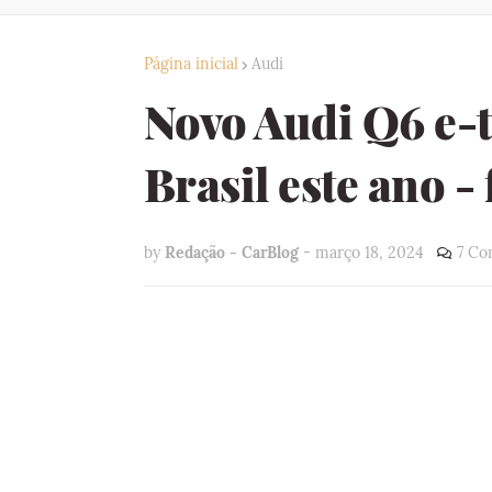
Página inicial
Audi
Novo Audi Q6 e-
Brasil este ano - 
by
Redação - CarBlog
-
março 18, 2024
7 Co