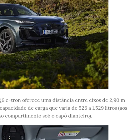
6 e-tron oferece uma distância entre eixos de 2,90 m
pacidade de carga que varia de 526 a 1.529 litros (aos
no compartimento sob o capô dianteiro).