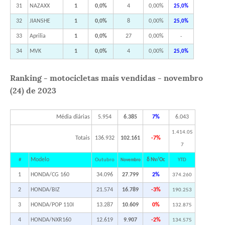
31
NAZAXX
1
0,0%
4
0,00%
25,0%
32
JIANSHE
1
0,0%
8
0,00%
25,0%
33
Aprilia
1
0,0%
27
0,00%
-
34
MVK
1
0,0%
4
0,00%
25,0%
Ranking - motocicletas mais vendidas - novembro
(24) de 2023
Média diárias
5.954
6.385
7%
6.043
1.414.05
Totais
136.932
102.161
-7%
7
Modelo
#
Outubro
δ Nv/Oc
YTD
Novembro
1
HONDA/CG 160
34.096
27.799
2%
374.260
2
HONDA/BIZ
21.574
16.789
-3%
190.253
3
HONDA/POP 110I
13.287
10.609
0%
132.875
4
HONDA/NXR160
12.619
9.907
-2%
134.575