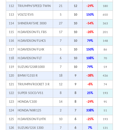
112
TRIUMPH/SPEED TWIN
21
12
-29%
180
113
VOLTZ/EVS
5
10
150%
650
114
SHINERAY/SHE 3000
27
10
-54%
363
115
H.DAVIDSON/FL FBS
17
10
-26%
201
116
H.DAVIDSON/FLHCS
7
10
79%
148
117
H.DAVIDSON/FLHX
5
10
150%
86
118
H.DAVIDSON/FLT
6
10
108%
70
119
SUZUKI/GSXR1000
7
10
79%
59
120
BMW/G310 R
18
9
-38%
436
121
TRIUMPH/ROCKET 3 R
12
9
-6%
74
122
SUPER SOCO/VS1
8
8
25%
193
123
HONDA/C100
14
8
-29%
95
124
HONDA/NXR125
2
7
338%
51
125
H.DAVIDSON/FLHTK
10
6
-25%
193
126
SUZUKI/GSX 1300
7
6
7%
131