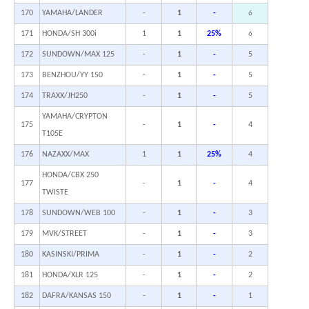
170
YAMAHA/LANDER
-
1
-
6
171
HONDA/SH 300i
1
1
25%
6
172
SUNDOWN/MAX 125
-
1
-
5
173
BENZHOU/YY 150
-
1
-
5
174
TRAXX/JH250
-
1
-
5
YAMAHA/CRYPTON
175
-
1
-
4
T105E
176
NAZAXX/MAX
1
1
25%
4
HONDA/CBX 250
177
-
1
-
4
TWISTE
178
SUNDOWN/WEB 100
-
1
-
3
179
MVK/STREET
-
1
-
3
180
KASINSKI/PRIMA
-
1
-
2
181
HONDA/XLR 125
-
1
-
2
182
DAFRA/KANSAS 150
-
1
-
1