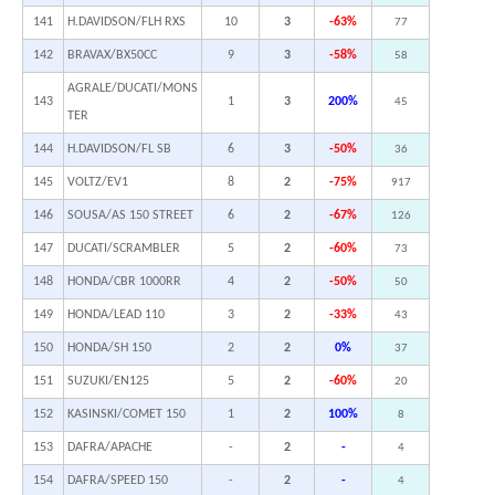
141
H.DAVIDSON/FLH RXS
10
3
-63%
77
142
BRAVAX/BX50CC
9
3
-58%
58
AGRALE/DUCATI/MONS
143
1
3
200%
45
TER
144
H.DAVIDSON/FL SB
6
3
-50%
36
145
VOLTZ/EV1
8
2
-75%
917
146
SOUSA/AS 150 STREET
6
2
-67%
126
147
DUCATI/SCRAMBLER
5
2
-60%
73
148
HONDA/CBR 1000RR
4
2
-50%
50
149
HONDA/LEAD 110
3
2
-33%
43
150
HONDA/SH 150
2
2
0%
37
151
SUZUKI/EN125
5
2
-60%
20
152
KASINSKI/COMET 150
1
2
100%
8
153
DAFRA/APACHE
-
2
-
4
154
DAFRA/SPEED 150
-
2
-
4