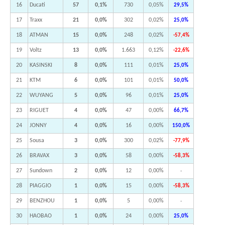
16
Ducati
57
0,1%
730
0,05%
29,5%
17
Traxx
21
0,0%
302
0,02%
25,0%
18
ATMAN
15
0,0%
248
0,02%
-57,4%
19
Voltz
13
0,0%
1.663
0,12%
-22,6%
20
KASINSKI
8
0,0%
111
0,01%
25,0%
21
KTM
6
0,0%
101
0,01%
50,0%
22
WUYANG
5
0,0%
96
0,01%
25,0%
23
RIGUET
4
0,0%
47
0,00%
66,7%
24
JONNY
4
0,0%
16
0,00%
150,0%
25
Sousa
3
0,0%
300
0,02%
-77,9%
26
BRAVAX
3
0,0%
58
0,00%
-58,3%
27
Sundown
2
0,0%
12
0,00%
-
28
PIAGGIO
1
0,0%
15
0,00%
-58,3%
29
BENZHOU
1
0,0%
5
0,00%
-
30
HAOBAO
1
0,0%
24
0,00%
25,0%