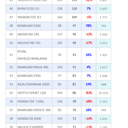
45
TRIUMPH/TIGER 900
245
133
-32%
2.807
46
BMW/G310 GS
136
116
7%
2.607
47
YAMAHA/YZF R3
144
109
-5%
1.771
48
KAWASAKI/Z400
68
97
78%
765
49
DAFRA/NH 190
137
96
-12%
1.466
50
HAOJUE/NK 150
165
96
-27%
1.411
ROYAL
51
92
93
26%
1.401
ENFIELD/HIMALAYAN
52
KAWASAKI/NINJA 400
104
91
9%
1.017
53
KAWASAKI/Z900
97
83
7%
1.068
54
BAJAJ/DOMINAR D200
85
81
19%
688
55
MOTTU/SPORT 110I
594
80
-83%
25.912
56
HONDA/CRF 1100L
136
78
-28%
1.151
57
KAWASAKI/VERSYS 300
82
76
16%
995
58
HONDA/CB 650R
103
71
-14%
1.631
59
HAOJUE/CHOPPER
102
71
-13%
1.195