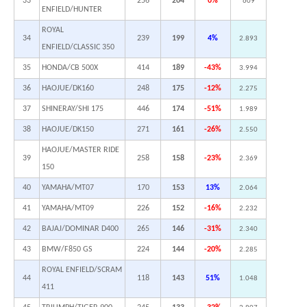
33
256
204
0%
609
ENFIELD/HUNTER
ROYAL
34
239
199
4%
2.893
ENFIELD/CLASSIC 350
35
HONDA/CB 500X
414
189
-43%
3.994
36
HAOJUE/DK160
248
175
-12%
2.275
37
SHINERAY/SHI 175
446
174
-51%
1.989
38
HAOJUE/DK150
271
161
-26%
2.550
HAOJUE/MASTER RIDE
39
258
158
-23%
2.369
150
40
YAMAHA/MT07
170
153
13%
2.064
41
YAMAHA/MT09
226
152
-16%
2.232
42
BAJAJ/DOMINAR D400
265
146
-31%
2.340
43
BMW/F850 GS
224
144
-20%
2.285
ROYAL ENFIELD/SCRAM
44
118
143
51%
1.048
411