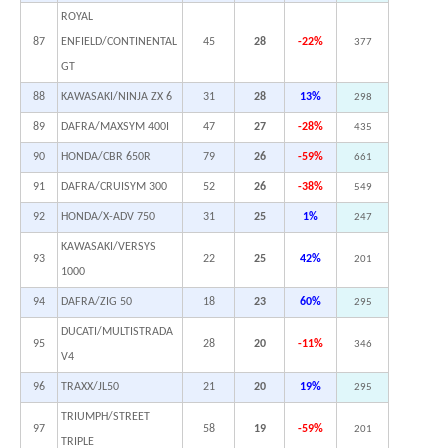
ROYAL
87
ENFIELD/CONTINENTAL
45
28
-22%
377
GT
88
KAWASAKI/NINJA ZX 6
31
28
13%
298
89
DAFRA/MAXSYM 400I
47
27
-28%
435
90
HONDA/CBR 650R
79
26
-59%
661
91
DAFRA/CRUISYM 300
52
26
-38%
549
92
HONDA/X-ADV 750
31
25
1%
247
KAWASAKI/VERSYS
93
22
25
42%
201
1000
94
DAFRA/ZIG 50
18
23
60%
295
DUCATI/MULTISTRADA
95
28
20
-11%
346
V4
96
TRAXX/JL50
21
20
19%
295
TRIUMPH/STREET
97
58
19
-59%
201
TRIPLE