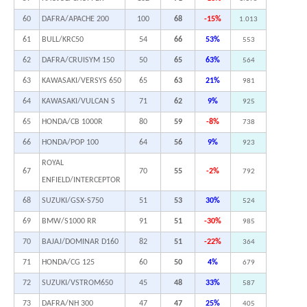
60
DAFRA/APACHE 200
100
68
-15%
1.013
61
BULL/KRC50
54
66
53%
553
62
DAFRA/CRUISYM 150
50
65
63%
564
63
KAWASAKI/VERSYS 650
65
63
21%
981
64
KAWASAKI/VULCAN S
71
62
9%
925
65
HONDA/CB 1000R
80
59
-8%
738
66
HONDA/POP 100
64
56
9%
923
ROYAL
67
70
55
-2%
792
ENFIELD/INTERCEPTOR
68
SUZUKI/GSX-S750
51
53
30%
524
69
BMW/S1000 RR
91
51
-30%
985
70
BAJAJ/DOMINAR D160
82
51
-22%
364
71
HONDA/CG 125
60
50
4%
679
72
SUZUKI/VSTROM650
45
48
33%
587
73
DAFRA/NH 300
47
47
25%
405