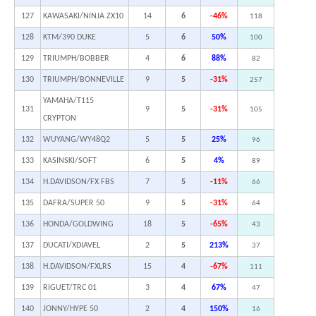
127
KAWASAKI/NINJA ZX10
14
6
-46%
118
128
KTM/390 DUKE
5
6
50%
100
129
TRIUMPH/BOBBER
4
6
88%
82
130
TRIUMPH/BONNEVILLE
9
5
-31%
257
YAMAHA/T115
131
9
5
-31%
105
CRYPTON
132
WUYANG/WY48Q2
5
5
25%
96
133
KASINSKI/SOFT
6
5
4%
89
134
H.DAVIDSON/FX FBS
7
5
-11%
66
135
DAFRA/SUPER 50
9
5
-31%
64
136
HONDA/GOLDWING
18
5
-65%
43
137
DUCATI/XDIAVEL
2
5
213%
37
138
H.DAVIDSON/FXLRS
15
4
-67%
111
139
RIGUET/TRC 01
3
4
67%
47
140
JONNY/HYPE 50
2
4
150%
16