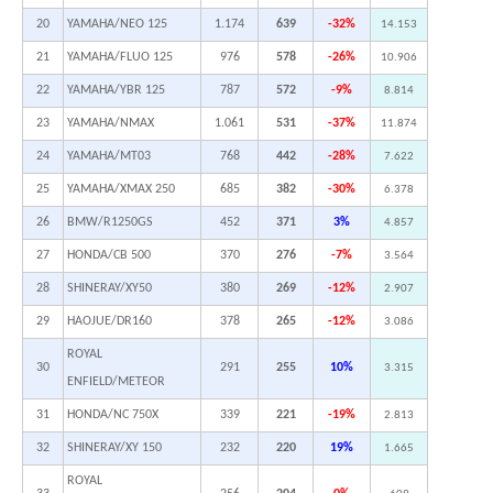
20
YAMAHA/NEO 125
1.174
639
-32%
14.153
21
YAMAHA/FLUO 125
976
578
-26%
10.906
22
YAMAHA/YBR 125
787
572
-9%
8.814
23
YAMAHA/NMAX
1.061
531
-37%
11.874
24
YAMAHA/MT03
768
442
-28%
7.622
25
YAMAHA/XMAX 250
685
382
-30%
6.378
26
BMW/R1250GS
452
371
3%
4.857
27
HONDA/CB 500
370
276
-7%
3.564
28
SHINERAY/XY50
380
269
-12%
2.907
29
HAOJUE/DR160
378
265
-12%
3.086
ROYAL
30
291
255
10%
3.315
ENFIELD/METEOR
31
HONDA/NC 750X
339
221
-19%
2.813
32
SHINERAY/XY 150
232
220
19%
1.665
ROYAL