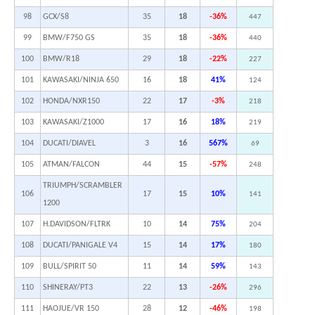
98
GCX/S8
35
18
-36%
447
99
BMW/F750 GS
35
18
-36%
440
100
BMW/R18
29
18
-22%
227
101
KAWASAKI/NINJA 650
16
18
41%
124
102
HONDA/NXR150
22
17
-3%
218
103
KAWASAKI/Z1000
17
16
18%
219
104
DUCATI/DIAVEL
3
16
567%
69
105
ATMAN/FALCON
44
15
-57%
248
TRIUMPH/SCRAMBLER
106
17
15
10%
141
1200
107
H.DAVIDSON/FLTRK
10
14
75%
204
108
DUCATI/PANIGALE V4
15
14
17%
180
109
BULL/SPIRIT 50
11
14
59%
143
110
SHINERAY/PT3
22
13
-26%
296
111
HAOJUE/VR 150
28
12
-46%
198