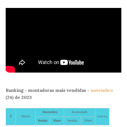
Ranking - montadoras mais vendidas -
novembro
(24) de 2023
Novembro
Acumulado
#
Marca
δ Nv/Oc
Vendas
Share
Vendas
Share