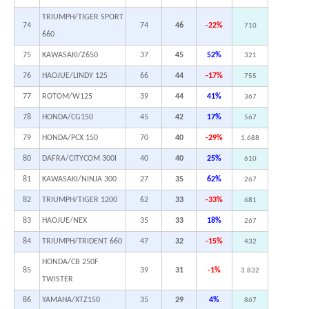
TRIUMPH/TIGER SPORT
74
74
46
-22%
710
660
75
KAWASAKI/Z650
37
45
52%
321
76
HAOJUE/LINDY 125
66
44
-17%
755
77
ROTOM/W125
39
44
41%
367
78
HONDA/CG150
45
42
17%
567
79
HONDA/PCX 150
70
40
-29%
1.688
80
DAFRA/CITYCOM 300I
40
40
25%
610
81
KAWASAKI/NINJA 300
27
35
62%
267
82
TRIUMPH/TIGER 1200
62
33
-33%
681
83
HAOJUE/NEX
35
33
18%
267
84
TRIUMPH/TRIDENT 660
47
32
-15%
432
HONDA/CB 250F
85
39
31
-1%
3.832
TWISTER
86
YAMAHA/XTZ150
35
29
4%
867