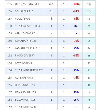
155
ORIGEM/ORIGEM X
365
1
-100%
549
156
SOUSA/AS 110
11
1
-91%
174
157
VOLTZ/EV01
8
1
-88%
96
158
SUZUKI/GSX S1000A
1
1
0%
53
159
APRILIA/CLASSIC
-
1
-
26
160
YAMAHA/XTZ 125
5
1
-75%
25
161
YAMAHA/NEO AT115
1
1
25%
24
162
PIAGGIO/VESPA
3
1
-58%
15
163
KAWASAKI/ZX
-
1
-
15
164
SUZUKI/INTRUDER 125
1
1
25%
12
165
ALPINA/SPORT
2
1
-38%
11
166
HONDA/KATUNY
-
1
-
10
167
JIANSHE/JBR 125
1
1
25%
8
168
SUZUKI/GSR 125
1
1
25%
8
169
SUZUKI/DR-Z400
-
1
-
6