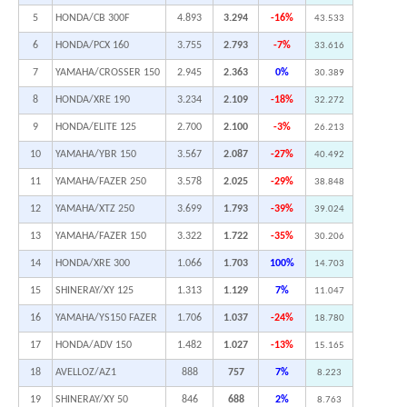
5
HONDA/CB 300F
4.893
3.294
-16%
43.533
6
HONDA/PCX 160
3.755
2.793
-7%
33.616
7
YAMAHA/CROSSER 150
2.945
2.363
0%
30.389
8
HONDA/XRE 190
3.234
2.109
-18%
32.272
9
HONDA/ELITE 125
2.700
2.100
-3%
26.213
10
YAMAHA/YBR 150
3.567
2.087
-27%
40.492
11
YAMAHA/FAZER 250
3.578
2.025
-29%
38.848
12
YAMAHA/XTZ 250
3.699
1.793
-39%
39.024
13
YAMAHA/FAZER 150
3.322
1.722
-35%
30.206
14
HONDA/XRE 300
1.066
1.703
100%
14.703
15
SHINERAY/XY 125
1.313
1.129
7%
11.047
16
YAMAHA/YS150 FAZER
1.706
1.037
-24%
18.780
17
HONDA/ADV 150
1.482
1.027
-13%
15.165
18
AVELLOZ/AZ1
888
757
7%
8.223
19
SHINERAY/XY 50
846
688
2%
8.763