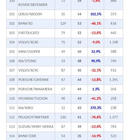
100
72
54
-1,6%
868
ROVER/DEFENDER
101
LEXUS/NX350H
35
54
102,5%
373
102
BMW/X3
129
53
-46,1%
616
103
FIAT/DUCATO
79
52
-13,6%
442
104
VOLVO/XC40
75
52
-9,0%
1.198
105
MINI/COOPER
49
50
33,9%
588
106
KIA/STONIC
33
48
90,9%
749
107
VOLVO/XC90
87
45
-32,1%
912
108
PORSCHE/CAYENNE
67
44
-13,8%
1.391
109
PORSCHE/PANAMERA
57
44
1,3%
356
110
HYUNDAI/TUCSON
96
43
-41,2%
258
111
KIA/NIRO
12
43
370,3%
238
112
PEUGEOT/PARTNER
230
41
-76,6%
1.377
113
SUZUKI/JIMNY SIERRA
67
39
-23,6%
763
114
BMW/330E
54
35
-14,9%
523