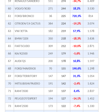
59
RENAULT/SANDERO
551
274
-34,7%
6.409
60
VOLVO/XC60
271
244
18,2%
3.530
61
FORD/BRONCO
36
225
720,3%
814
62
CITROEN/C4 CACTUS
364
224
-19,2%
3.074
63
VW/JETTA
182
219
57,9%
1.578
64
BMW/320I
350
218
-18,3%
3.636
65
FIAT/SCUDO
309
212
-10,0%
2.871
66
KIA/K2500
249
179
-5,6%
1.946
67
AUDI/Q5
200
178
16,8%
1.597
68
FORD/MAVERICK
70
155
190,6%
1.298
69
FORD/TERRITORY
147
147
31,3%
1.054
70
MITSUBISHI/PAJERO
191
142
-2,4%
1.624
71
RAM/3500
169
137
6,4%
2.837
72
PEUGEOT/EXPERT
194
127
-14,1%
1.452
73
RAM/2500
173
122
-7,4%
1.330