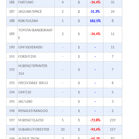
186
FIAT/UNO
4
2
-34,4%
31
187
JAGUAR/EPACE
2
2
31,3%
24
188
RDK/SULTAN
1
2
162,5%
8
TOYOTA/BANDEIRANT
189
2
1
-34,4%
11
E
190
GM/SILVERADO
-
1
-
11
191
FORD/F250
-
1
-
7
M.BENZ/SPRINTER
192
-
1
-
7
314
193
IVECO/DAILY 30S13
-
1
-
6
194
GM/C10
-
1
-
5
195
JAC/v260
-
1
-
3
196
RENAULT/KANGOO
-
1
-
2
197
M.BENZ/CLA250
5
1
-73,8%
219
198
SUBARU/FORESTER
20
1
-93,4%
157