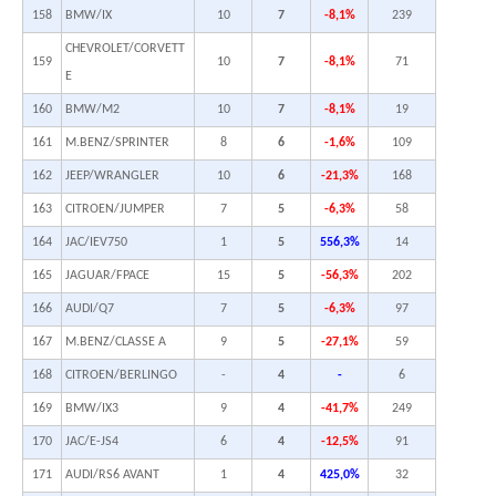
158
BMW/IX
10
7
-8,1%
239
CHEVROLET/CORVETT
159
10
7
-8,1%
71
E
160
BMW/M2
10
7
-8,1%
19
161
M.BENZ/SPRINTER
8
6
-1,6%
109
162
JEEP/WRANGLER
10
6
-21,3%
168
163
CITROEN/JUMPER
7
5
-6,3%
58
164
JAC/IEV750
1
5
556,3%
14
165
JAGUAR/FPACE
15
5
-56,3%
202
166
AUDI/Q7
7
5
-6,3%
97
167
M.BENZ/CLASSE A
9
5
-27,1%
59
168
CITROEN/BERLINGO
-
4
-
6
169
BMW/IX3
9
4
-41,7%
249
170
JAC/E-JS4
6
4
-12,5%
91
171
AUDI/RS6 AVANT
1
4
425,0%
32