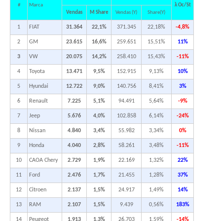
#
Marca
λ Oc/St
Vendas
M Share
Vendas (Y)
Share(Y)
1
FIAT
31.364
22,1%
371.345
22,18%
-4,8%
2
GM
23.615
16,6%
259.651
15,51%
11%
3
VW
20.075
14,2%
258.410
15,43%
-11%
4
Toyota
13.471
9,5%
152.915
9,13%
10%
5
Hyundai
12.722
9,0%
140.756
8,41%
3%
6
Renault
7.225
5,1%
94.491
5,64%
-9%
7
Jeep
5.676
4,0%
102.858
6,14%
-24%
8
Nissan
4.840
3,4%
55.982
3,34%
0%
9
Honda
4.040
2,8%
58.261
3,48%
-11%
10
CAOA Chery
2.729
1,9%
22.169
1,32%
22%
11
Ford
2.476
1,7%
21.455
1,28%
37%
12
Citroen
2.137
1,5%
24.917
1,49%
14%
13
RAM
2.107
1,5%
9.439
0,56%
183%
14
Peugeot
1.913
1,3%
26.703
1,59%
-14%