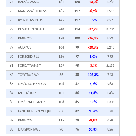
74
RAM/CLASSIC
181
120
-13,0%
1.781
75
MAN-VW/EXPRESS
165
117
-6,9%
1.511
76
BYD/YUAN PLUS
145
117
5,9%
897
77
RENAULT/LOGAN
240
114
-37,7%
3.731
78
BMW/X5
178
100
-26,3%
822
79
AUDI/Q3
164
99
-20,8%
1.240
80
PORSCHE/911
126
97
1,0%
795
81
FORD/TRANSIT
129
95
-3,3%
2.133
82
TOYOTA/RAV4
56
88
106,3%
743
83
GM/CRUZE SEDAN
106
87
7,7%
963
84
IVECO/DAILY
101
86
11,8%
1.482
85
GM/TRAILBLAZER
108
85
3,3%
1.301
86
LAND ROVER/EVOQUE
67
82
60,6%
570
87
BMW/X6
115
79
-9,8%
678
88
KIA/SPORTAGE
90
76
10,8%
826