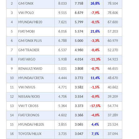
2
GM/ONIX
8.033
7.758
26,8%
78.504
3
VW/POLO
9.515
6.679
-7,9%
78.606
4
HYUNDAI/HB20
7.621
5.799
-0,1%
67.600
5
FIAT/MOBI
6.016
5.574
21,6%
57.203
6
GM/ONIX PLUS
6.788
5.000
-3,3%
60.979
7
GM/TRACKER
6.537
4.960
-0,4%
52.270
8
FIAT/ARGO
5.938
4.014
-11,3%
54.923
9
RENAULT/KWID
5.031
3.808
-0,7%
46.655
10
HYUNDAI/CRETA
4.444
3.772
11,4%
48.670
11
VW/NIVUS
4.771
3.582
-1,5%
40.662
12
NISSAN/KICKS
4.706
3.554
-0,9%
39.209
13
VW/T CROSS
5.364
3.373
-17,5%
54.774
14
FIAT/CRONOS
4.602
3.366
-4,0%
37.289
15
HYUNDAI/HB20S
3.855
3.065
4,4%
23.524
16
TOYOTA/HILUX
3.735
3.047
7,1%
37.094