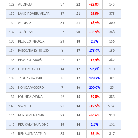
129
AUDI/Q8
37
22
-22,0%
145
130
LAND ROVER/VELAR
37
21
-25,5%
375
131
AUDI/A3
34
21
-18,9%
300
132
JAC/E-JS1
57
20
-53,9%
368
133
PEUGEOT/BOXER
23
18
2,7%
156
134
IVECO/DAILY 30-130
8
17
178,9%
159
135
PEUGEOT/3008
27
17
-17,4%
382
136
LEXUS/UX250H
14
17
59,4%
170
137
JAGUAR/F-TYPE
8
17
178,9%
82
138
HONDA/ACCORD
7
16
200,0%
25
139
HYUNDAI/KONA
49
15
-59,8%
383
140
VW/GOL
21
14
-12,5%
6.145
141
FORD/MUSTANG
29
14
-36,6%
313
142
FER CAR/NAJA ONE
18
14
2,1%
131
143
RENAULT/CAPTUR
38
13
-55,1%
317