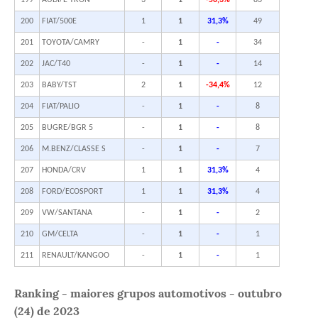
199
AUDI/E TRON
3
1
-56,3%
83
200
FIAT/500E
1
1
31,3%
49
201
TOYOTA/CAMRY
-
1
-
34
202
JAC/T40
-
1
-
14
203
BABY/TST
2
1
-34,4%
12
204
FIAT/PALIO
-
1
-
8
205
BUGRE/BGR 5
-
1
-
8
206
M.BENZ/CLASSE S
-
1
-
7
207
HONDA/CRV
1
1
31,3%
4
208
FORD/ECOSPORT
1
1
31,3%
4
209
VW/SANTANA
-
1
-
2
210
GM/CELTA
-
1
-
1
211
RENAULT/KANGOO
-
1
-
1
Ranking - maiores grupos automotivos - outubro
(24) de 2023