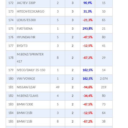
172
JAC/IEV 330P
2
3
96,9%
15
173
HITECH/ECOCARGO
3
3
31,3%
10
174
LEXUS/ES300
5
3
-21,3%
65
175
FIAT/SIENA
1
3
293,8%
21
176
HYUNDAI/HR
5
2
-47,5%
80
177
BYD/T3
3
2
-12,5%
41
M.BENZ/SPRINTER
178
8
2
-67,2%
29
417
179
IVECO/DAILY 35-150
1
2
162,5%
14
180
VW/VOYAGE
1
2
162,5%
2.074
181
NISSAN/LEAF
49
2
-94,6%
219
182
M.BENZ/CLA45
4
2
-34,4%
80
183
BMW/530E
5
2
-47,5%
73
184
BMW/218I
3
2
-12,5%
64
185
BMW/118i
8
2
-67,2%
38