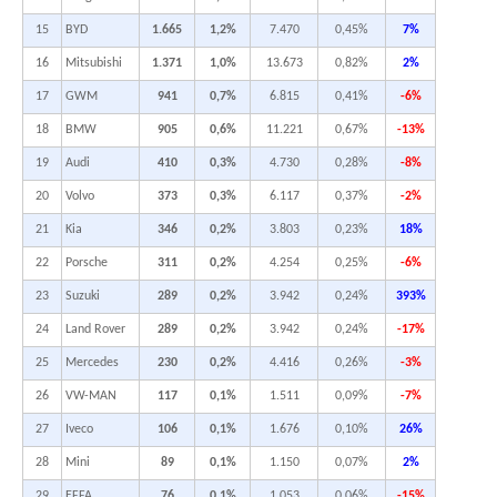
15
BYD
1.665
1,2%
7.470
0,45%
7%
16
Mitsubishi
1.371
1,0%
13.673
0,82%
2%
17
GWM
941
0,7%
6.815
0,41%
-6%
18
BMW
905
0,6%
11.221
0,67%
-13%
19
Audi
410
0,3%
4.730
0,28%
-8%
20
Volvo
373
0,3%
6.117
0,37%
-2%
21
Kia
346
0,2%
3.803
0,23%
18%
22
Porsche
311
0,2%
4.254
0,25%
-6%
23
Suzuki
289
0,2%
3.942
0,24%
393%
24
Land Rover
289
0,2%
3.942
0,24%
-17%
25
Mercedes
230
0,2%
4.416
0,26%
-3%
26
VW-MAN
117
0,1%
1.511
0,09%
-7%
27
Iveco
106
0,1%
1.676
0,10%
26%
28
Mini
89
0,1%
1.150
0,07%
2%
29
EFFA
76
0,1%
1.053
0,06%
-15%