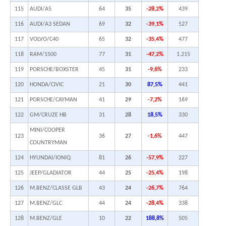
115
AUDI/A5
64
35
-28,2%
439
116
AUDI/A3 SEDAN
69
32
-39,1%
527
117
VOLVO/C40
65
32
-35,4%
477
118
RAM/1500
77
31
-47,2%
1.215
119
PORSCHE/BOXSTER
45
31
-9,6%
233
120
HONDA/CIVIC
21
30
87,5%
441
121
PORSCHE/CAYMAN
41
29
-7,2%
169
122
GM/CRUZE HB
31
28
18,5%
330
MINI/COOPER
123
36
27
-1,6%
447
COUNTRYMAN
124
HYUNDAI/IONIQ
81
26
-57,9%
227
125
JEEP/GLADIATOR
44
25
-25,4%
198
126
M.BENZ/CLASSE GLB
43
24
-26,7%
764
127
M.BENZ/GLC
44
24
-28,4%
338
128
M.BENZ/GLE
10
22
188,8%
505