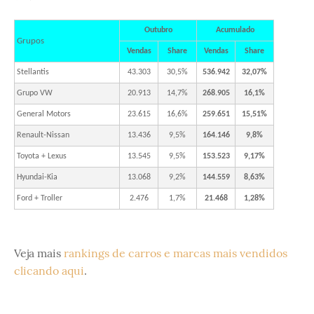
Outubro
Acumulado
Grupos
Vendas
Share
Vendas
Share
Stellantis
43.303
30,5%
536.942
32,07%
Grupo VW
20.913
14,7%
268.905
16,1%
General Motors
23.615
16,6%
259.651
15,51%
Renault-Nissan
13.436
9,5%
164.146
9,8%
Toyota + Lexus
13.545
9,5%
153.523
9,17%
Hyundai-Kia
13.068
9,2%
144.559
8,63%
Ford + Troller
2.476
1,7%
21.468
1,28%
Veja mais
rankings de carros e marcas mais vendidos
clicando aqui
.