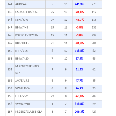
144
AUDI/A4
5
13
241,3%
270
145
CAOA CHERY/ICAR
25
13
-31,8%
117
146
MINI/JCW
29
12
-45,7%
115
147
BMW/M3
15
11
-3,8%
236
148
PORSCHE/TAYCAN
15
11
-3,8%
232
149
RDK/TIGER
21
11
-31,3%
204
150
EFFA/V25
6
10
118,8%
62
151
BMW/420I
7
10
87,5%
85
M.BENZ/SPRINTER
152
9
9
31,3%
62
517
153
JAC/EJV5.5
8
9
47,7%
38
154
VW/FUSCA
6
9
96,9%
75
155
EFFA/V22
29
8
-63,8%
289
156
VW/KOMBI
1
7
818,8%
29
157
M.BENZ/CLASSE GLA
3
7
206,3%
427