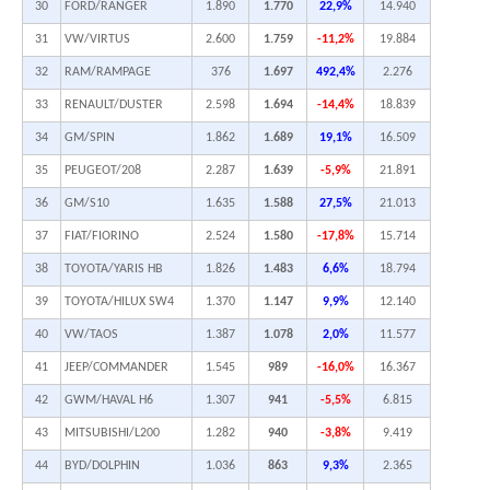
30
FORD/RANGER
1.890
1.770
22,9%
14.940
31
VW/VIRTUS
2.600
1.759
-11,2%
19.884
32
RAM/RAMPAGE
376
1.697
492,4%
2.276
33
RENAULT/DUSTER
2.598
1.694
-14,4%
18.839
34
GM/SPIN
1.862
1.689
19,1%
16.509
35
PEUGEOT/208
2.287
1.639
-5,9%
21.891
36
GM/S10
1.635
1.588
27,5%
21.013
37
FIAT/FIORINO
2.524
1.580
-17,8%
15.714
38
TOYOTA/YARIS HB
1.826
1.483
6,6%
18.794
39
TOYOTA/HILUX SW4
1.370
1.147
9,9%
12.140
40
VW/TAOS
1.387
1.078
2,0%
11.577
41
JEEP/COMMANDER
1.545
989
-16,0%
16.367
42
GWM/HAVAL H6
1.307
941
-5,5%
6.815
43
MITSUBISHI/L200
1.282
940
-3,8%
9.419
44
BYD/DOLPHIN
1.036
863
9,3%
2.365