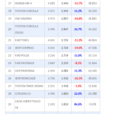
17
HONDA/HR-V
4.583
2.943
-15,7%
38.823
18
TOYOTA/COROLLA
3.471
2.941
11,2%
34.250
19
VW/SAVEIRO
4.973
2.857
-24,6%
36.865
TOYOTA/COROLLA
20
2.996
2.847
24,7%
34.202
CROSS
21
FIAT/TORO
4.041
2.731
-11,3%
40.824
22
JEEP/COMPASS
4.415
2.724
-19,0%
47.506
23
FIAT/PULSE
3.216
2.719
11,0%
35.114
24
FIAT/FASTBACK
3.669
2.559
-8,5%
31.664
25
GM/MONTANA
2.454
2.081
11,3%
24.430
26
JEEP/RENEGADE
3.756
1.932
-32,5%
38.605
27
TOYOTA/YARIS SEDAN
2.551
1.916
-1,4%
15.626
28
CITROEN/C3
1.990
1.850
22,0%
20.388
CAOA CHERY/TIGGO
29
1.293
1.819
84,6%
9.078
5X