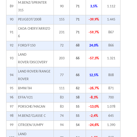
M.BENZ/SPRINTER
89
90
71
3,5%
1.112
315
90
PEUGEOT/2008
155
71
-39,9%
1.445
CAOA CHERY/ARRIZO
91
231
71
-59,7%
867
6
92
FORD/F150
72
68
24,0%
866
LAND
93
203
66
-57,3%
1.321
ROVER/DISCOVERY
LAND ROVER/RANGE
94
77
66
12,5%
808
ROVER
95
BMW/X4
111
62
-26,7%
871
96
EFFA/V21
83
58
-8,3%
700
97
PORSCHE/MACAN
83
55
-13,0%
1.078
98
M.BENZ/CLASSE C
74
55
-2,4%
645
99
CITROEN/JUMPY
94
54
-24,6%
1.390
LAND