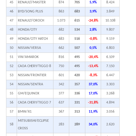
45
RENAULT/MASTER
874
705
5,9%
8.424
46
BYD/SONG PLUS
863
683
3,9%
3.849
47
RENAULT/OROCH
1.073
615
-24,8%
10.108
48
HONDA/CITY
682
534
2,8%
9.807
49
HONDA/CITY HATCH
683
516
-0,8%
9.159
50
NISSAN/VERSA
662
507
0,5%
6.803
51
VW/AMAROK
816
495
-20,4%
6.109
52
CAOA CHERY/TIGGO 8
750
495
-13,4%
7.150
53
NISSAN/FRONTIER
601
420
-8,3%
6.447
54
NISSAN/SENTRA
342
357
37,0%
3.303
55
GM/EQUINOX
377
336
17,0%
3.268
56
CAOA CHERY/TIGGO 7
637
331
-31,8%
4.894
57
BMW/X1
367
313
11,9%
3.056
MITSUBISHI/ECLIPSE
58
283
289
34,0%
2.620
CROSS