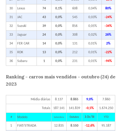
30
Lexus
74
0,1%
608
0,04%
80%
31
JAC
43
0,0%
545
0,03%
-24%
32
Suzuki
39
0,0%
856
0,05%
-34%
33
Jaguar
24
0,0%
308
0,02%
26%
34
FER CAR
14
0,0%
131
0,01%
2%
35
RDK
13
0,0%
212
0,01%
-22%
36
Subaru
1
0,0%
231
0,01%
-94%
Ranking - carros mais vendidos - outubro (24) de
2023
Média diárias
8.137
8.865
9,0%
7.860
Totais
187.141
141.839
-0,5%
1.674.250
Modelo
#
λ Oc/St
YTD
Setembro
Outubro
1
FIAT/STRADA
12.835
8.550
-12,6%
95.187