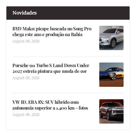
Novidades
BYD Mako: picape baseada no Song Pro
chega este ano e produção na Bahia
August 08, 2026
Porsche 911 Turbo S Land Down Under
2027 estreia pintura que muda de cor
August 08, 2026
VW ID. ERA 8X: SUV híbrido com
autonomia superior a 1.400 km - fotos
August 08, 2026