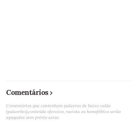
Comentários
Comentários que contenham palavras de baixo calão
(palavrões),conteúdo ofensivo, racista ou homofóbico serão
apagados sem prévio aviso.