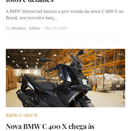
A BMW Motorrad iniciou a pré-venda da nova C 400 X no
Brasil, seu terceiro lanç…
by
Mendes - Editor
-
May 19, 2025
BMW-C-400-X
Nova BMW C 400 X chega às