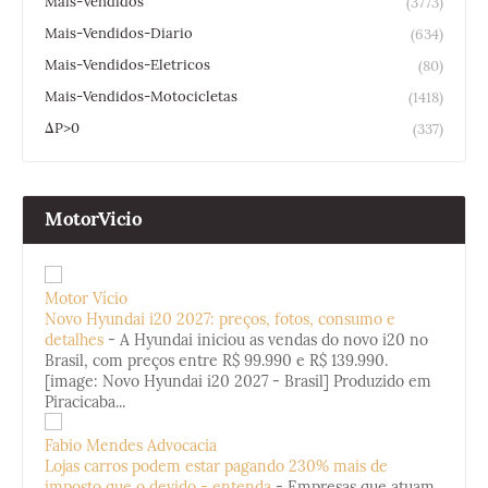
Mais-Vendidos
(3773)
Mais-Vendidos-Diario
(634)
Mais-Vendidos-Eletricos
(80)
Mais-Vendidos-Motocicletas
(1418)
ΔP>0
(337)
MotorVicio
Motor Vício
Novo Hyundai i20 2027: preços, fotos, consumo e
detalhes
-
A Hyundai iniciou as vendas do novo i20 no
Brasil, com preços entre R$ 99.990 e R$ 139.990.
[image: Novo Hyundai i20 2027 - Brasil] Produzido em
Piracicaba...
Fabio Mendes Advocacia
Lojas carros podem estar pagando 230% mais de
imposto que o devido - entenda
-
Empresas que atuam