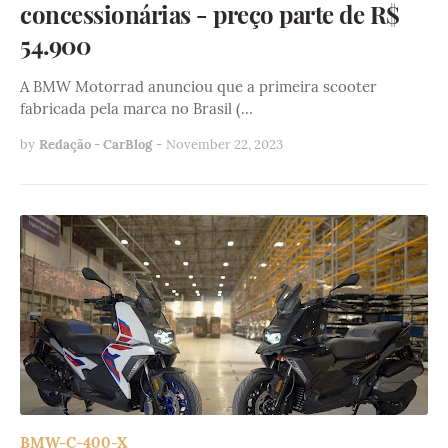
concessionárias - preço parte de R$
54.900
A BMW Motorrad anunciou que a primeira scooter
fabricada pela marca no Brasil (…
by
Redação - CarBlog
-
November 22, 2023
BMW-C-400-X