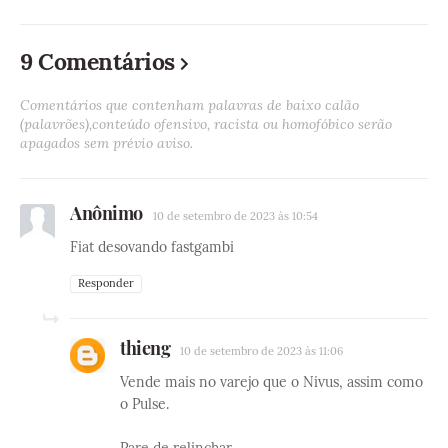
9 Comentários
Comentários que contenham palavras de baixo calão
(palavrões),conteúdo ofensivo, racista ou homofóbico serão
apagados sem prévio aviso.
Anônimo
10 de setembro de 2023 às 10:54
Fiat desovando fastgambi
Responder
thieng
10 de setembro de 2023 às 11:06
Vende mais no varejo que o Nivus, assim como
o Pulse.
Pare de relinchar.