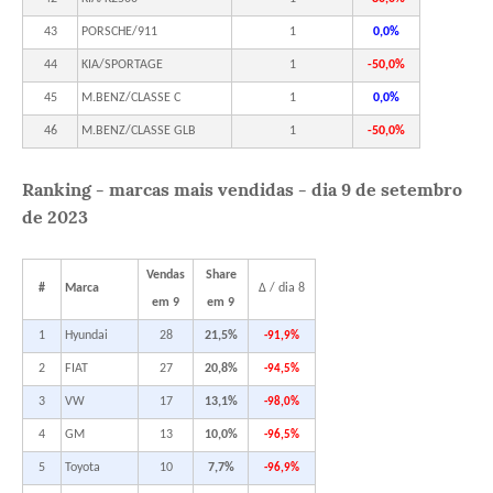
43
PORSCHE/911
1
0,0%
44
KIA/SPORTAGE
1
-50,0%
45
M.BENZ/CLASSE C
1
0,0%
46
M.BENZ/CLASSE GLB
1
-50,0%
Ranking - marcas mais vendidas - dia 9 de setembro
de 2023
Vendas
Share
#
Marca
Δ / dia 8
em 9
em 9
1
Hyundai
28
21,5%
-91,9%
2
FIAT
27
20,8%
-94,5%
3
VW
17
13,1%
-98,0%
4
GM
13
10,0%
-96,5%
5
Toyota
10
7,7%
-96,9%