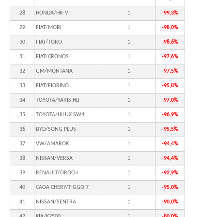
28
HONDA/HR-V
1
-99,3%
29
FIAT/MOBI
1
-98,0%
30
FIAT/TORO
1
-98,6%
31
FIAT/CRONOS
1
-97,6%
32
GM/MONTANA
1
-97,5%
33
FIAT/FIORINO
1
-95,8%
34
TOYOTA/YARIS HB
1
-97,0%
35
TOYOTA/HILUX SW4
1
-96,9%
36
BYD/SONG PLUS
1
-95,5%
37
VW/AMAROK
1
-94,4%
38
NISSAN/VERSA
1
-94,4%
39
RENAULT/OROCH
1
-92,9%
40
CAOA CHERY/TIGGO 7
1
-95,0%
41
NISSAN/SENTRA
1
-90,0%
42
KIA/K2500
1
-80,0%