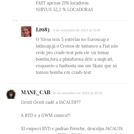
FAST apenas 21% locadoras
NIRVUS 52,2 % LOCADORAS
Lro83
11 de setembro de 2023 às 11:49
O Nivus tem 5 estrelas no Euroncap e
latincap,já o Cronos de tamanco a Fiat não
cede pro crash-test pois ele vai tomar
bomba,fora a plataforma dele a mqb a0,
enquanto o fastbosta usa um Skate que só
tomou bomba em crash-test
MANE_CAR
10 de setembro de 2023 às 10:55
Genti Genti cadê a JACAUDI??
A BYD e a GWM comeu!!!
XI esqueci BYD e padrao Porsche, desculpa JACAUDi