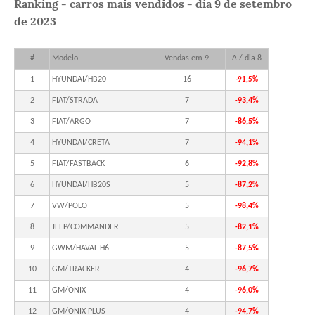
Ranking - carros mais vendidos - dia 9 de setembro
de 2023
#
Modelo
Vendas em 9
Δ / dia 8
1
HYUNDAI/HB20
16
-91,5%
2
FIAT/STRADA
7
-93,4%
3
FIAT/ARGO
7
-86,5%
4
HYUNDAI/CRETA
7
-94,1%
5
FIAT/FASTBACK
6
-92,8%
6
HYUNDAI/HB20S
5
-87,2%
7
VW/POLO
5
-98,4%
8
JEEP/COMMANDER
5
-82,1%
9
GWM/HAVAL H6
5
-87,5%
10
GM/TRACKER
4
-96,7%
11
GM/ONIX
4
-96,0%
12
GM/ONIX PLUS
4
-94,7%