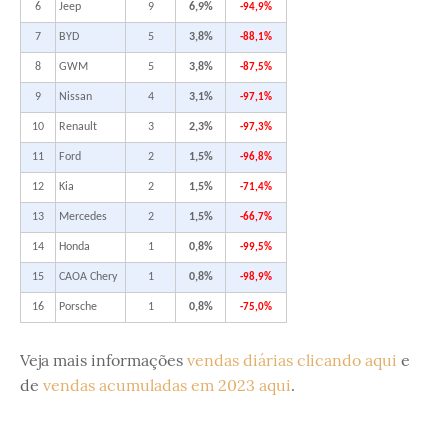
6
Jeep
9
6,9%
-94,9%
7
BYD
5
3,8%
-88,1%
8
GWM
5
3,8%
-87,5%
9
Nissan
4
3,1%
-97,1%
10
Renault
3
2,3%
-97,3%
11
Ford
2
1,5%
-96,8%
12
Kia
2
1,5%
-71,4%
13
Mercedes
2
1,5%
-66,7%
14
Honda
1
0,8%
-99,5%
15
CAOA Chery
1
0,8%
-98,9%
16
Porsche
1
0,8%
-75,0%
Veja mais informações
vendas diárias clicando aqui
e
de
vendas acumuladas em 2023 aqui
.