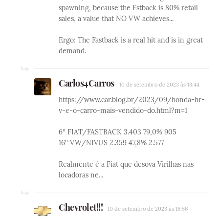
spawning, because the Fstback is 80% retail
sales, a value that NO VW achieves...
Ergo: The Fastback is a real hit and is in great
demand.
Carlos4Carros
10 de setembro de 2023 às 13:44
https://www.car.blog.br/2023/09/honda-hr-
v-e-o-carro-mais-vendido-do.html?m=1
6º FIAT/FASTBACK 3.403 79,0% 905
16º VW/NIVUS 2.359 47,8% 2.577
Realmente é a Fiat que desova Virilhas nas
locadoras ne...
Chevrolet!!!
10 de setembro de 2023 às 16:56