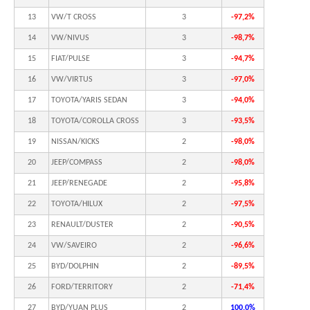
13
VW/T CROSS
3
-97,2%
14
VW/NIVUS
3
-98,7%
15
FIAT/PULSE
3
-94,7%
16
VW/VIRTUS
3
-97,0%
17
TOYOTA/YARIS SEDAN
3
-94,0%
18
TOYOTA/COROLLA CROSS
3
-93,5%
19
NISSAN/KICKS
2
-98,0%
20
JEEP/COMPASS
2
-98,0%
21
JEEP/RENEGADE
2
-95,8%
22
TOYOTA/HILUX
2
-97,5%
23
RENAULT/DUSTER
2
-90,5%
24
VW/SAVEIRO
2
-96,6%
25
BYD/DOLPHIN
2
-89,5%
26
FORD/TERRITORY
2
-71,4%
27
BYD/YUAN PLUS
2
100,0%