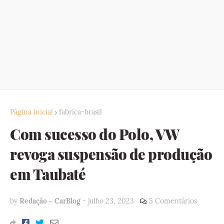
Página inicial
fabrica-brasil
Com sucesso do Polo, VW
revoga suspensão de produção
em Taubaté
by
Redação - CarBlog
-
julho 23, 2023
5 Comentários