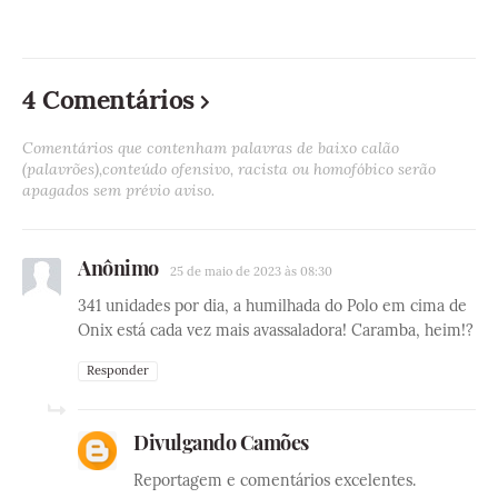
4 Comentários
Comentários que contenham palavras de baixo calão
(palavrões),conteúdo ofensivo, racista ou homofóbico serão
apagados sem prévio aviso.
Anônimo
25 de maio de 2023 às 08:30
341 unidades por dia, a humilhada do Polo em cima de
Onix está cada vez mais avassaladora! Caramba, heim!?
Responder
Divulgando Camões
Reportagem e comentários excelentes.