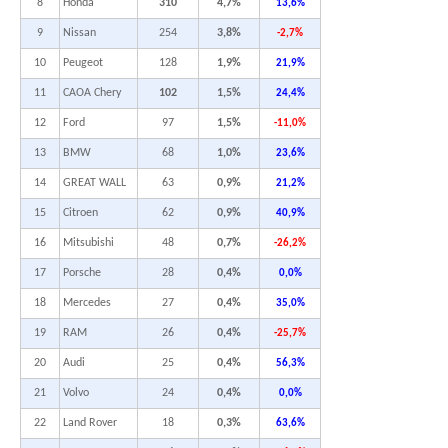
8
Honda
310
4,7%
13,6%
9
Nissan
254
3,8%
-2,7%
10
Peugeot
128
1,9%
21,9%
11
CAOA Chery
102
1,5%
24,4%
12
Ford
97
1,5%
-11,0%
13
BMW
68
1,0%
23,6%
14
GREAT WALL
63
0,9%
21,2%
15
Citroen
62
0,9%
40,9%
16
Mitsubishi
48
0,7%
-26,2%
17
Porsche
28
0,4%
0,0%
18
Mercedes
27
0,4%
35,0%
19
RAM
26
0,4%
-25,7%
20
Audi
25
0,4%
56,3%
21
Volvo
24
0,4%
0,0%
22
Land Rover
18
0,3%
63,6%