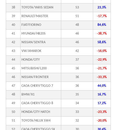
38
TOYOTA/YARIS SEDAN
53
23,3%
39
RENAULT/MASTER
51
-17,7%
40
FIAT/FIORINO
48
84,6%
41
HYUNDAI/HB20S
46
-38,7%
42
NISSAN/SENTRA
46
58,6%
43
VW/AMAROK
42
-16,0%
44
HONDA/CITY
37
-22,9%
45
MITSUBISHI/L200
36
-21,7%
46
NISSAN/FRONTIER
36
-33,3%
47
CAOA CHERY/TIGGO 7
36
44,0%
48
BMW/X1
35
16,7%
49
CAOA CHERY/TIGGO 8
34
17,2%
50
HONDA/CITY HATCH
33
-23,3%
51
TOYOTA/HILUX SW4
32
-20,0%
52
CAOA CHERY/TIGGO 5X
30
30,4%