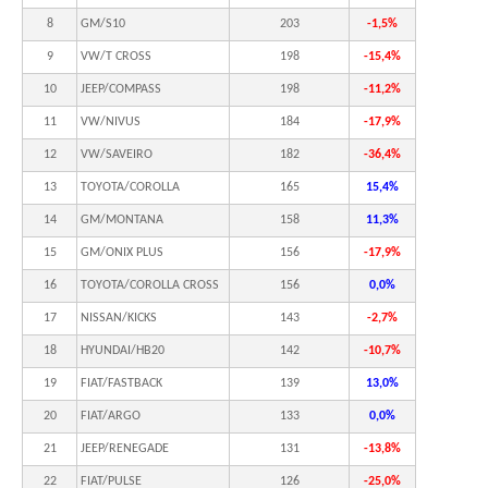
8
GM/S10
203
-1,5%
9
VW/T CROSS
198
-15,4%
10
JEEP/COMPASS
198
-11,2%
11
VW/NIVUS
184
-17,9%
12
VW/SAVEIRO
182
-36,4%
13
TOYOTA/COROLLA
165
15,4%
14
GM/MONTANA
158
11,3%
15
GM/ONIX PLUS
156
-17,9%
16
TOYOTA/COROLLA CROSS
156
0,0%
17
NISSAN/KICKS
143
-2,7%
18
HYUNDAI/HB20
142
-10,7%
19
FIAT/FASTBACK
139
13,0%
20
FIAT/ARGO
133
0,0%
21
JEEP/RENEGADE
131
-13,8%
22
FIAT/PULSE
126
-25,0%