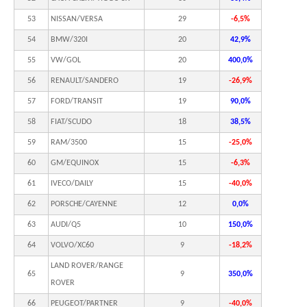
53
NISSAN/VERSA
29
-6,5%
54
BMW/320I
20
42,9%
55
VW/GOL
20
400,0%
56
RENAULT/SANDERO
19
-26,9%
57
FORD/TRANSIT
19
90,0%
58
FIAT/SCUDO
18
38,5%
59
RAM/3500
15
-25,0%
60
GM/EQUINOX
15
-6,3%
61
IVECO/DAILY
15
-40,0%
62
PORSCHE/CAYENNE
12
0,0%
63
AUDI/Q5
10
150,0%
64
VOLVO/XC60
9
-18,2%
LAND ROVER/RANGE
65
9
350,0%
ROVER
66
PEUGEOT/PARTNER
9
-40,0%