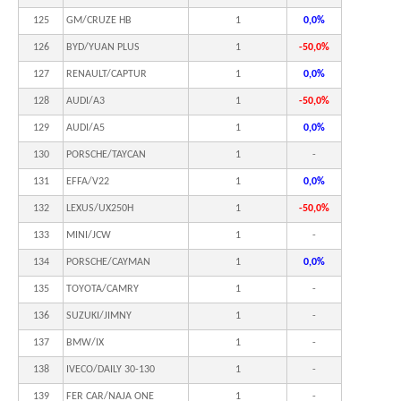
125
GM/CRUZE HB
1
0,0%
126
BYD/YUAN PLUS
1
-50,0%
127
RENAULT/CAPTUR
1
0,0%
128
AUDI/A3
1
-50,0%
129
AUDI/A5
1
0,0%
130
PORSCHE/TAYCAN
1
-
131
EFFA/V22
1
0,0%
132
LEXUS/UX250H
1
-50,0%
133
MINI/JCW
1
-
134
PORSCHE/CAYMAN
1
0,0%
135
TOYOTA/CAMRY
1
-
136
SUZUKI/JIMNY
1
-
137
BMW/IX
1
-
138
IVECO/DAILY 30-130
1
-
139
FER CAR/NAJA ONE
1
-