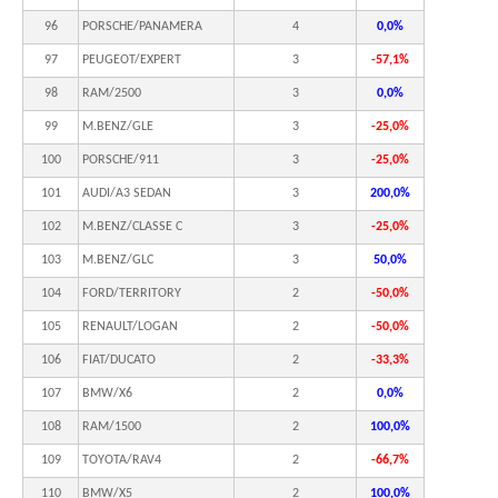
96
PORSCHE/PANAMERA
4
0,0%
97
PEUGEOT/EXPERT
3
-57,1%
98
RAM/2500
3
0,0%
99
M.BENZ/GLE
3
-25,0%
100
PORSCHE/911
3
-25,0%
101
AUDI/A3 SEDAN
3
200,0%
102
M.BENZ/CLASSE C
3
-25,0%
103
M.BENZ/GLC
3
50,0%
104
FORD/TERRITORY
2
-50,0%
105
RENAULT/LOGAN
2
-50,0%
106
FIAT/DUCATO
2
-33,3%
107
BMW/X6
2
0,0%
108
RAM/1500
2
100,0%
109
TOYOTA/RAV4
2
-66,7%
110
BMW/X5
2
100,0%