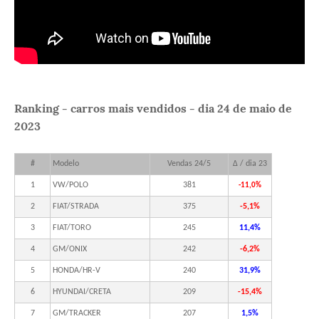
Ranking - carros mais vendidos - dia 24 de maio de
2023
#
Modelo
Vendas 24/5
Δ / dia 23
1
VW/POLO
381
-11,0%
2
FIAT/STRADA
375
-5,1%
3
FIAT/TORO
245
11,4%
4
GM/ONIX
242
-6,2%
5
HONDA/HR-V
240
31,9%
6
HYUNDAI/CRETA
209
-15,4%
7
GM/TRACKER
207
1,5%