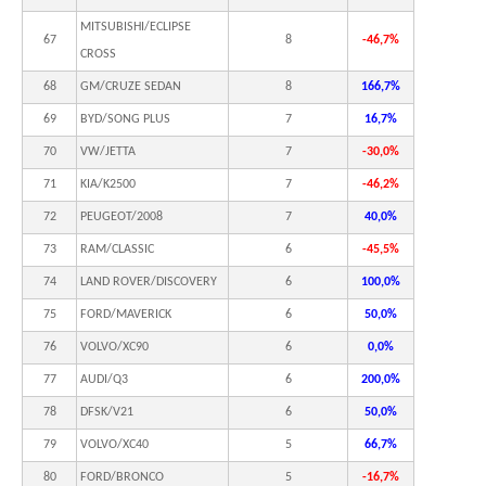
MITSUBISHI/ECLIPSE
67
8
-46,7%
CROSS
68
GM/CRUZE SEDAN
8
166,7%
69
BYD/SONG PLUS
7
16,7%
70
VW/JETTA
7
-30,0%
71
KIA/K2500
7
-46,2%
72
PEUGEOT/2008
7
40,0%
73
RAM/CLASSIC
6
-45,5%
74
LAND ROVER/DISCOVERY
6
100,0%
75
FORD/MAVERICK
6
50,0%
76
VOLVO/XC90
6
0,0%
77
AUDI/Q3
6
200,0%
78
DFSK/V21
6
50,0%
79
VOLVO/XC40
5
66,7%
80
FORD/BRONCO
5
-16,7%