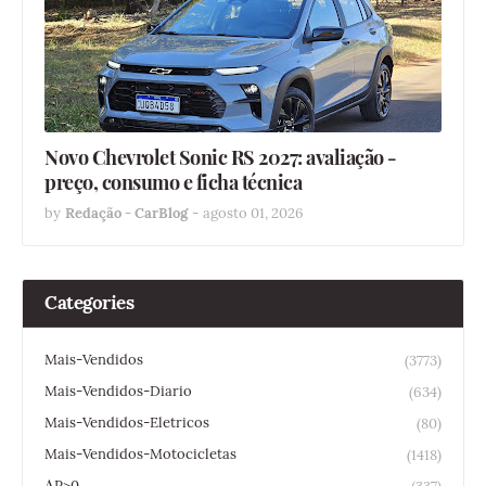
Novo Chevrolet Sonic RS 2027: avaliação -
preço, consumo e ficha técnica
by
Redação - CarBlog
-
agosto 01, 2026
Categories
Mais-Vendidos
(3773)
Mais-Vendidos-Diario
(634)
Mais-Vendidos-Eletricos
(80)
Mais-Vendidos-Motocicletas
(1418)
ΔP>0