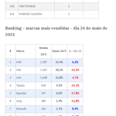
140
VW/VOYAGE
1
-
141
M.BENZ/CLASSEA
1
-
Ranking - marcas mais vendidas - dia 24 de maio de
2023
Vendas
#
Marca
Share 24/5
Δ / dia 23
24/5
1
FIAT
1.287
19,4%
0,2%
2
VW
1.207
18,2%
-14,5%
3
GM
1.048
15,8%
-3,7%
4
Toyota
630
9,5%
-14,1%
5
Hyundai
397
6,0%
-17,8%
6
Jeep
389
5,9%
-12,8%
7
Renault
342
5,1%
8,9%