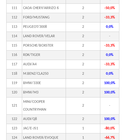
111
CAOA CHERY/ARRIZO 6
2
-50,0%
112
FORD/MUSTANG
2
-33,3%
113
PEUGEOT/3008
2
0,0%
114
LAND ROVER/VELAR
2
-
115
PORSCHE/BOXSTER
2
-33,3%
116
RDK/TIGER
2
0,0%
117
AUDI/A4
2
-33,3%
118
M.BENZ/CLA250
2
0,0%
119
BMW/330E
2
100,0%
120
BMW/M3
2
100,0%
MINI/COOPER
121
2
-
COUNTRYMAN
122
AUDI/Q8
2
100,0%
123
JAC/E-JS1
1
-80,0%
124
LAND ROVER/EVOQUE
1
-66,7%