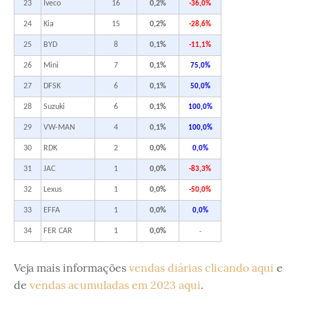
23
Iveco
16
0,2%
-36,0%
24
Kia
15
0,2%
-28,6%
25
BYD
8
0,1%
-11,1%
26
Mini
7
0,1%
75,0%
27
DFSK
6
0,1%
50,0%
28
Suzuki
6
0,1%
100,0%
29
VW-MAN
4
0,1%
100,0%
30
RDK
2
0,0%
0,0%
31
JAC
1
0,0%
-83,3%
32
Lexus
1
0,0%
-50,0%
33
EFFA
1
0,0%
0,0%
34
FER CAR
1
0,0%
-
Veja mais informações
vendas diárias clicando aqui
e
de
vendas acumuladas em 2023 aqui
.