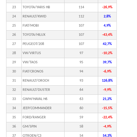
23
TOYOTA/YARIS HB
114
-26,9%
24
RENAULT/KWID
112
2,8%
25
FIAT/MOBI
107
4,9%
26
TOYOTA/HILUX
107
-43,4%
27
PEUGEOT/208
107
42,7%
28
VW/VIRTUS
97
-10,2%
29
VW/TAOS
95
39,7%
30
FIAT/CRONOS
94
-6,9%
31
RENAULT/OROCH
93
126,8%
32
RENAULT/DUSTER
64
-9,9%
33
GWM/HAVAL H6
63
21,2%
34
JEEP/COMMANDER
60
-15,5%
35
FORD/RANGER
59
-22,4%
36
GM/SPIN
58
-4,9%
37
CITROEN/C3
54
54,3%