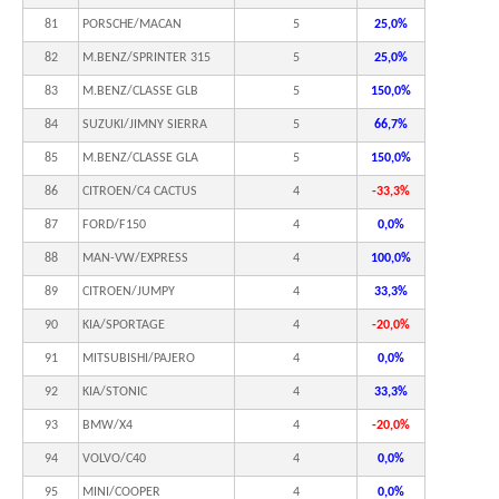
81
PORSCHE/MACAN
5
25,0%
82
M.BENZ/SPRINTER 315
5
25,0%
83
M.BENZ/CLASSE GLB
5
150,0%
84
SUZUKI/JIMNY SIERRA
5
66,7%
85
M.BENZ/CLASSE GLA
5
150,0%
86
CITROEN/C4 CACTUS
4
-33,3%
87
FORD/F150
4
0,0%
88
MAN-VW/EXPRESS
4
100,0%
89
CITROEN/JUMPY
4
33,3%
90
KIA/SPORTAGE
4
-20,0%
91
MITSUBISHI/PAJERO
4
0,0%
92
KIA/STONIC
4
33,3%
93
BMW/X4
4
-20,0%
94
VOLVO/C40
4
0,0%
95
MINI/COOPER
4
0,0%