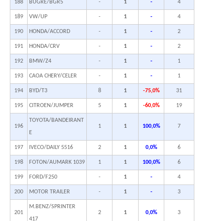
188
BUGRE/BGR5
-
1
-
4
189
VW/UP
-
1
-
4
190
HONDA/ACCORD
-
1
-
2
191
HONDA/CRV
-
1
-
2
192
BMW/Z4
-
1
-
1
193
CAOA CHERY/CELER
-
1
-
1
194
BYD/T3
8
1
-75,0%
31
195
CITROEN/JUMPER
5
1
-60,0%
19
TOYOTA/BANDEIRANT
196
1
1
100,0%
7
E
197
IVECO/DAILY 5516
2
1
0,0%
6
198
FOTON/AUMARK 1039
1
1
100,0%
6
199
FORD/F250
-
1
-
4
200
MOTOR TRAILER
-
1
-
3
M.BENZ/SPRINTER
201
2
1
0,0%
3
417