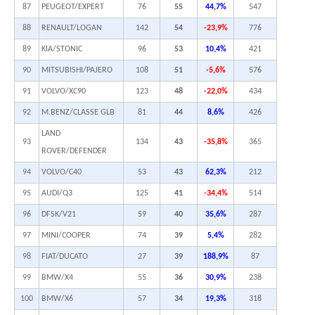
87
PEUGEOT/EXPERT
76
55
44,7%
547
88
RENAULT/LOGAN
142
54
-23,9%
776
89
KIA/STONIC
96
53
10,4%
421
90
MITSUBISHI/PAJERO
108
51
-5,6%
576
91
VOLVO/XC90
123
48
-22,0%
434
92
M.BENZ/CLASSE GLB
81
44
8,6%
426
LAND
93
134
43
-35,8%
365
ROVER/DEFENDER
94
VOLVO/C40
53
43
62,3%
212
95
AUDI/Q3
125
41
-34,4%
514
96
DFSK/V21
59
40
35,6%
287
97
MINI/COOPER
74
39
5,4%
282
98
FIAT/DUCATO
27
39
188,9%
87
99
BMW/X4
55
36
30,9%
238
100
BMW/X6
57
34
19,3%
318