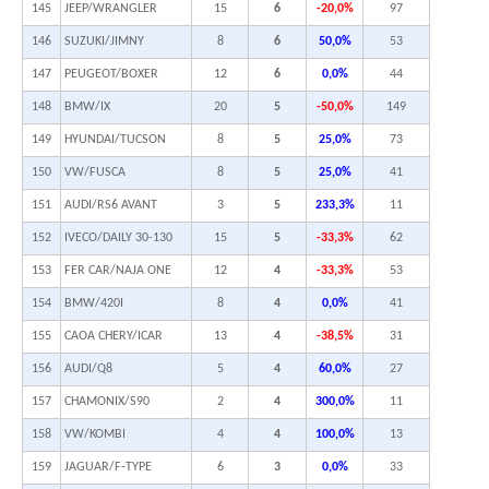
145
JEEP/WRANGLER
15
6
-20,0%
97
146
SUZUKI/JIMNY
8
6
50,0%
53
147
PEUGEOT/BOXER
12
6
0,0%
44
148
BMW/IX
20
5
-50,0%
149
149
HYUNDAI/TUCSON
8
5
25,0%
73
150
VW/FUSCA
8
5
25,0%
41
151
AUDI/RS6 AVANT
3
5
233,3%
11
152
IVECO/DAILY 30-130
15
5
-33,3%
62
153
FER CAR/NAJA ONE
12
4
-33,3%
53
154
BMW/420I
8
4
0,0%
41
155
CAOA CHERY/ICAR
13
4
-38,5%
31
156
AUDI/Q8
5
4
60,0%
27
157
CHAMONIX/S90
2
4
300,0%
11
158
VW/KOMBI
4
4
100,0%
13
159
JAGUAR/F-TYPE
6
3
0,0%
33