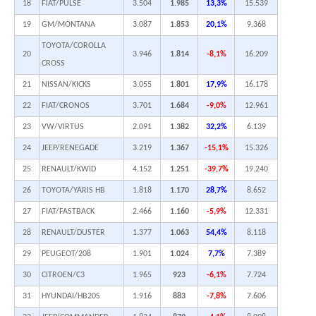
18
FIAT/PULSE
3.504
1.985
13,3%
15.539
19
GM/MONTANA
3.087
1.853
20,1%
9.368
TOYOTA/COROLLA
20
3.946
1.814
-8,1%
16.209
CROSS
21
NISSAN/KICKS
3.055
1.801
17,9%
16.178
22
FIAT/CRONOS
3.701
1.684
-9,0%
12.961
23
VW/VIRTUS
2.091
1.382
32,2%
6.139
24
JEEP/RENEGADE
3.219
1.367
-15,1%
15.326
25
RENAULT/KWID
4.152
1.251
-39,7%
19.240
26
TOYOTA/YARIS HB
1.818
1.170
28,7%
8.652
27
FIAT/FASTBACK
2.466
1.160
-5,9%
12.331
28
RENAULT/DUSTER
1.377
1.063
54,4%
8.118
29
PEUGEOT/208
1.901
1.024
7,7%
7.389
30
CITROEN/C3
1.965
923
-6,1%
7.724
31
HYUNDAI/HB20S
1.916
883
-7,8%
7.606