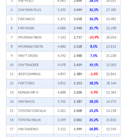
3
VW/POLO
6.063
3.894
28,5%
24.031
4
GM/ONIX PLUS
5.295
3.499
32,2%
27.185
5
FIAT/ARGO
5.475
3.018
10,2%
23.481
6
FIAT/MOBI
4.686
2.946
25,7%
22.298
7
HYUNDAI/HB20
7.143
2.717
-23,9%
26.054
8
HYUNDAI/CRETA
4.660
2.528
8,5%
22.612
9
VW/T CROSS
4.592
2.468
7,5%
21.228
10
GM/TRACKER
4.078
2.429
19,1%
21.003
11
JEEP/COMPASS
4.897
2.389
-2,4%
22.841
12
FIAT/TORO
3.812
2.253
18,2%
18.144
13
HONDA/HR-V
4.688
2.206
-5,9%
13.363
14
VW/NIVUS
3.702
2.187
18,2%
14.973
15
TOYOTA/COROLLA
3.261
2.008
23,2%
14.218
16
TOYOTA/HILUX
3.199
2.002
25,2%
15.810
17
VW/SAVEIRO
3.152
1.999
26,8%
12.593