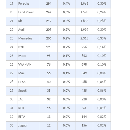
19
Porsche
294
0,4%
1.983
0,30%
20
Land Rover
249
0,3%
1.598
0,24%
21
Kia
212
0,3%
1.853
0,28%
22
Audi
207
0,2%
1.999
0,30%
23
Mercedes
206
0,2%
2.315
0,35%
24
BYD
193
0,2%
956
0,14%
25
Iveco
95
0,1%
653
0,10%
26
VW-MAN
78
0,1%
698
0,10%
27
Mini
56
0,1%
549
0,08%
28
DFSK
40
0,0%
288
0,04%
29
Suzuki
35
0,0%
435
0,06%
30
JAC
32
0,0%
228
0,03%
31
RDK
16
0,0%
93
0,01%
32
EFFA
13
0,0%
144
0,02%
33
Jaguar
12
0,0%
156
0,02%