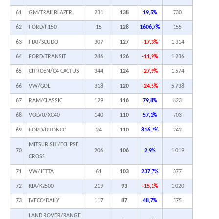
61
GM/TRAILBLAZER
231
138
19,5%
730
62
FORD/F150
15
128
1606,7%
155
63
FIAT/SCUDO
307
127
-17,3%
1.314
64
FORD/TRANSIT
286
126
-11,9%
1.236
65
CITROEN/C4 CACTUS
344
124
-27,9%
1.574
66
VW/GOL
318
120
-24,5%
5.738
67
RAM/CLASSIC
129
116
79,8%
823
68
VOLVO/XC40
140
110
57,1%
703
69
FORD/BRONCO
24
110
816,7%
242
MITSUBISHI/ECLIPSE
70
206
106
2,9%
1.019
CROSS
71
VW/JETTA
61
103
237,7%
377
72
KIA/K2500
219
93
-15,1%
1.020
73
IVECO/DAILY
117
87
48,7%
575
LAND ROVER/RANGE