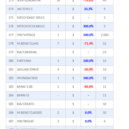
173
JEEP/GLADIATOR
16
2
-75,0%
49
174
JAC/EJV5.5
3
2
33,3%
9
175
IVECO/DAILY 30S13
-
2
-
3
176
HITECH/ECOCARGO
1
2
300,0%
3
177
VW/VOYAGE
1
1
100,0%
2.064
178
M.BENZ/CLA45
7
1
-71,4%
52
179
KIA/CARNIVAL
-
1
-
23
180
FIAT/UNO
1
1
100,0%
15
181
JAGUAR/EPACE
4
1
-50,0%
14
182
HYUNDAI/IX35
1
1
100,0%
12
183
BMW/118i
5
1
-60,0%
11
184
BMW/I3
-
1
-
11
185
KIA/CERATO
-
1
-
10
186
M.BENZ/CLASSEE
2
1
0,0%
10
187
VW/PASSAT
2
1
0,0%
4