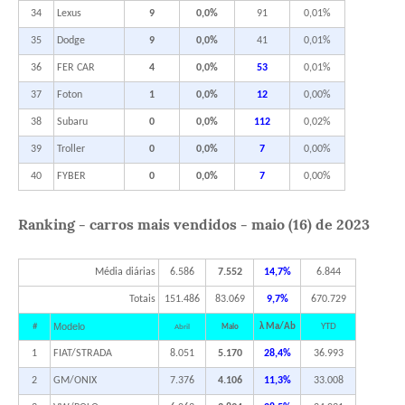
34
Lexus
9
0,0%
91
0,01%
35
Dodge
9
0,0%
41
0,01%
36
FER CAR
4
0,0%
53
0,01%
37
Foton
1
0,0%
12
0,00%
38
Subaru
0
0,0%
112
0,02%
39
Troller
0
0,0%
7
0,00%
40
FYBER
0
0,0%
7
0,00%
Ranking - carros mais vendidos - maio (16) de 2023
Média diárias
6.586
7.552
14,7%
6.844
Totais
151.486
83.069
9,7%
670.729
Modelo
#
λ Ma/Ab
YTD
Abril
Maio
1
FIAT/STRADA
8.051
5.170
28,4%
36.993
2
GM/ONIX
7.376
4.106
11,3%
33.008