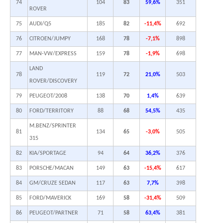
74
104
83
59,6%
351
ROVER
75
AUDI/Q5
185
82
-11,4%
692
76
CITROEN/JUMPY
168
78
-7,1%
898
77
MAN-VW/EXPRESS
159
78
-1,9%
698
LAND
78
119
72
21,0%
503
ROVER/DISCOVERY
79
PEUGEOT/2008
138
70
1,4%
639
80
FORD/TERRITORY
88
68
54,5%
435
M.BENZ/SPRINTER
81
134
65
-3,0%
505
315
82
KIA/SPORTAGE
94
64
36,2%
376
83
PORSCHE/MACAN
149
63
-15,4%
617
84
GM/CRUZE SEDAN
117
63
7,7%
398
85
FORD/MAVERICK
169
58
-31,4%
509
86
PEUGEOT/PARTNER
71
58
63,4%
381