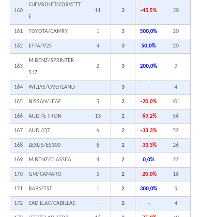
CHEVROLET/CORVETT
160
11
3
-45,5%
30
E
161
TOYOTA/CAMRY
1
3
500,0%
20
162
EFFA/V25
4
3
50,0%
20
M.BENZ/SPRINTER
163
2
3
200,0%
9
517
164
WILLYS/OVERLAND
-
3
-
4
165
NISSAN/LEAF
5
2
-20,0%
101
166
AUDI/E TRON
13
2
-69,2%
56
167
AUDI/Q7
6
2
-33,3%
52
168
LEXUS/ES300
6
2
-33,3%
26
169
M.BENZ/CLASSEA
4
2
0,0%
22
170
GM/CAMARO
5
2
-20,0%
16
171
BABY/TST
1
2
300,0%
5
172
CADILLAC/CADILLAC
-
2
-
4