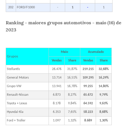
202
FORD/F1000
-
1
-
1
Ranking - maiores grupos automotivos - maio (16) de
2023
Maio
Acumulado
Grupos
Vendas
Share
Vendas
Share
Stellantis
26.476
31,87%
219.215
32,68%
General Motors
13.714
16,51%
109.295
16,29%
Grupo VW
13.941
16,78%
99.255
14,80%
Renault-Nissan
6.873
8,27%
65.672
9,79%
Toyota + Lexus
8.178
9,84%
64.592
9,63%
Hyundai-Kia
6.353
7,65%
58.223
8,68%
Ford + Troller
1.097
1,32%
8.689
1,30%