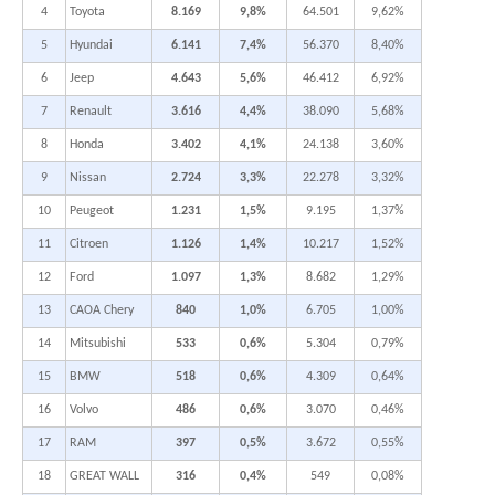
4
Toyota
8.169
9,8%
64.501
9,62%
5
Hyundai
6.141
7,4%
56.370
8,40%
6
Jeep
4.643
5,6%
46.412
6,92%
7
Renault
3.616
4,4%
38.090
5,68%
8
Honda
3.402
4,1%
24.138
3,60%
9
Nissan
2.724
3,3%
22.278
3,32%
10
Peugeot
1.231
1,5%
9.195
1,37%
11
Citroen
1.126
1,4%
10.217
1,52%
12
Ford
1.097
1,3%
8.682
1,29%
13
CAOA Chery
840
1,0%
6.705
1,00%
14
Mitsubishi
533
0,6%
5.304
0,79%
15
BMW
518
0,6%
4.309
0,64%
16
Volvo
486
0,6%
3.070
0,46%
17
RAM
397
0,5%
3.672
0,55%
18
GREAT WALL
316
0,4%
549
0,08%