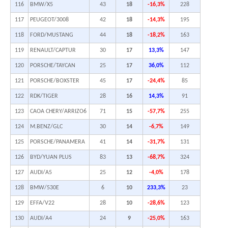
116
BMW/X5
43
18
-16,3%
228
117
PEUGEOT/3008
42
18
-14,3%
195
118
FORD/MUSTANG
44
18
-18,2%
163
119
RENAULT/CAPTUR
30
17
13,3%
147
120
PORSCHE/TAYCAN
25
17
36,0%
112
121
PORSCHE/BOXSTER
45
17
-24,4%
85
122
RDK/TIGER
28
16
14,3%
91
123
CAOA CHERY/ARRIZO6
71
15
-57,7%
255
124
M.BENZ/GLC
30
14
-6,7%
149
125
PORSCHE/PANAMERA
41
14
-31,7%
131
126
BYD/YUAN PLUS
83
13
-68,7%
324
127
AUDI/A5
25
12
-4,0%
178
128
BMW/530E
6
10
233,3%
23
129
EFFA/V22
28
10
-28,6%
123
130
AUDI/A4
24
9
-25,0%
163