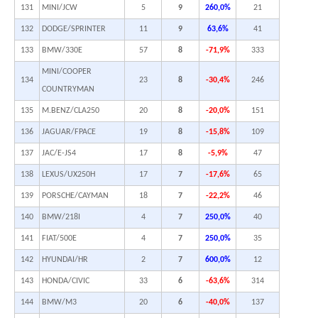
131
MINI/JCW
5
9
260,0%
21
132
DODGE/SPRINTER
11
9
63,6%
41
133
BMW/330E
57
8
-71,9%
333
MINI/COOPER
134
23
8
-30,4%
246
COUNTRYMAN
135
M.BENZ/CLA250
20
8
-20,0%
151
136
JAGUAR/FPACE
19
8
-15,8%
109
137
JAC/E-JS4
17
8
-5,9%
47
138
LEXUS/UX250H
17
7
-17,6%
65
139
PORSCHE/CAYMAN
18
7
-22,2%
46
140
BMW/218I
4
7
250,0%
40
141
FIAT/500E
4
7
250,0%
35
142
HYUNDAI/HR
2
7
600,0%
12
143
HONDA/CIVIC
33
6
-63,6%
314
144
BMW/M3
20
6
-40,0%
137