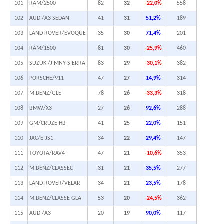
101
RAM/2500
82
32
-22,0%
558
102
AUDI/A3 SEDAN
41
31
51,2%
189
103
LAND ROVER/EVOQUE
35
30
71,4%
201
104
RAM/1500
81
30
-25,9%
460
105
SUZUKI/JIMNY SIERRA
83
29
-30,1%
382
106
PORSCHE/911
47
27
14,9%
314
107
M.BENZ/GLE
78
26
-33,3%
318
108
BMW/X3
27
26
92,6%
288
109
GM/CRUZE HB
41
25
22,0%
151
110
JAC/E-JS1
34
22
29,4%
147
111
TOYOTA/RAV4
47
21
-10,6%
353
112
M.BENZ/CLASSEC
31
21
35,5%
277
113
LAND ROVER/VELAR
34
21
23,5%
178
114
M.BENZ/CLASSE GLA
53
20
-24,5%
362
115
AUDI/A3
20
19
90,0%
117