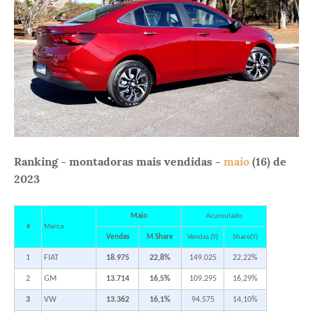
Ranking - montadoras mais vendidas -
maio
(16) de
2023
Maio
Acumulado
#
Marca
Vendas
M Share
Vendas (Y)
Share(Y)
1
FIAT
18.975
22,8%
149.025
22,22%
2
GM
13.714
16,5%
109.295
16,29%
3
VW
13.362
16,1%
94.575
14,10%