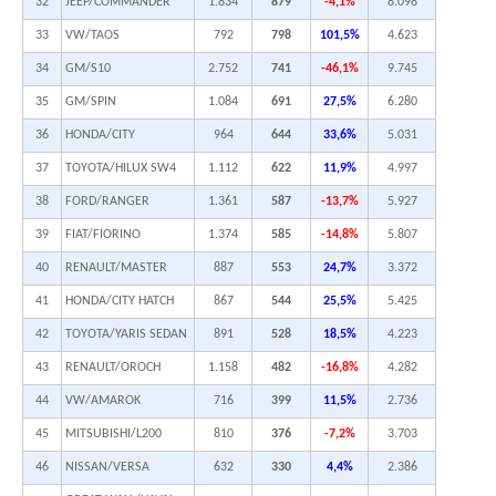
32
JEEP/COMMANDER
1.834
879
-4,1%
8.098
33
VW/TAOS
792
798
101,5%
4.623
34
GM/S10
2.752
741
-46,1%
9.745
35
GM/SPIN
1.084
691
27,5%
6.280
36
HONDA/CITY
964
644
33,6%
5.031
37
TOYOTA/HILUX SW4
1.112
622
11,9%
4.997
38
FORD/RANGER
1.361
587
-13,7%
5.927
39
FIAT/FIORINO
1.374
585
-14,8%
5.807
40
RENAULT/MASTER
887
553
24,7%
3.372
41
HONDA/CITY HATCH
867
544
25,5%
5.425
42
TOYOTA/YARIS SEDAN
891
528
18,5%
4.223
43
RENAULT/OROCH
1.158
482
-16,8%
4.282
44
VW/AMAROK
716
399
11,5%
2.736
45
MITSUBISHI/L200
810
376
-7,2%
3.703
46
NISSAN/VERSA
632
330
4,4%
2.386