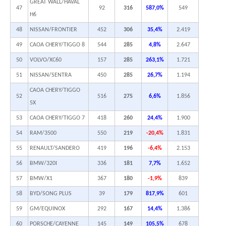
GREAT WALL/HAVAL
47
92
316
587,0%
549
H6
48
NISSAN/FRONTIER
452
306
35,4%
2.419
49
CAOA CHERY/TIGGO 8
544
285
4,8%
2.647
50
VOLVO/XC60
157
285
263,1%
1.721
51
NISSAN/SENTRA
450
285
26,7%
1.194
CAOA CHERY/TIGGO
52
516
275
6,6%
1.856
5X
53
CAOA CHERY/TIGGO 7
418
260
24,4%
1.900
54
RAM/3500
550
219
-20,4%
1.831
55
RENAULT/SANDERO
419
196
-6,4%
2.153
56
BMW/320I
336
181
7,7%
1.652
57
BMW/X1
367
180
-1,9%
839
58
BYD/SONG PLUS
39
179
817,9%
601
59
GM/EQUINOX
292
167
14,4%
1.386
60
PORSCHE/CAYENNE
145
149
105,5%
678