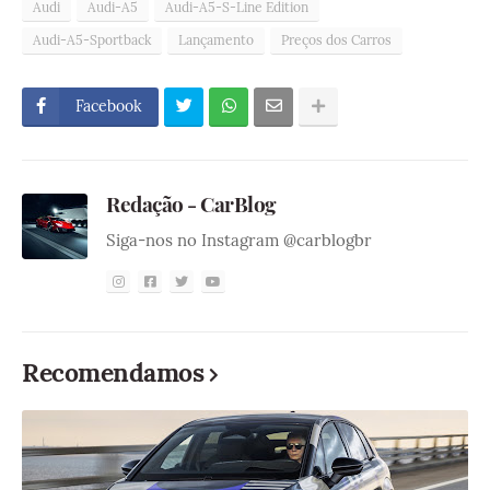
Audi
Audi-A5
Audi-A5-S-Line Edition
Audi-A5-Sportback
Lançamento
Preços dos Carros
Facebook
Redação - CarBlog
Siga-nos no Instagram @carblogbr
Recomendamos