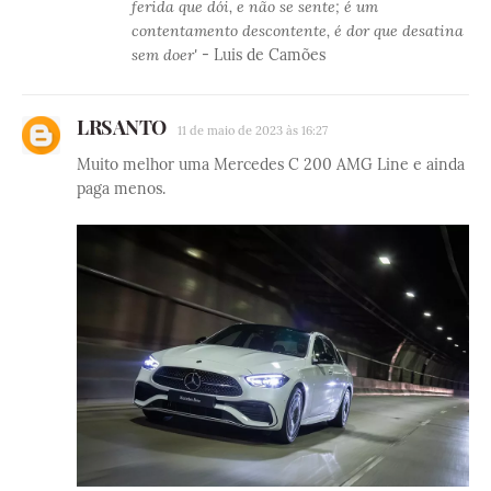
ferida que dói, e não se sente; é um
contentamento descontente, é dor que desatina
sem doer'
- Luis de Camões
LRSANTO
11 de maio de 2023 às 16:27
Muito melhor uma Mercedes C 200 AMG Line e ainda
paga menos.