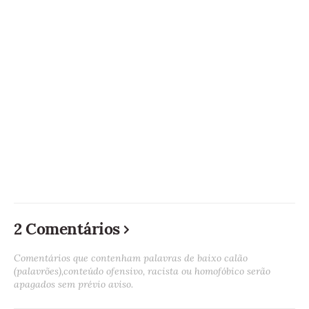
2 Comentários
Comentários que contenham palavras de baixo calão
(palavrões),conteúdo ofensivo, racista ou homofóbico serão
apagados sem prévio aviso.