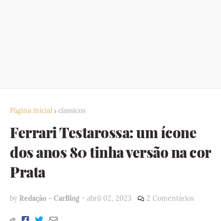
Página inicial
classicos
Ferrari Testarossa: um ícone
dos anos 80 tinha versão na cor
Prata
by
Redação - CarBlog
-
abril 02, 2023
2 Comentários