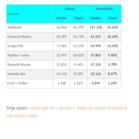
Março
Acumulado
Grupos
Vendas
Share
Vendas
Share
Stellantis
45.893
35,37%
127.136
33,50%
General Motors
20.387
15,71%
61.635
16,24%
Grupo VW
17.067
13,15%
54.999
14,49%
Toyota + Lexus
12.997
10,02%
37.803
9,96%
Renault-Nissan
11.855
9,14%
37.120
9,78%
Hyundai-Kia
11.143
8,59%
32.132
8,47%
Ford + Troller
1.706
1,31%
4.694
1,24%
Veja mais
rankings de carros e marcas mais vendidos
clicando aqui
.