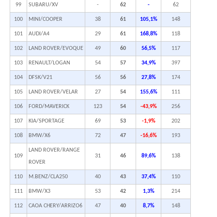
99
SUBARU/XV
-
62
-
62
100
MINI/COOPER
38
61
105,1%
148
101
AUDI/A4
29
61
168,8%
118
102
LAND ROVER/EVOQUE
49
60
56,5%
117
103
RENAULT/LOGAN
54
57
34,9%
397
104
DFSK/V21
56
56
27,8%
174
105
LAND ROVER/VELAR
27
54
155,6%
111
106
FORD/MAVERICK
123
54
-43,9%
256
107
KIA/SPORTAGE
69
53
-1,9%
202
108
BMW/X6
72
47
-16,6%
193
LAND ROVER/RANGE
109
31
46
89,6%
138
ROVER
110
M.BENZ/CLA250
40
43
37,4%
110
111
BMW/X3
53
42
1,3%
214
112
CAOA CHERY/ARRIZO6
47
40
8,7%
148