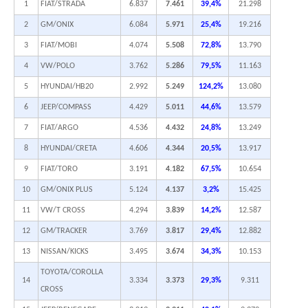
1
FIAT/STRADA
6.837
7.461
39,4%
21.298
2
GM/ONIX
6.084
5.971
25,4%
19.216
3
FIAT/MOBI
4.074
5.508
72,8%
13.790
4
VW/POLO
3.762
5.286
79,5%
11.163
5
HYUNDAI/HB20
2.992
5.249
124,2%
13.080
6
JEEP/COMPASS
4.429
5.011
44,6%
13.579
7
FIAT/ARGO
4.536
4.432
24,8%
13.249
8
HYUNDAI/CRETA
4.606
4.344
20,5%
13.917
9
FIAT/TORO
3.191
4.182
67,5%
10.654
10
GM/ONIX PLUS
5.124
4.137
3,2%
15.425
11
VW/T CROSS
4.294
3.839
14,2%
12.587
12
GM/TRACKER
3.769
3.817
29,4%
12.882
13
NISSAN/KICKS
3.495
3.674
34,3%
10.153
TOYOTA/COROLLA
14
3.334
3.373
29,3%
9.311
CROSS