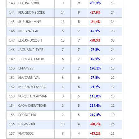
143
LEXUS/ES300
3
9
283,3%
15
144
PEUGEOT/BOXER
14
9
-17,9%
24
145
SUZUKI/JIMNY
13
8
-21,4%
34
146
NISSAN/LEAF
6
7
49,1%
93
147
LEXUS/UX250H
18
7
-50,3%
38
148
JAGUAR/F-TYPE
7
7
27,8%
24
149
JEEP/GLADIATOR
6
7
49,1%
29
150
EFFA/V25
3
7
198,1%
13
151
KIA/CARNIVAL
6
6
27,8%
22
152
M.BENZ/CLASSEA
4
6
91,7%
12
153
PORSCHE/CAYMAN
3
5
113,0%
18
154
CAOA CHERY/ICAR
2
5
219,4%
12
155
FORD/F150
2
5
219,4%
10
156
BMW/218I
13
4
-60,7%
26
157
FIAT/500E
9
4
-43,2%
21