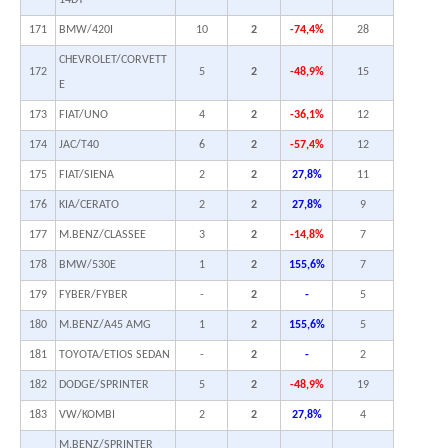
14DT
171
BMW/420I
10
2
-74,4%
28
CHEVROLET/CORVETT
172
5
2
-48,9%
15
E
173
FIAT/UNO
4
2
-36,1%
12
174
JAC/T40
6
2
-57,4%
12
175
FIAT/SIENA
2
2
27,8%
11
176
KIA/CERATO
2
2
27,8%
9
177
M.BENZ/CLASSEE
3
2
-14,8%
7
178
BMW/530E
1
2
155,6%
7
179
FYBER/FYBER
-
2
-
5
180
M.BENZ/A45 AMG
1
2
155,6%
5
181
TOYOTA/ETIOS SEDAN
-
2
-
2
182
DODGE/SPRINTER
5
2
-48,9%
19
183
VW/KOMBI
2
2
27,8%
4
M.BENZ/SPRINTER