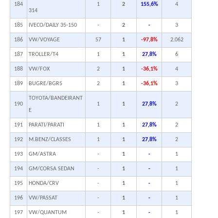
184
1
2
155,6%
4
314
185
IVECO/DAILY 35-150
-
2
-
3
186
VW/VOYAGE
57
1
-97,8%
2.062
187
TROLLER/T4
1
1
27,8%
6
188
VW/FOX
2
1
-36,1%
4
189
BUGRE/BGR5
2
1
-36,1%
3
TOYOTA/BANDEIRANT
190
1
1
27,8%
2
E
191
PARATI/PARATI
1
1
27,8%
2
192
M.BENZ/CLASSES
1
1
27,8%
2
193
GM/ASTRA
-
1
-
1
194
GM/CORSA SEDAN
-
1
-
1
195
HONDA/CRV
-
1
-
1
196
VW/PASSAT
-
1
-
1
197
VW/QUANTUM
-
1
-
1