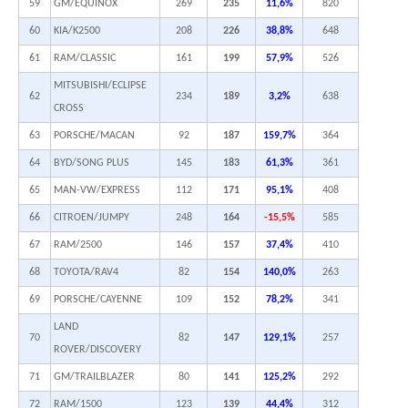
59
GM/EQUINOX
269
235
11,6%
820
60
KIA/K2500
208
226
38,8%
648
61
RAM/CLASSIC
161
199
57,9%
526
MITSUBISHI/ECLIPSE
62
234
189
3,2%
638
CROSS
63
PORSCHE/MACAN
92
187
159,7%
364
64
BYD/SONG PLUS
145
183
61,3%
361
65
MAN-VW/EXPRESS
112
171
95,1%
408
66
CITROEN/JUMPY
248
164
-15,5%
585
67
RAM/2500
146
157
37,4%
410
68
TOYOTA/RAV4
82
154
140,0%
263
69
PORSCHE/CAYENNE
109
152
78,2%
341
LAND
70
82
147
129,1%
257
ROVER/DISCOVERY
71
GM/TRAILBLAZER
80
141
125,2%
292
72
RAM/1500
123
139
44,4%
312