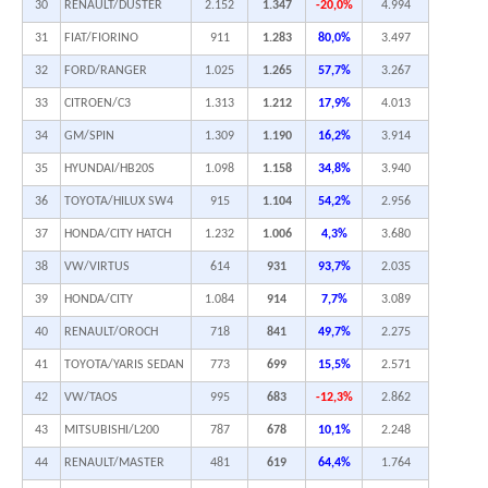
30
RENAULT/DUSTER
2.152
1.347
-20,0%
4.994
31
FIAT/FIORINO
911
1.283
80,0%
3.497
32
FORD/RANGER
1.025
1.265
57,7%
3.267
33
CITROEN/C3
1.313
1.212
17,9%
4.013
34
GM/SPIN
1.309
1.190
16,2%
3.914
35
HYUNDAI/HB20S
1.098
1.158
34,8%
3.940
36
TOYOTA/HILUX SW4
915
1.104
54,2%
2.956
37
HONDA/CITY HATCH
1.232
1.006
4,3%
3.680
38
VW/VIRTUS
614
931
93,7%
2.035
39
HONDA/CITY
1.084
914
7,7%
3.089
40
RENAULT/OROCH
718
841
49,7%
2.275
41
TOYOTA/YARIS SEDAN
773
699
15,5%
2.571
42
VW/TAOS
995
683
-12,3%
2.862
43
MITSUBISHI/L200
787
678
10,1%
2.248
44
RENAULT/MASTER
481
619
64,4%
1.764