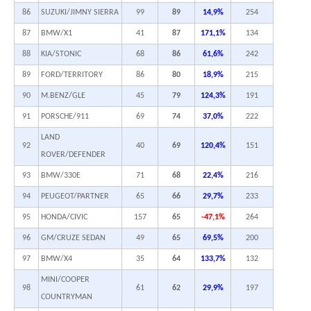
86
SUZUKI/JIMNY SIERRA
99
89
14,9%
254
87
BMW/X1
41
87
171,1%
134
88
KIA/STONIC
68
86
61,6%
242
89
FORD/TERRITORY
86
80
18,9%
215
90
M.BENZ/GLE
45
79
124,3%
191
91
PORSCHE/911
69
74
37,0%
222
LAND
92
40
69
120,4%
151
ROVER/DEFENDER
93
BMW/330E
71
68
22,4%
216
94
PEUGEOT/PARTNER
65
66
29,7%
233
95
HONDA/CIVIC
157
65
-47,1%
264
96
GM/CRUZE SEDAN
49
65
69,5%
200
97
BMW/X4
35
64
133,7%
132
MINI/COOPER
98
61
62
29,9%
197
COUNTRYMAN