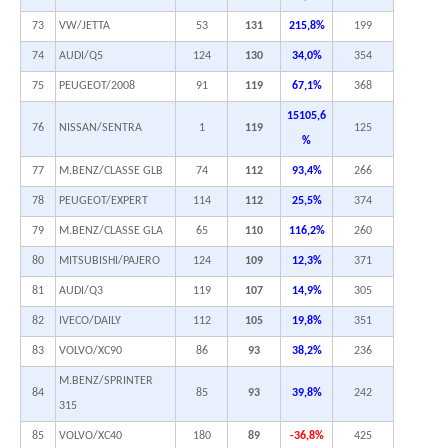
73
VW/JETTA
53
131
215,8%
199
74
AUDI/Q5
124
130
34,0%
354
75
PEUGEOT/2008
91
119
67,1%
368
15105,6
76
NISSAN/SENTRA
1
119
125
%
77
M.BENZ/CLASSE GLB
74
112
93,4%
266
78
PEUGEOT/EXPERT
114
112
25,5%
374
79
M.BENZ/CLASSE GLA
65
110
116,2%
260
80
MITSUBISHI/PAJERO
124
109
12,3%
371
81
AUDI/Q3
119
107
14,9%
305
82
IVECO/DAILY
112
105
19,8%
351
83
VOLVO/XC90
86
93
38,2%
236
M.BENZ/SPRINTER
84
85
93
39,8%
242
315
85
VOLVO/XC40
180
89
-36,8%
425