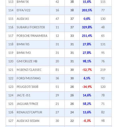
113
BMW/IX
42
38
15,6%
115
114
EFFA/V22
16
38
203,5%
77
115
AUDI/A5
47
37
0,6%
130
116
SUBARU/FORESTER
11
37
329,8%
48
117
PORSCHE/PANAMERA
12
33
251,4%
65
118
BMW/X5
31
31
27,8%
131
119
BMW/M3
31
31
27,8%
95
120
GM/CRUZE HB
20
31
98,1%
76
121
M.BENZ/CLASSEC
81
30
-52,7%
219
122
FORD/MUSTANG
36
30
6,5%
92
123
PEUGEOT/3008
51
26
-34,9%
120
124
JAC/E-JS1
29
26
14,6%
78
125
JAGUAR/FPACE
21
26
58,2%
71
126
RENAULT/CAPTUR
27
24
13,6%
82
127
AUDI/A3 SEDAN
30
22
-6,3%
98