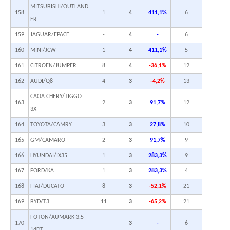
MITSUBISHI/OUTLAND
158
1
4
411,1%
6
ER
159
JAGUAR/EPACE
-
4
-
6
160
MINI/JCW
1
4
411,1%
5
161
CITROEN/JUMPER
8
4
-36,1%
12
162
AUDI/Q8
4
3
-4,2%
13
CAOA CHERY/TIGGO
163
2
3
91,7%
12
3X
164
TOYOTA/CAMRY
3
3
27,8%
10
165
GM/CAMARO
2
3
91,7%
9
166
HYUNDAI/IX35
1
3
283,3%
9
167
FORD/KA
1
3
283,3%
4
168
FIAT/DUCATO
8
3
-52,1%
21
169
BYD/T3
11
3
-65,2%
21
FOTON/AUMARK 3.5-
170
-
3
-
6