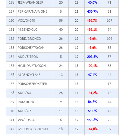
128
JEEP/WRANGLER
20
22
40,6%
71
129
FER CAR/NAJA ONE
5
21
436,7%
31
130
VOLVO/C40
59
20
-56,7%
109
131
M.BENZ/GLC
40
20
-36,1%
94
132
FORD/BRONCO
26
19
-6,6%
104
133
PORSCHE/TAYCAN
26
19
-6,6%
65
134
AUDI/E TRON
8
19
203,5%
37
135
HYUNDAI/TUCSON
24
15
-20,1%
58
136
M.BENZ/CLA45
13
15
47,4%
44
137
PORSCHE/BOXSTER
-
15
-
17
138
AUDI/A3
26
14
-31,2%
72
139
RDK/TIGER
9
13
84,6%
44
140
AUDI/Q7
11
13
51,0%
42
141
VW/FUSCA
6
12
155,6%
25
142
IVECO/DAILY 30-130
18
12
-14,8%
39