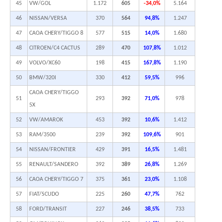
45
VW/GOL
1.172
605
-34,0%
5.164
46
NISSAN/VERSA
370
564
94,8%
1.247
47
CAOA CHERY/TIGGO 8
577
515
14,0%
1.680
48
CITROEN/C4 CACTUS
289
470
107,8%
1.012
49
VOLVO/XC60
198
415
167,8%
1.190
50
BMW/320I
330
412
59,5%
996
CAOA CHERY/TIGGO
51
293
392
71,0%
978
5X
52
VW/AMAROK
453
392
10,6%
1.412
53
RAM/3500
239
392
109,6%
901
54
NISSAN/FRONTIER
429
391
16,5%
1.481
55
RENAULT/SANDERO
392
389
26,8%
1.269
56
CAOA CHERY/TIGGO 7
375
361
23,0%
1.108
57
FIAT/SCUDO
225
260
47,7%
762
58
FORD/TRANSIT
227
246
38,5%
733