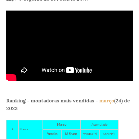
Ranking - montadoras mais vendidas -
março
(24) de
2023
Março
Acumulado
#
Marca
Vendas
M Share
Vendas (Y)
Share(Y)