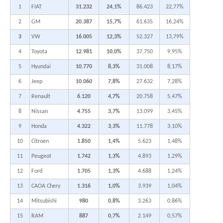
1
FIAT
31.232
24,1%
86.423
22,77%
2
GM
20.387
15,7%
61.635
16,24%
3
VW
16.005
12,3%
52.327
13,79%
4
Toyota
12.981
10,0%
37.750
9,95%
5
Hyundai
10.770
8,3%
31.008
8,17%
6
Jeep
10.060
7,8%
27.632
7,28%
7
Renault
6.120
4,7%
20.758
5,47%
8
Nissan
4.755
3,7%
13.099
3,45%
9
Honda
4.322
3,3%
11.778
3,10%
10
Citroen
1.850
1,4%
5.623
1,48%
11
Peugeot
1.742
1,3%
4.893
1,29%
12
Ford
1.705
1,3%
4.688
1,24%
13
CAOA Chery
1.316
1,0%
3.939
1,04%
14
Mitsubishi
980
0,8%
3.263
0,86%
15
RAM
887
0,7%
2.149
0,57%