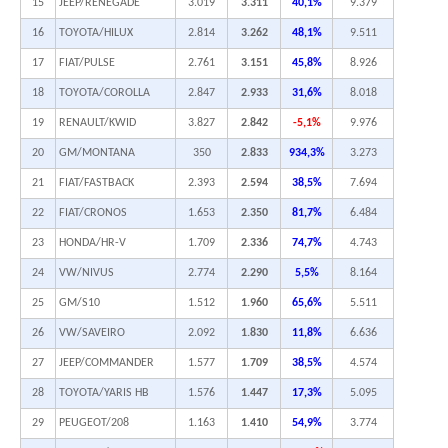
15
JEEP/RENEGADE
3.019
3.311
40,1%
9.379
16
TOYOTA/HILUX
2.814
3.262
48,1%
9.511
17
FIAT/PULSE
2.761
3.151
45,8%
8.926
18
TOYOTA/COROLLA
2.847
2.933
31,6%
8.018
19
RENAULT/KWID
3.827
2.842
-5,1%
9.976
20
GM/MONTANA
350
2.833
934,3%
3.273
21
FIAT/FASTBACK
2.393
2.594
38,5%
7.694
22
FIAT/CRONOS
1.653
2.350
81,7%
6.484
23
HONDA/HR-V
1.709
2.336
74,7%
4.743
24
VW/NIVUS
2.774
2.290
5,5%
8.164
25
GM/S10
1.512
1.960
65,6%
5.511
26
VW/SAVEIRO
2.092
1.830
11,8%
6.636
27
JEEP/COMMANDER
1.577
1.709
38,5%
4.574
28
TOYOTA/YARIS HB
1.576
1.447
17,3%
5.095
29
PEUGEOT/208
1.163
1.410
54,9%
3.774