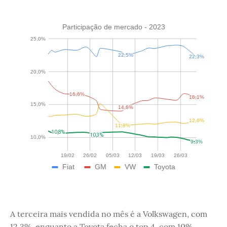
A terceira mais vendida no mês é a Volkswagen, com
12,3%, enquanto a Toyota fecha o top 4, com 10%.