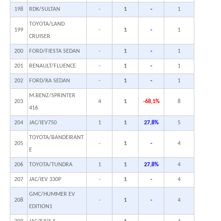
198
RDK/SULTAN
-
1
-
1
TOYOTA/LAND
199
-
1
-
1
CRUISER
200
FORD/FIESTA SEDAN
-
1
-
1
201
RENAULT/FLUENCE
-
1
-
1
202
FORD/KA SEDAN
-
1
-
1
M.BENZ/SPRINTER
203
4
1
-68,1%
8
416
204
JAC/IEV750
1
1
27,8%
5
TOYOTA/BANDEIRANT
205
-
1
-
4
E
206
TOYOTA/TUNDRA
1
1
27,8%
4
207
JAC/IEV 330P
-
1
-
4
GMC/HUMMER EV
208
-
1
-
4
EDITION1