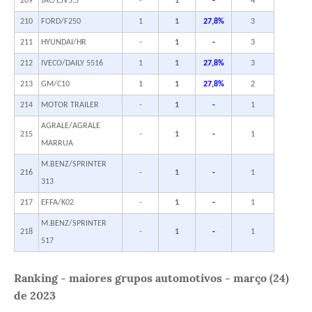
209
JAC/EJV5.5
-
1
-
4
210
FORD/F250
1
1
27,8%
3
211
HYUNDAI/HR
-
1
-
3
212
IVECO/DAILY 5516
1
1
27,8%
3
213
GM/C10
1
1
27,8%
2
214
MOTOR TRAILER
-
1
-
1
AGRALE/AGRALE
215
-
1
-
1
MARRUA
M.BENZ/SPRINTER
216
-
1
-
1
313
217
EFFA/K02
-
1
-
1
M.BENZ/SPRINTER
218
-
1
-
1
517
Ranking - maiores grupos automotivos - março (24)
de 2023