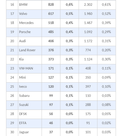
16
BMW
828
0,6%
2.302
0,61%
17
Volvo
617
0,5%
1.960
0,52%
18
Mercedes
518
0,4%
1.467
0,39%
19
Porsche
485
0,4%
1.092
0,29%
20
Audi
406
0,3%
1.172
0,31%
21
Land Rover
376
0,3%
774
0,20%
22
Kia
373
0,3%
1.124
0,30%
23
VW-MAN
171
0,1%
408
0,11%
24
Mini
127
0,1%
350
0,09%
25
Iveco
120
0,1%
397
0,10%
26
Subaru
99
0,1%
110
0,03%
27
Suzuki
97
0,1%
288
0,08%
28
DFSK
56
0,0%
175
0,05%
29
EFFA
46
0,0%
91
0,02%
30
Jaguar
37
0,0%
101
0,03%