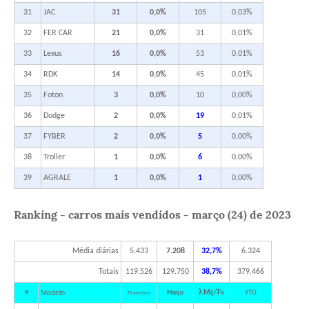
31
JAC
31
0,0%
105
0,03%
32
FER CAR
21
0,0%
31
0,01%
33
Lexus
16
0,0%
53
0,01%
34
RDK
14
0,0%
45
0,01%
35
Foton
3
0,0%
10
0,00%
36
Dodge
2
0,0%
19
0,01%
37
FYBER
2
0,0%
5
0,00%
38
Troller
1
0,0%
6
0,00%
39
AGRALE
1
0,0%
1
0,00%
Ranking - carros mais vendidos - março (24) de 2023
Média diárias
5.433
7.208
32,7%
6.324
Totais
119.526
129.750
38,7%
379.466
Modelo
#
λ Mç/Fv
YTD
Fevereiro
Março