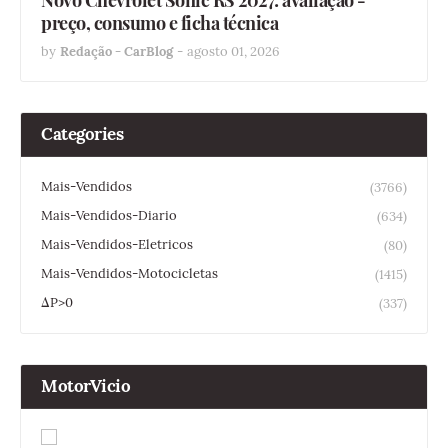
preço, consumo e ficha técnica
by
Redação - CarBlog
-
agosto 01, 2026
Categories
Mais-Vendidos
(3766)
Mais-Vendidos-Diario
(634)
Mais-Vendidos-Eletricos
(80)
Mais-Vendidos-Motocicletas
(1415)
ΔP>0
(337)
MotorVicio