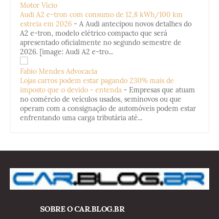
Motor Vício
Audi A2 e-tron com consumo de 12,8 kWh/100 km
estreia em 2026
-
A Audi antecipou novos detalhes do
A2 e-tron, modelo elétrico compacto que será
apresentado oficialmente no segundo semestre de
2026. [image: Audi A2 e-tro...
Fabio Mendes Advocacia
Lojas carros podem estar pagando 230% mais de
imposto que o devido - entenda
-
Empresas que atuam
no comércio de veículos usados, seminovos ou que
operam com a consignação de automóveis podem estar
enfrentando uma carga tributária até...
SOBRE O CAR.BLOG.BR