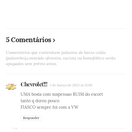
5 Comentários
Comentários que contenham palavras de baixo calão
(palavrões),conteúdo ofensivo, racista ou homofóbico serão
apagados sem prévio aviso.
Chevrolet!!!
1 de março de 2023 às 15:08
UMA bosta com suspensao RUIM do escort
tanto q durou pouco
FIASCO sempre foi com a VW
Responder