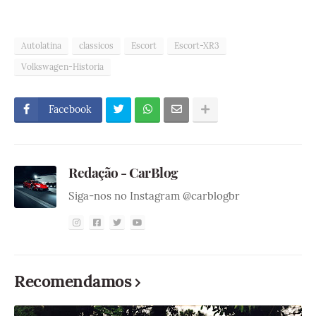
Autolatina
classicos
Escort
Escort-XR3
Volkswagen-Historia
Facebook
Redação - CarBlog
Siga-nos no Instagram @carblogbr
Recomendamos