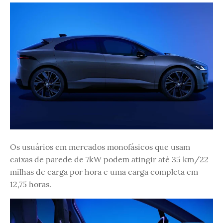
Os usuários em mercados monofásicos que usam
caixas de parede de 7kW podem atingir até 35 km/22
milhas de carga por hora e uma carga completa em
12,75 horas.