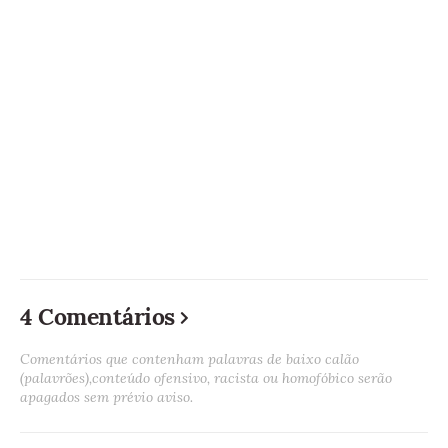
4 Comentários
Comentários que contenham palavras de baixo calão
(palavrões),conteúdo ofensivo, racista ou homofóbico serão
apagados sem prévio aviso.