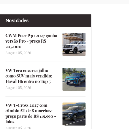
Novidades
GWM Poer P30 2027 ganha
versão Pro - preço R$
205.000
August 05, 2026
VW Tera encerra julho
como SUV mais vendido;
Haval H6 entra no Top 5
August 05, 2026
VW T-Cross 2027 com
câmbio AT de 8 marchas:
preço parte de R$ 119.990 -
fotos
August 05, 2026