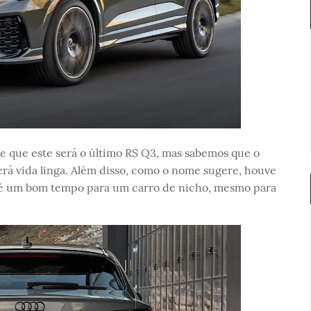
nte que este será o último RS Q3, mas sabemos que o
terá vida linga. Além disso, como o nome sugere, houve
e é um bom tempo para um carro de nicho, mesmo para