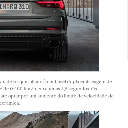
m de torque, aliado à confiável dupla embreagem de
az de 0-100 km/h em apenas 4,5 segundos. Os
é optar por um aumento do limite de velocidade de
cerâmica.