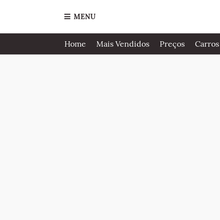
MENU
Home
Mais Vendidos
Preços
Carros