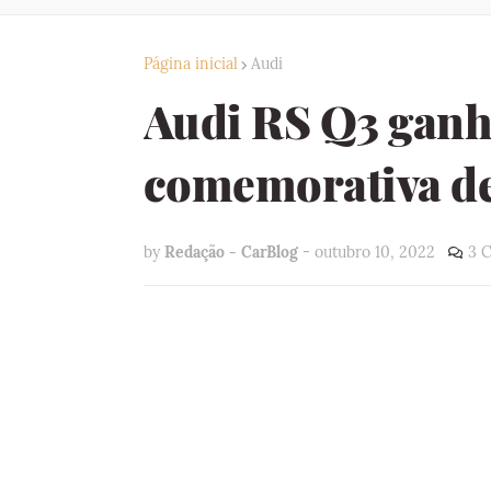
Página inicial
Audi
Audi RS Q3 ganha
comemorativa de
by
Redação - CarBlog
-
outubro 10, 2022
3 