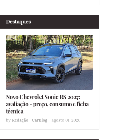
Destaques
Novo Chevrolet Sonic RS 2027:
avaliação - preço, consumo e ficha
técnica
by
Redação - CarBlog
-
agosto 01, 2026