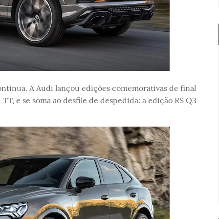
ntinua. A Audi lançou edições comemorativas de final
 TT, e se soma ao desfile de despedida: a edição RS Q3