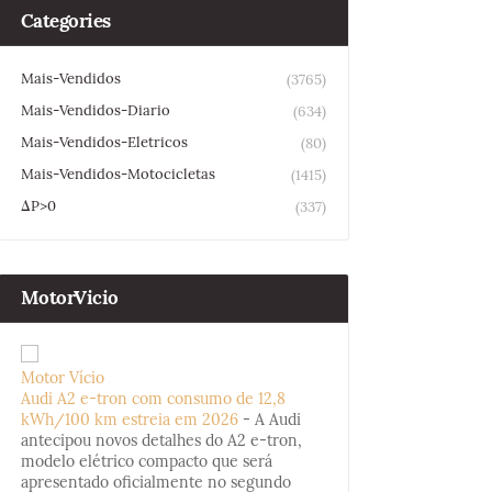
Categories
Mais-Vendidos
(3765)
Mais-Vendidos-Diario
(634)
Mais-Vendidos-Eletricos
(80)
Mais-Vendidos-Motocicletas
(1415)
ΔP>0
(337)
MotorVicio
Motor Vício
Audi A2 e-tron com consumo de 12,8
kWh/100 km estreia em 2026
-
A Audi
antecipou novos detalhes do A2 e-tron,
modelo elétrico compacto que será
apresentado oficialmente no segundo