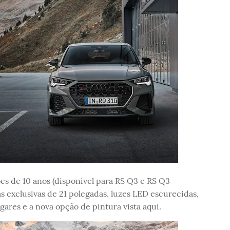
s de 10 anos (disponível para RS Q3 e RS Q3
as exclusivas de 21 polegadas, luzes LED escurecidas,
gares e a nova opção de pintura vista aqui.