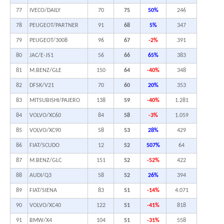
77
IVECO/DAILY
70
75
50%
246
78
PEUGEOT/PARTNER
91
68
5%
347
79
PEUGEOT/3008
96
67
-2%
391
80
JAC/E-JS1
56
66
65%
383
81
M.BENZ/GLE
150
64
-40%
348
82
DFSK/V21
70
60
20%
353
83
MITSUBISHI/PAJERO
138
59
-40%
1.281
84
VOLVO/XC60
84
58
-3%
1.059
85
VOLVO/XC90
58
53
28%
429
86
FIAT/SCUDO
12
52
507%
64
87
M.BENZ/GLC
151
52
-52%
422
88
AUDI/Q3
58
52
26%
394
89
FIAT/SIENA
83
51
-14%
4.071
90
VOLVO/XC40
122
51
-41%
818
91
BMW/X4
104
51
-31%
558