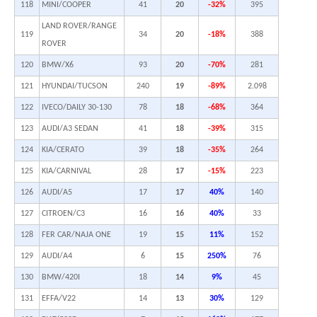
118
MINI/COOPER
41
20
-32%
395
LAND ROVER/RANGE
119
34
20
-18%
388
ROVER
120
BMW/X6
93
20
-70%
281
121
HYUNDAI/TUCSON
240
19
-89%
2.098
122
IVECO/DAILY 30-130
78
18
-68%
364
123
AUDI/A3 SEDAN
41
18
-39%
315
124
KIA/CERATO
39
18
-35%
264
125
KIA/CARNIVAL
28
17
-15%
223
126
AUDI/A5
17
17
40%
140
127
CITROEN/C3
16
16
40%
33
128
FER CAR/NAJA ONE
19
15
11%
152
129
AUDI/A4
6
15
250%
76
130
BMW/420I
18
14
9%
45
131
EFFA/V22
14
13
30%
129