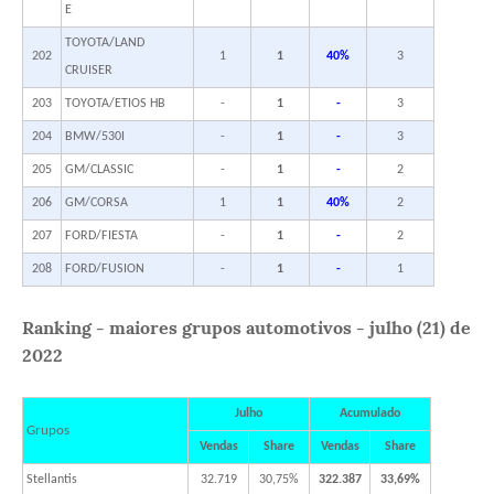
E
TOYOTA/LAND
202
1
1
40%
3
CRUISER
203
TOYOTA/ETIOS HB
-
1
-
3
204
BMW/530I
-
1
-
3
205
GM/CLASSIC
-
1
-
2
206
GM/CORSA
1
1
40%
2
207
FORD/FIESTA
-
1
-
2
208
FORD/FUSION
-
1
-
1
Ranking - maiores grupos automotivos - julho (21) de
2022
Julho
Acumulado
Grupos
Vendas
Share
Vendas
Share
Stellantis
32.719
30,75%
322.387
33,69%