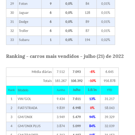
29
Foton
9
0,0%
84
0,01%
30
Jaguar
6
0,0%
128
0,01%
31
Dodge
6
0,0%
89
0,01%
32
Troller
6
0,0%
87
0,01%
33
Subaru
1
0,0%
194
0,02%
Ranking - carros mais vendidos - julho (21) de 2022
Média diárias
7.512
7.093
-6%
6.645
Totais
165.267
106.392
-10%
956.878
Modelo
Rank
Junho
Julho
λ Jl/Jn
YTD
1
VW/GOL
9.434
7.611
13%
31.217
2
FIAT/STRADA
9.839
6.998
0%
58.043
3
GM/ONIX
3.949
5.479
94%
39.329
4
GM/ONIX PLUS
3.874
5.099
84%
32.039