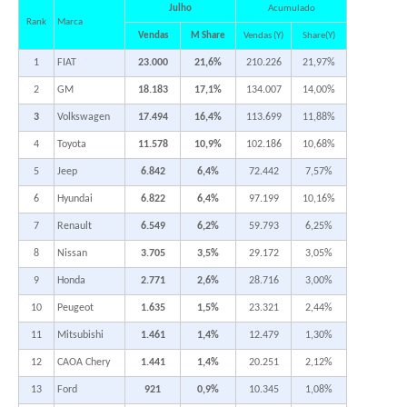
Julho
Acumulado
Rank
Marca
Vendas
M Share
Vendas (Y)
Share(Y)
1
FIAT
23.000
21,6%
210.226
21,97%
2
GM
18.183
17,1%
134.007
14,00%
3
Volkswagen
17.494
16,4%
113.699
11,88%
4
Toyota
11.578
10,9%
102.186
10,68%
5
Jeep
6.842
6,4%
72.442
7,57%
6
Hyundai
6.822
6,4%
97.199
10,16%
7
Renault
6.549
6,2%
59.793
6,25%
8
Nissan
3.705
3,5%
29.172
3,05%
9
Honda
2.771
2,6%
28.716
3,00%
10
Peugeot
1.635
1,5%
23.321
2,44%
11
Mitsubishi
1.461
1,4%
12.479
1,30%
12
CAOA Chery
1.441
1,4%
20.251
2,12%
13
Ford
921
0,9%
10.345
1,08%