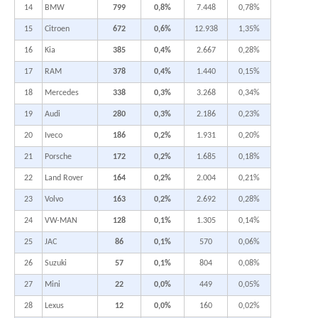
14
BMW
799
0,8%
7.448
0,78%
15
Citroen
672
0,6%
12.938
1,35%
16
Kia
385
0,4%
2.667
0,28%
17
RAM
378
0,4%
1.440
0,15%
18
Mercedes
338
0,3%
3.268
0,34%
19
Audi
280
0,3%
2.186
0,23%
20
Iveco
186
0,2%
1.931
0,20%
21
Porsche
172
0,2%
1.685
0,18%
22
Land Rover
164
0,2%
2.004
0,21%
23
Volvo
163
0,2%
2.692
0,28%
24
VW-MAN
128
0,1%
1.305
0,14%
25
JAC
86
0,1%
570
0,06%
26
Suzuki
57
0,1%
804
0,08%
27
Mini
22
0,0%
449
0,05%
28
Lexus
12
0,0%
160
0,02%