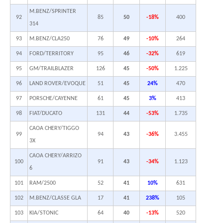
M.BENZ/SPRINTER
92
85
50
-18%
400
314
93
M.BENZ/CLA250
76
49
-10%
264
94
FORD/TERRITORY
95
46
-32%
619
95
GM/TRAILBLAZER
126
45
-50%
1.225
96
LAND ROVER/EVOQUE
51
45
24%
470
97
PORSCHE/CAYENNE
61
45
3%
413
98
FIAT/DUCATO
131
44
-53%
1.735
CAOA CHERY/TIGGO
99
94
43
-36%
3.455
3X
CAOA CHERY/ARRIZO
100
91
43
-34%
1.123
6
101
RAM/2500
52
41
10%
631
102
M.BENZ/CLASSE GLA
17
41
238%
105
103
KIA/STONIC
64
40
-13%
520