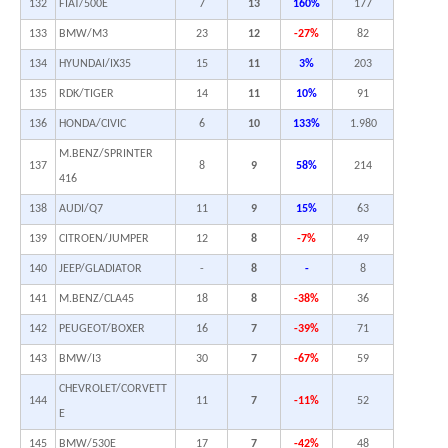
132
FIAT/500E
7
13
160%
177
133
BMW/M3
23
12
-27%
82
134
HYUNDAI/IX35
15
11
3%
203
135
RDK/TIGER
14
11
10%
91
136
HONDA/CIVIC
6
10
133%
1.980
M.BENZ/SPRINTER
137
8
9
58%
214
416
138
AUDI/Q7
11
9
15%
63
139
CITROEN/JUMPER
12
8
-7%
49
140
JEEP/GLADIATOR
-
8
-
8
141
M.BENZ/CLA45
18
8
-38%
36
142
PEUGEOT/BOXER
16
7
-39%
71
143
BMW/I3
30
7
-67%
59
CHEVROLET/CORVETT
144
11
7
-11%
52
E
145
BMW/530E
17
7
-42%
48