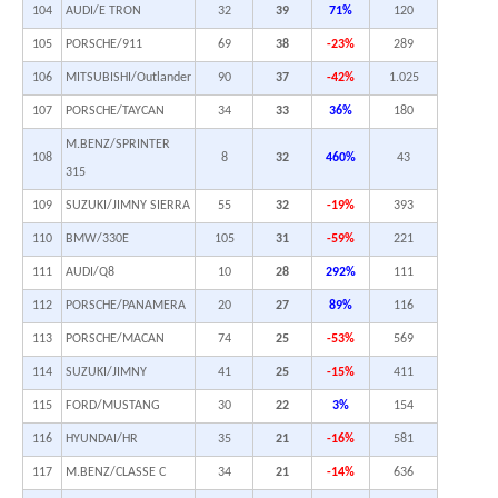
104
AUDI/E TRON
32
39
71%
120
105
PORSCHE/911
69
38
-23%
289
106
MITSUBISHI/Outlander
90
37
-42%
1.025
107
PORSCHE/TAYCAN
34
33
36%
180
M.BENZ/SPRINTER
108
8
32
460%
43
315
109
SUZUKI/JIMNY SIERRA
55
32
-19%
393
110
BMW/330E
105
31
-59%
221
111
AUDI/Q8
10
28
292%
111
112
PORSCHE/PANAMERA
20
27
89%
116
113
PORSCHE/MACAN
74
25
-53%
569
114
SUZUKI/JIMNY
41
25
-15%
411
115
FORD/MUSTANG
30
22
3%
154
116
HYUNDAI/HR
35
21
-16%
581
117
M.BENZ/CLASSE C
34
21
-14%
636