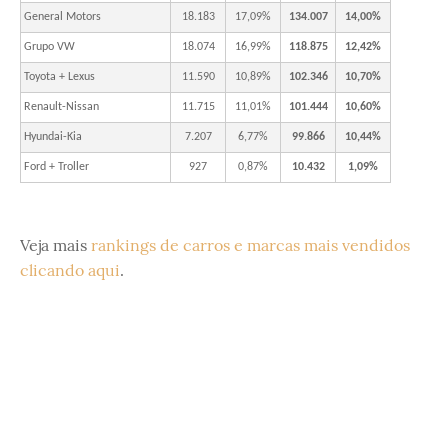
General Motors
18.183
17,09%
134.007
14,00%
Grupo VW
18.074
16,99%
118.875
12,42%
Toyota + Lexus
11.590
10,89%
102.346
10,70%
Renault-Nissan
11.715
11,01%
101.444
10,60%
Hyundai-Kia
7.207
6,77%
99.866
10,44%
Ford + Troller
927
0,87%
10.432
1,09%
Veja mais
rankings de carros e marcas mais vendidos
clicando aqui
.