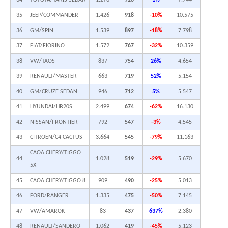
35
JEEP/COMMANDER
1.426
918
-10%
10.575
36
GM/SPIN
1.539
897
-18%
7.798
37
FIAT/FIORINO
1.572
767
-32%
10.359
38
VW/TAOS
837
754
26%
4.654
39
RENAULT/MASTER
663
719
52%
5.154
40
GM/CRUZE SEDAN
946
712
5%
5.547
41
HYUNDAI/HB20S
2.499
674
-62%
16.130
42
NISSAN/FRONTIER
792
547
-3%
4.545
43
CITROEN/C4 CACTUS
3.664
545
-79%
11.163
CAOA CHERY/TIGGO
44
1.028
519
-29%
5.670
5X
45
CAOA CHERY/TIGGO 8
909
490
-25%
5.013
46
FORD/RANGER
1.335
475
-50%
7.145
47
VW/AMAROK
83
437
637%
2.380
48
RENAULT/SANDERO
1.062
419
-45%
5.123