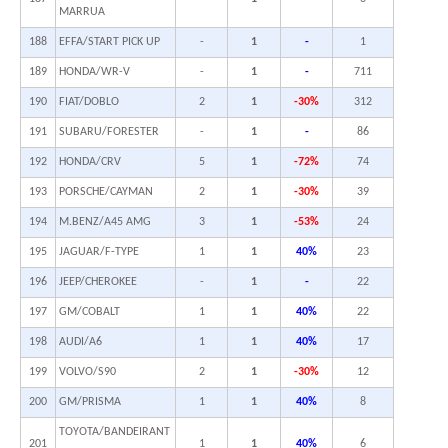
MARRUA
188
EFFA/START PICK UP
-
1
-
1
189
HONDA/WR-V
-
1
-
711
190
FIAT/DOBLO
2
1
-30%
312
191
SUBARU/FORESTER
-
1
-
86
192
HONDA/CRV
5
1
-72%
74
193
PORSCHE/CAYMAN
2
1
-30%
39
194
M.BENZ/A45 AMG
3
1
-53%
24
195
JAGUAR/F-TYPE
1
1
40%
23
196
JEEP/CHEROKEE
-
1
-
22
197
GM/COBALT
1
1
40%
22
198
AUDI/A6
1
1
40%
17
199
VOLVO/S90
2
1
-30%
12
200
GM/PRISMA
1
1
40%
8
TOYOTA/BANDEIRANT
201
1
1
40%
6