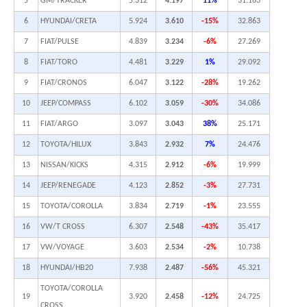
5
GM/TRACKER
5.312
4.197
11%
31.163
6
HYUNDAI/CRETA
5.924
3.610
-15%
32.863
7
FIAT/PULSE
4.839
3.234
-6%
27.269
8
FIAT/TORO
4.481
3.229
1%
29.092
9
FIAT/CRONOS
6.047
3.122
-28%
19.262
10
JEEP/COMPASS
6.102
3.059
-30%
34.086
11
FIAT/ARGO
3.097
3.043
38%
25.171
12
TOYOTA/HILUX
3.843
2.932
7%
24.476
13
NISSAN/KICKS
4.315
2.912
-6%
19.999
14
JEEP/RENEGADE
4.123
2.852
-3%
27.731
15
TOYOTA/COROLLA
3.834
2.719
-1%
23.555
16
VW/T CROSS
6.307
2.548
-43%
35.417
17
VW/VOYAGE
3.603
2.534
-2%
10.738
18
HYUNDAI/HB20
7.938
2.487
-56%
45.321
TOYOTA/COROLLA
19
3.920
2.458
-12%
24.725
CROSS