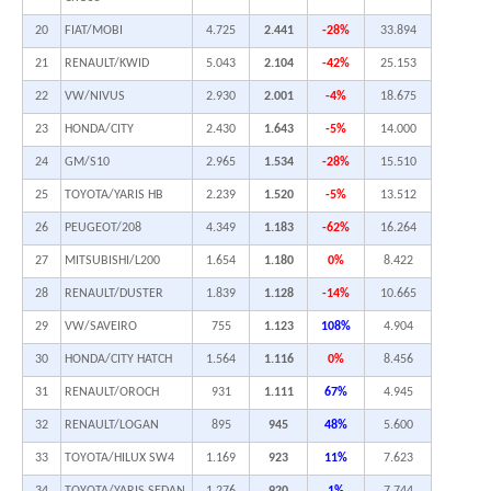
20
FIAT/MOBI
4.725
2.441
-28%
33.894
21
RENAULT/KWID
5.043
2.104
-42%
25.153
22
VW/NIVUS
2.930
2.001
-4%
18.675
23
HONDA/CITY
2.430
1.643
-5%
14.000
24
GM/S10
2.965
1.534
-28%
15.510
25
TOYOTA/YARIS HB
2.239
1.520
-5%
13.512
26
PEUGEOT/208
4.349
1.183
-62%
16.264
27
MITSUBISHI/L200
1.654
1.180
0%
8.422
28
RENAULT/DUSTER
1.839
1.128
-14%
10.665
29
VW/SAVEIRO
755
1.123
108%
4.904
30
HONDA/CITY HATCH
1.564
1.116
0%
8.456
31
RENAULT/OROCH
931
1.111
67%
4.945
32
RENAULT/LOGAN
895
945
48%
5.600
33
TOYOTA/HILUX SW4
1.169
923
11%
7.623
34
TOYOTA/YARIS SEDAN
1.276
920
1%
7.744