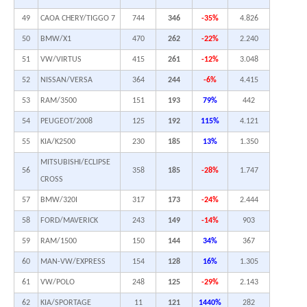
49
CAOA CHERY/TIGGO 7
744
346
-35%
4.826
50
BMW/X1
470
262
-22%
2.240
51
VW/VIRTUS
415
261
-12%
3.048
52
NISSAN/VERSA
364
244
-6%
4.415
53
RAM/3500
151
193
79%
442
54
PEUGEOT/2008
125
192
115%
4.121
55
KIA/K2500
230
185
13%
1.350
MITSUBISHI/ECLIPSE
56
358
185
-28%
1.747
CROSS
57
BMW/320I
317
173
-24%
2.444
58
FORD/MAVERICK
243
149
-14%
903
59
RAM/1500
150
144
34%
367
60
MAN-VW/EXPRESS
154
128
16%
1.305
61
VW/POLO
248
125
-29%
2.143
62
KIA/SPORTAGE
11
121
1440%
282