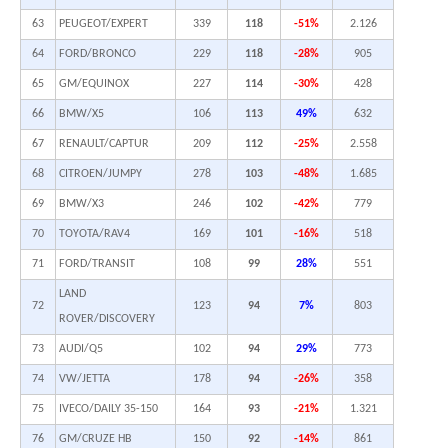
63
PEUGEOT/EXPERT
339
118
-51%
2.126
64
FORD/BRONCO
229
118
-28%
905
65
GM/EQUINOX
227
114
-30%
428
66
BMW/X5
106
113
49%
632
67
RENAULT/CAPTUR
209
112
-25%
2.558
68
CITROEN/JUMPY
278
103
-48%
1.685
69
BMW/X3
246
102
-42%
779
70
TOYOTA/RAV4
169
101
-16%
518
71
FORD/TRANSIT
108
99
28%
551
LAND
72
123
94
7%
803
ROVER/DISCOVERY
73
AUDI/Q5
102
94
29%
773
74
VW/JETTA
178
94
-26%
358
75
IVECO/DAILY 35-150
164
93
-21%
1.321
76
GM/CRUZE HB
150
92
-14%
861