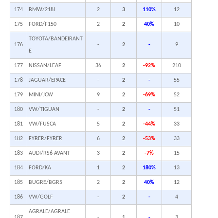
174
BMW/218I
2
3
110%
12
175
FORD/F150
2
2
40%
10
TOYOTA/BANDEIRANT
176
-
2
-
9
E
177
NISSAN/LEAF
36
2
-92%
210
178
JAGUAR/EPACE
-
2
-
55
179
MINI/JCW
9
2
-69%
52
180
VW/TIGUAN
-
2
-
51
181
VW/FUSCA
5
2
-44%
33
182
FYBER/FYBER
6
2
-53%
33
183
AUDI/RS6 AVANT
3
2
-7%
15
184
FORD/KA
1
2
180%
13
185
BUGRE/BGR5
2
2
40%
12
186
VW/GOLF
-
2
-
4
AGRALE/AGRALE
187
-
1
-
3