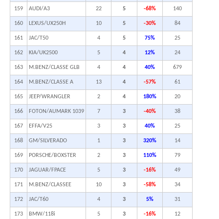
159
AUDI/A3
22
5
-68%
140
160
LEXUS/UX250H
10
5
-30%
84
161
JAC/T50
4
5
75%
25
162
KIA/UK2500
5
4
12%
24
163
M.BENZ/CLASSE GLB
4
4
40%
679
164
M.BENZ/CLASSE A
13
4
-57%
61
165
JEEP/WRANGLER
2
4
180%
20
166
FOTON/AUMARK 1039
7
3
-40%
38
167
EFFA/V25
3
3
40%
25
168
GM/SILVERADO
1
3
320%
14
169
PORSCHE/BOXSTER
2
3
110%
79
170
JAGUAR/FPACE
5
3
-16%
49
171
M.BENZ/CLASSEE
10
3
-58%
34
172
JAC/T60
4
3
5%
31
173
BMW/118i
5
3
-16%
12