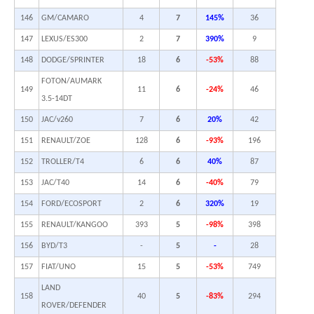
146
GM/CAMARO
4
7
145%
36
147
LEXUS/ES300
2
7
390%
9
148
DODGE/SPRINTER
18
6
-53%
88
FOTON/AUMARK
149
11
6
-24%
46
3.5-14DT
150
JAC/v260
7
6
20%
42
151
RENAULT/ZOE
128
6
-93%
196
152
TROLLER/T4
6
6
40%
87
153
JAC/T40
14
6
-40%
79
154
FORD/ECOSPORT
2
6
320%
19
155
RENAULT/KANGOO
393
5
-98%
398
156
BYD/T3
-
5
-
28
157
FIAT/UNO
15
5
-53%
749
LAND
158
40
5
-83%
294
ROVER/DEFENDER