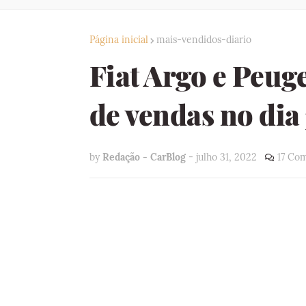
Página inicial
mais-vendidos-diario
Fiat Argo e Peug
de vendas no dia
by
Redação - CarBlog
-
julho 31, 2022
17 Com