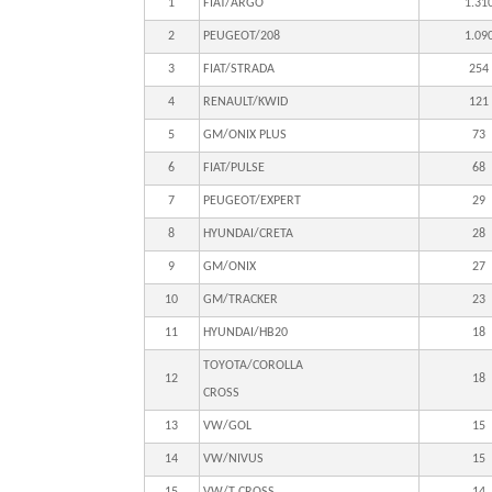
1
FIAT/ARGO
1.31
2
PEUGEOT/208
1.09
3
FIAT/STRADA
254
4
RENAULT/KWID
121
5
GM/ONIX PLUS
73
6
FIAT/PULSE
68
7
PEUGEOT/EXPERT
29
8
HYUNDAI/CRETA
28
9
GM/ONIX
27
10
GM/TRACKER
23
11
HYUNDAI/HB20
18
TOYOTA/COROLLA
12
18
CROSS
13
VW/GOL
15
14
VW/NIVUS
15
15
VW/T CROSS
14