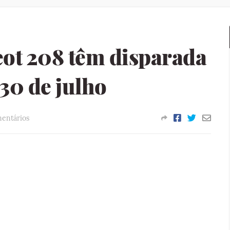
eot 208 têm disparada
 30 de julho
entários