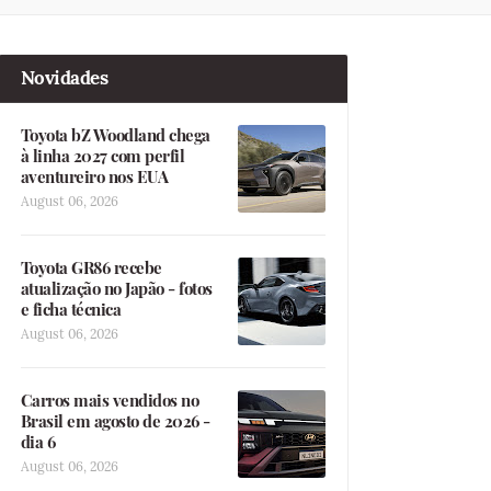
Novidades
Toyota bZ Woodland chega
à linha 2027 com perfil
aventureiro nos EUA
August 06, 2026
Toyota GR86 recebe
atualização no Japão - fotos
e ficha técnica
August 06, 2026
Carros mais vendidos no
Brasil em agosto de 2026 -
dia 6
August 06, 2026