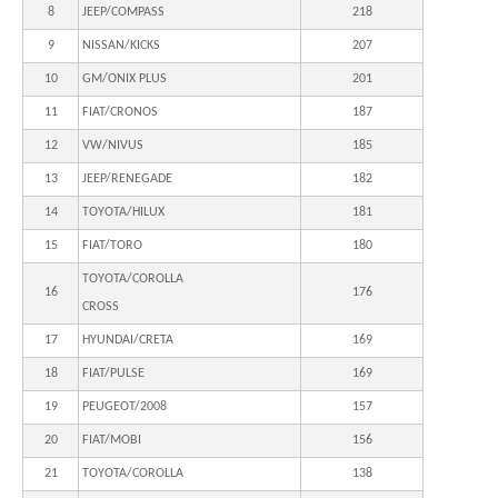
8
JEEP/COMPASS
218
9
NISSAN/KICKS
207
10
GM/ONIX PLUS
201
11
FIAT/CRONOS
187
12
VW/NIVUS
185
13
JEEP/RENEGADE
182
14
TOYOTA/HILUX
181
15
FIAT/TORO
180
TOYOTA/COROLLA
16
176
CROSS
17
HYUNDAI/CRETA
169
18
FIAT/PULSE
169
19
PEUGEOT/2008
157
20
FIAT/MOBI
156
21
TOYOTA/COROLLA
138