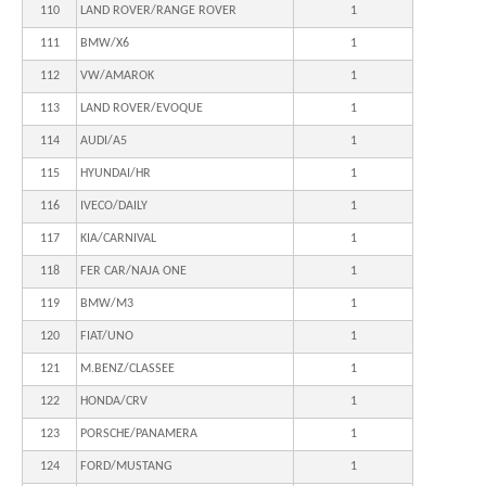
110
LAND ROVER/RANGE ROVER
1
111
BMW/X6
1
112
VW/AMAROK
1
113
LAND ROVER/EVOQUE
1
114
AUDI/A5
1
115
HYUNDAI/HR
1
116
IVECO/DAILY
1
117
KIA/CARNIVAL
1
118
FER CAR/NAJA ONE
1
119
BMW/M3
1
120
FIAT/UNO
1
121
M.BENZ/CLASSEE
1
122
HONDA/CRV
1
123
PORSCHE/PANAMERA
1
124
FORD/MUSTANG
1