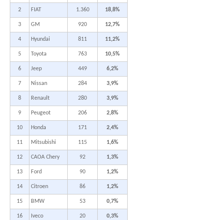
2
FIAT
1.360
18,8%
3
GM
920
12,7%
4
Hyundai
811
11,2%
5
Toyota
763
10,5%
6
Jeep
449
6,2%
7
Nissan
284
3,9%
8
Renault
280
3,9%
9
Peugeot
206
2,8%
10
Honda
171
2,4%
11
Mitsubishi
115
1,6%
12
CAOA Chery
92
1,3%
13
Ford
90
1,2%
14
Citroen
86
1,2%
15
BMW
53
0,7%
16
Iveco
20
0,3%