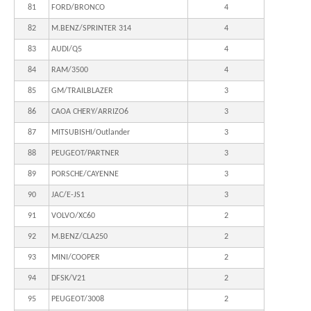
81
FORD/BRONCO
4
82
M.BENZ/SPRINTER 314
4
83
AUDI/Q5
4
84
RAM/3500
4
85
GM/TRAILBLAZER
3
86
CAOA CHERY/ARRIZO6
3
87
MITSUBISHI/Outlander
3
88
PEUGEOT/PARTNER
3
89
PORSCHE/CAYENNE
3
90
JAC/E-JS1
3
91
VOLVO/XC60
2
92
M.BENZ/CLA250
2
93
MINI/COOPER
2
94
DFSK/V21
2
95
PEUGEOT/3008
2