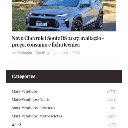
Novo Chevrolet Sonic RS 2027: avaliação -
preço, consumo e ficha técnica
by
Redação - CarBlog
-
agosto 01, 2026
Categories
Mais-Vendidos
(3771)
Mais-Vendidos-Diario
(634)
Mais-Vendidos-Eletricos
(80)
Mais-Vendidos-Motocicletas
(1417)
ΔP>0
(337)