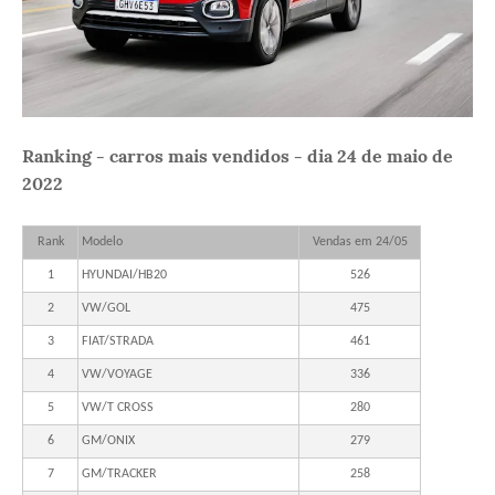
Ranking - carros mais vendidos - dia 24 de maio de
2022
Rank
Modelo
Vendas em 24/05
1
HYUNDAI/HB20
526
2
VW/GOL
475
3
FIAT/STRADA
461
4
VW/VOYAGE
336
5
VW/T CROSS
280
6
GM/ONIX
279
7
GM/TRACKER
258