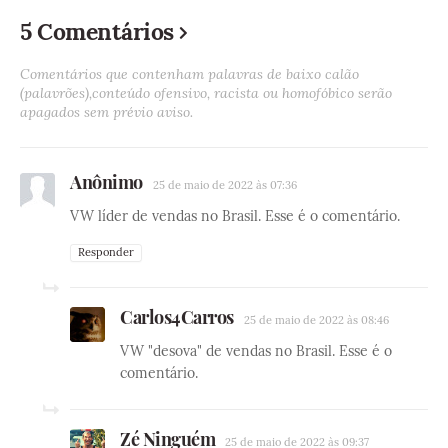
5 Comentários
Comentários que contenham palavras de baixo calão
(palavrões),conteúdo ofensivo, racista ou homofóbico serão
apagados sem prévio aviso.
Anônimo
25 de maio de 2022 às 07:36
VW líder de vendas no Brasil. Esse é o comentário.
Responder
Carlos4Carros
25 de maio de 2022 às 08:46
VW "desova" de vendas no Brasil. Esse é o
comentário.
Zé Ninguém
25 de maio de 2022 às 09:37