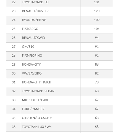
22
TOYOTA/YARIS HB
131
23
RENAULT/DUSTER
120
24
HYUNDAI/HB20S
109
25
FIAT/ARGO
104
26
RENAULT/KWID
94
27
GM/S10
91
28
FIAT/FIORINO
91
29
HONDA/CITY
88
30
VW/SAVEIRO
82
31
HONDA/CITY HATCH
78
32
TOYOTA/YARIS SEDAN
68
33
MITSUBISHI/L200
67
34
FORD/RANGER
67
35
CITROEN/C4 CACTUS
63
36
TOYOTA/HILUX SW4
58