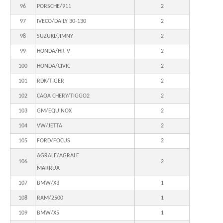
96
PORSCHE/911
2
97
IVECO/DAILY 30-130
2
98
SUZUKI/JIMNY
2
99
HONDA/HR-V
2
100
HONDA/CIVIC
2
101
RDK/TIGER
2
102
CAOA CHERY/TIGGO2
2
103
GM/EQUINOX
2
104
VW/JETTA
2
105
FORD/FOCUS
2
AGRALE/AGRALE
106
2
MARRUA
107
BMW/X3
1
108
RAM/2500
1
109
BMW/X5
1