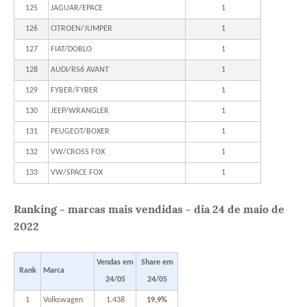
125
JAGUAR/EPACE
1
126
CITROEN/JUMPER
1
127
FIAT/DOBLO
1
128
AUDI/RS6 AVANT
1
129
FYBER/FYBER
1
130
JEEP/WRANGLER
1
131
PEUGEOT/BOXER
1
132
VW/CROSS FOX
1
133
VW/SPACE FOX
1
Ranking - marcas mais vendidas - dia 24 de maio de
2022
Vendas em
Share em
Rank
Marca
24/05
24/05
1
Volkswagen
1.438
19,9%