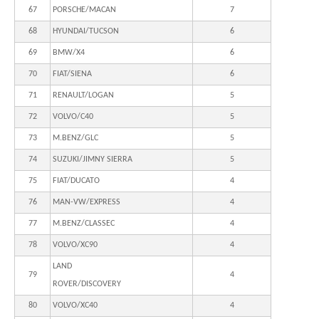
67
PORSCHE/MACAN
7
68
HYUNDAI/TUCSON
6
69
BMW/X4
6
70
FIAT/SIENA
6
71
RENAULT/LOGAN
5
72
VOLVO/C40
5
73
M.BENZ/GLC
5
74
SUZUKI/JIMNY SIERRA
5
75
FIAT/DUCATO
4
76
MAN-VW/EXPRESS
4
77
M.BENZ/CLASSEC
4
78
VOLVO/XC90
4
LAND
79
4
ROVER/DISCOVERY
80
VOLVO/XC40
4