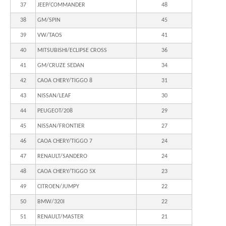
37
JEEP/COMMANDER
48
38
GM/SPIN
45
39
VW/TAOS
41
40
MITSUBISHI/ECLIPSE CROSS
36
41
GM/CRUZE SEDAN
34
42
CAOA CHERY/TIGGO 8
31
43
NISSAN/LEAF
30
44
PEUGEOT/208
29
45
NISSAN/FRONTIER
27
46
CAOA CHERY/TIGGO 7
24
47
RENAULT/SANDERO
24
48
CAOA CHERY/TIGGO 5X
23
49
CITROEN/JUMPY
22
50
BMW/320I
22
51
RENAULT/MASTER
21