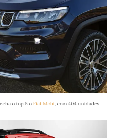
echa o top 5 o
Fiat Mobi
, com 404 unidades