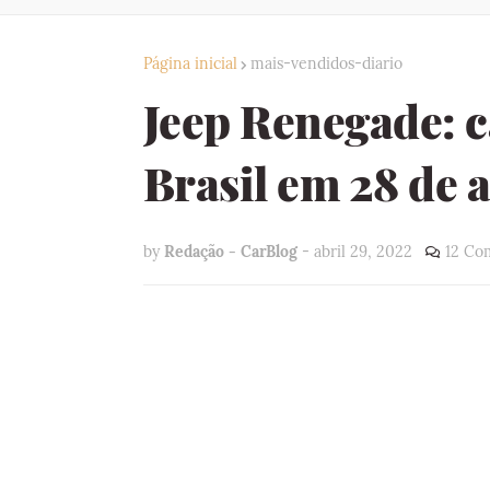
Página inicial
mais-vendidos-diario
Jeep Renegade: c
Brasil em 28 de 
by
Redação - CarBlog
-
abril 29, 2022
12 Co