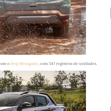
 com o
Jeep Renagade
, com 547 registros de unidades.