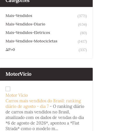
Categories
Mais-Vendidos
(3771)
Mais-Vendidos-Diario
(634)
Mais-Vendidos-Eletricos
(80)
Mais-Vendidos-Motocicletas
(1417)
ΔP>0
(337)
MotorVicio
Motor Vício
Carros mais vendidos do Brasil: ranking
diário de agosto - dia 7
-
O ranking diário
de carros mais vendidos no Brasil,
atualizado com os dados de vendas do dia
*6 de agosto de 2026*, apontou a *Fiat
Strada* como o modelo m...