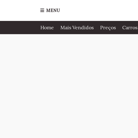
MENU
Home
Mais Vendidos
Preços
Carros