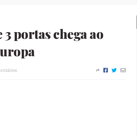
e 3 portas chega ao
Europa
entários