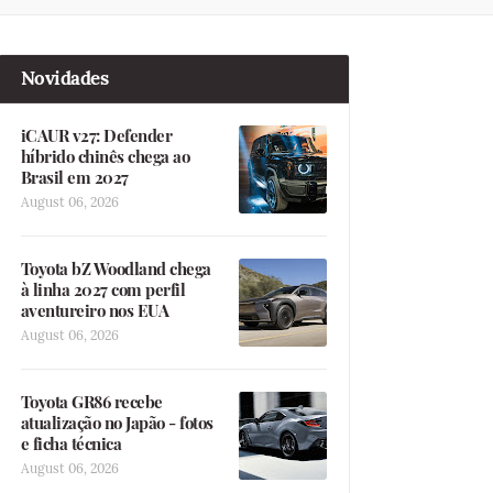
Novidades
iCAUR v27: Defender
híbrido chinês chega ao
Brasil em 2027
August 06, 2026
Toyota bZ Woodland chega
à linha 2027 com perfil
aventureiro nos EUA
August 06, 2026
Toyota GR86 recebe
atualização no Japão - fotos
e ficha técnica
August 06, 2026