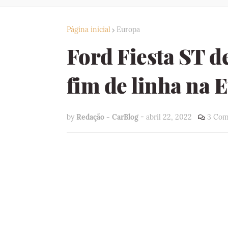
Página inicial
Europa
Ford Fiesta ST d
fim de linha na 
by
Redação - CarBlog
-
abril 22, 2022
3 Com