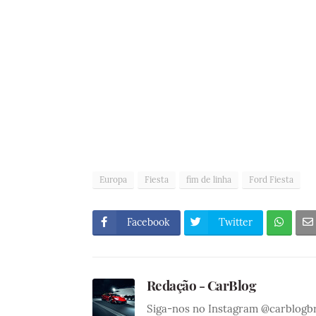
Europa
Fiesta
fim de linha
Ford Fiesta
Facebook
Twitter
Redação - CarBlog
Siga-nos no Instagram @carblogb