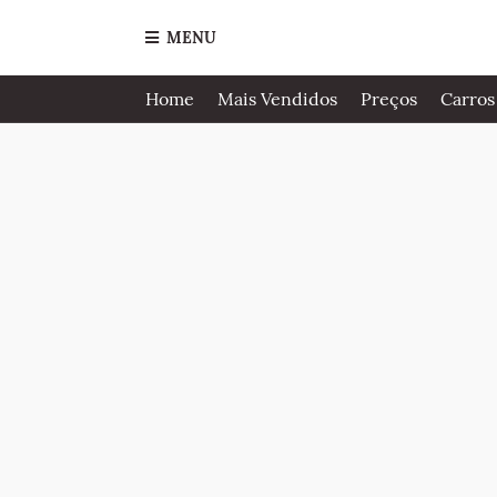
MENU
Home
Mais Vendidos
Preços
Carros