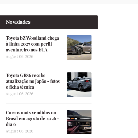
Novidades
Toyota bZ Woodland chega
à linha 2027 com perfil
aventureiro nos EUA
August 06, 2026
Toyota GR86 recebe
atualização no Japão - fotos
e ficha técnica
August 06, 2026
Carros mais vendidos no
Brasil em agosto de 2026 -
dia 6
August 06, 2026