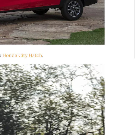
o
Honda City Hatch
.