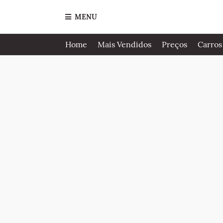
MENU
Home
Mais Vendidos
Preços
Carros