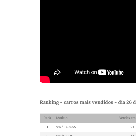
Ranking - carros mais vendidos - dia 26 
Rank
Modelo
Vendas em
1
VW/T CROSS
21