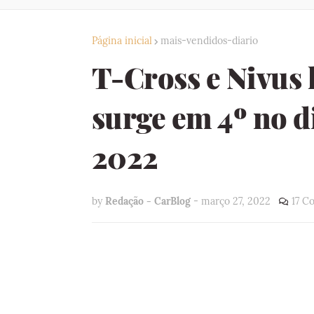
Página inicial
mais-vendidos-diario
T-Cross e Nivus 
surge em 4º no d
2022
by
Redação - CarBlog
-
março 27, 2022
17 C