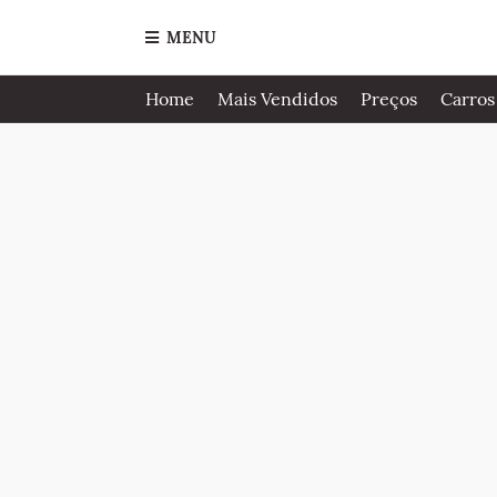
MENU
Home
Mais Vendidos
Preços
Carros