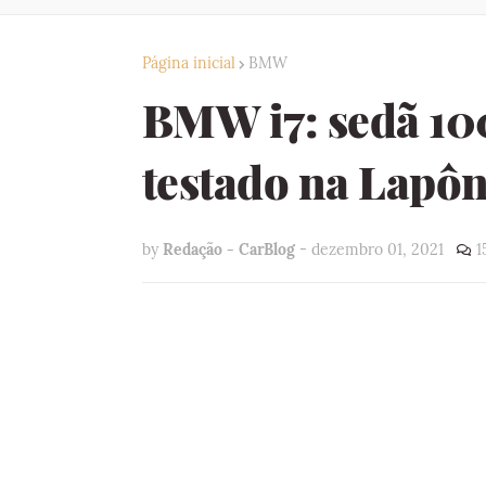
Página inicial
BMW
BMW i7: sedã 100
testado na Lapôni
by
Redação - CarBlog
-
dezembro 01, 2021
1