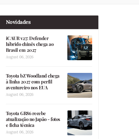
Novidades
iCAUR v27: Defender
híbrido chinês chega ao
Brasil em 2027
August 06, 2026
Toyota bZ Woodland chega
à linha 2027 com perfil
aventureiro nos EUA
August 06, 2026
Toyota GR86 recebe
atualização no Japão - fotos
e ficha técnica
August 06, 2026