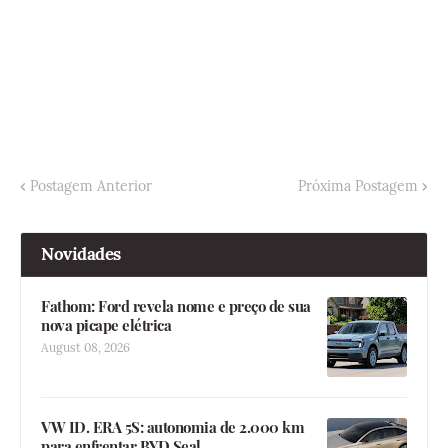
Postagem Anterior
Próxima Postagem
Novidades
Fathom: Ford revela nome e preço de sua
nova picape elétrica
August 08, 2026
VW ID. ERA 5S: autonomia de 2.000 km
para enfrentar BYD Seal