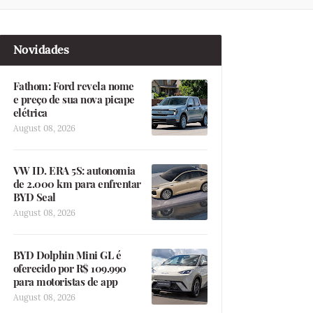
Novidades
Fathom: Ford revela nome
e preço de sua nova picape
elétrica
August 08, 2026
VW ID. ERA 5S: autonomia
de 2.000 km para enfrentar
BYD Seal
August 08, 2026
BYD Dolphin Mini GL é
oferecido por R$ 109.990
para motoristas de app
August 08, 2026