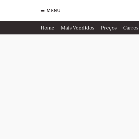
MENU
Home
Mais Vendidos
Preços
Carros