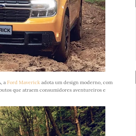
, a
Ford Maverick
adota um design moderno, com
butos que atraem consumidores aventureiros e