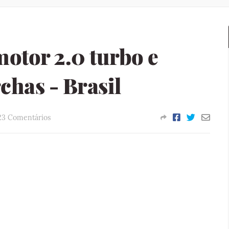
otor 2.0 turbo e
has - Brasil
23 Comentários