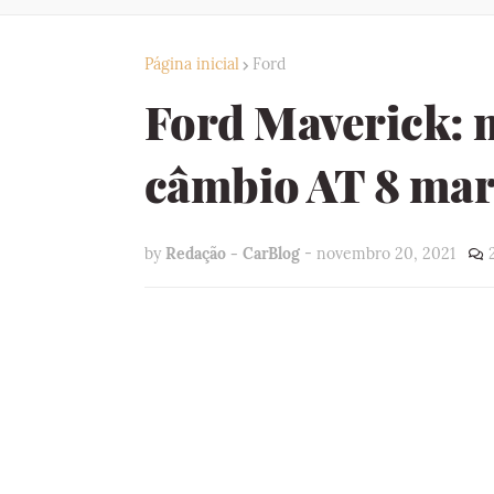
Página inicial
Ford
Ford Maverick: m
câmbio AT 8 marc
by
Redação - CarBlog
-
novembro 20, 2021