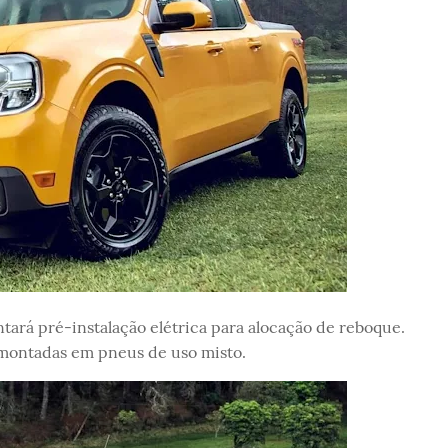
contará pré-instalação elétrica para alocação de reboque.
, montadas em pneus de uso misto.