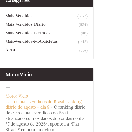
Categories
Mais-Vendidos
(3773)
Mais-Vendidos-Diario
(634)
Mais-Vendidos-Eletricos
(80)
Mais-Vendidos-Motocicletas
(1418)
ΔP>0
(337)
MotorVicio
Motor Vício
Carros mais vendidos do Brasil: ranking
diário de agosto - dia 8
-
O ranking diário
de carros mais vendidos no Brasil,
atualizado com os dados de vendas do dia
*7 de agosto de 2026*, apontou a *Fiat
Strada* como o modelo m...