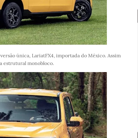
 versão única, LariatFX4, importada do México. Assim
a estrutural monobloco.