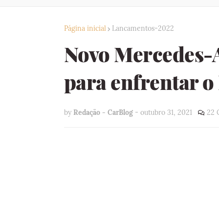
Página inicial
Lancamentos-2022
Novo Mercedes-
para enfrentar o
by
Redação - CarBlog
-
outubro 31, 2021
22 