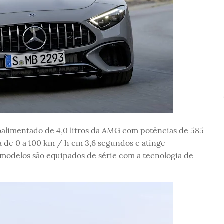
oalimentado de 4,0 litros da AMG com potências de 585
a de 0 a 100 km / h em 3,6 segundos e atinge
modelos são equipados de série com a tecnologia de