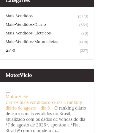
Categories
Mais-Vendidos
(3773)
Mais-Vendidos-Diario
(634)
Mais-Vendidos-Eletricos
(80)
Mais-Vendidos-Motocicletas
(1418)
ΔP>0
(337)
MotorVicio
Motor Vício
Carros mais vendidos do Brasil: ranking
diário de agosto - dia 8
-
O ranking diário
de carros mais vendidos no Brasil,
atualizado com os dados de vendas do dia
*7 de agosto de 2026*, apontou a *Fiat
Strada* como o modelo m...