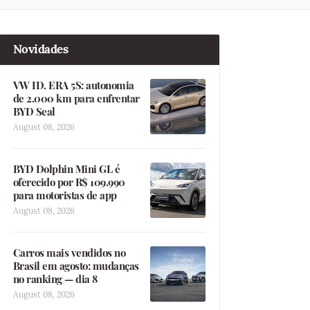
Novidades
VW ID. ERA 5S: autonomia
de 2.000 km para enfrentar
BYD Seal
August 08, 2026
BYD Dolphin Mini GL é
oferecido por R$ 109.990
para motoristas de app
August 08, 2026
Carros mais vendidos no
Brasil em agosto: mudanças
no ranking — dia 8
August 08, 2026