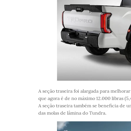
A seção traseira foi alargada para melhora
que agora é de no máximo 12.000 libras (5,4 
A seção traseira também se beneficia de u
das molas de lâmina do Tundra.