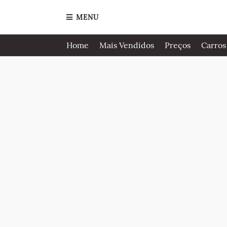
MENU
Home
Mais Vendidos
Preços
Carros