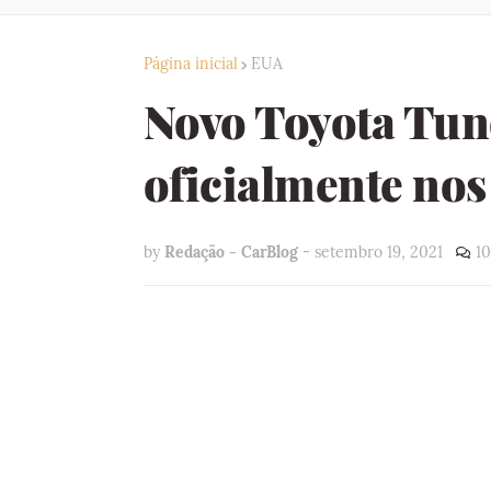
Página inicial
EUA
Novo Toyota Tun
oficialmente nos 
by
Redação - CarBlog
-
setembro 19, 2021
1