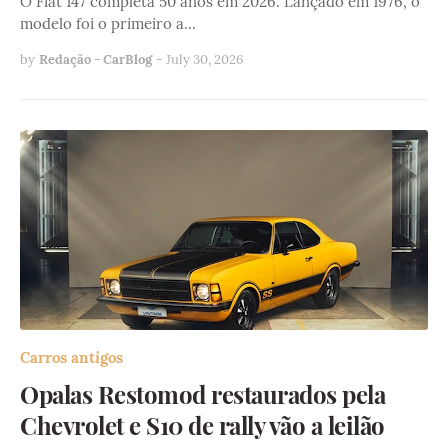
O Fiat 147 completa 50 anos em 2026. Lançado em 1976, o
modelo foi o primeiro a…
by
Redação - CarBlog
-
July 30, 2026
Carros antigos
Opalas Restomod restaurados pela
Chevrolet e S10 de rally vão a leilão