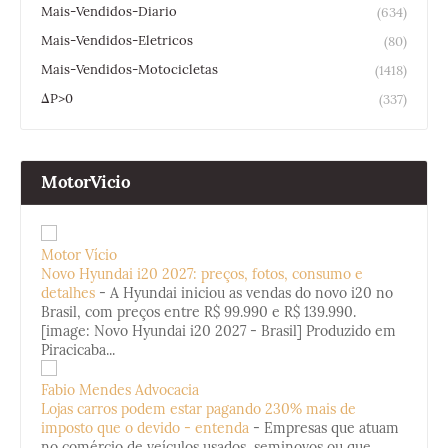
Mais-Vendidos-Diario
(634)
Mais-Vendidos-Eletricos
(80)
Mais-Vendidos-Motocicletas
(1418)
ΔP>0
(337)
MotorVicio
Motor Vício
Novo Hyundai i20 2027: preços, fotos, consumo e
detalhes
-
A Hyundai iniciou as vendas do novo i20 no
Brasil, com preços entre R$ 99.990 e R$ 139.990.
[image: Novo Hyundai i20 2027 - Brasil] Produzido em
Piracicaba...
Fabio Mendes Advocacia
Lojas carros podem estar pagando 230% mais de
imposto que o devido - entenda
-
Empresas que atuam
no comércio de veículos usados, seminovos ou que