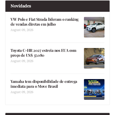
Novidades
VW Polo e Fiat Strada lideram o ranking
de vendas diretas em julho
August 09, 2026
Toyota C-HR 2027 estreia nos EUA com
preço de US$ 37.080
August 09, 2026
Yamaha tem disponibilidade de entrega
imediata para o Move Brasil
August 09, 2026