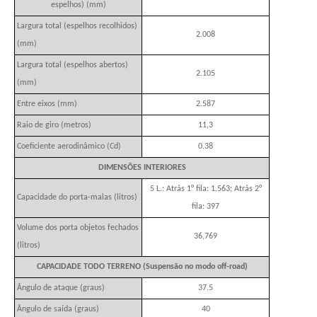
espelhos) (mm)
Largura total (espelhos recolhidos)
2.008
(mm)
Largura total (espelhos abertos)
2.105
(mm)
Entre eixos (mm)
2.587
Raio de giro (metros)
11,3
Coeficiente aerodinâmico (Cd)
0.38
DIMENSÕES INTERIORES
5 L.: Atrás 1° fila: 1.563; Atrás 2°
Capacidade do porta-malas (litros)
fila: 397
Volume dos porta objetos fechados
36,769
(litros)
CAPACIDADE TODO TERRENO (Suspensão no modo off-road)
Ângulo de ataque (graus)
37.5
Ângulo de saída (graus)
40