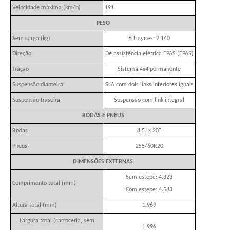
Velocidade máxima (km/h)
191
PESO
Sem carga (kg)
5 Lugares: 2.140
Direção
De assistência elétrica EPAS (EPAS)
Tração
Sistema 4x4 permanente
Suspensão dianteira
SLA com dois links inferiores iguais
Suspensão traseira
Suspensão com link integral
RODAS E PNEUS
Rodas
8.5J x 20"
Pneus
255/60R20
DIMENSÕES EXTERNAS
Sem estepe: 4.323
Comprimento total (mm)
Com estepe: 4.583
Altura total (mm)
1.969
Largura total (carroceria, sem
1.996