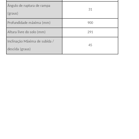
Ângulo de ruptura de rampa
31
(graus)
Profundidade máxima (mm)
900
Altura livre do solo (mm)
291
Inclinação Máxima de subida /
45
descida (graus)