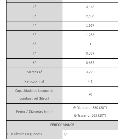
2ª
3,143
3ª
2,106
4ª
1,667
5ª
1,285
6ª
1
7ª
0,839
8ª
0,667
Marcha ré
3,295
Relação final
4,1
Capacidade do tanque de
90
combustível (litros)
Ø Dianteira: 380 (20’’)
Freios / Diâmetro (mm)
Ø Traseira: 365 (20’’)
PERFORMANCE
0-100km/h (segundos)
7,1