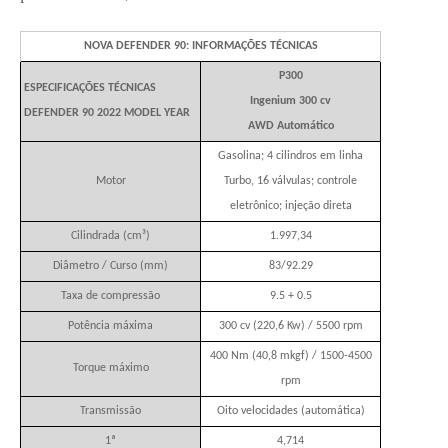
NOVA DEFENDER 90: INFORMAÇÕES TÉCNICAS
P300
ESPECIFICAÇÕES TÉCNICAS
Ingenium 300 cv
DEFENDER 90 2022 MODEL YEAR
AWD Automático
Gasolina; 4 cilindros em linha
Motor
Turbo, 16 válvulas; controle
eletrônico; injeção direta
Cilindrada (cm³)
1.997,34
Diâmetro / Curso (mm)
83/92.29
Taxa de compressão
9.5 + 0.5
Potência máxima
300 cv (220,6 Kw) / 5500 rpm
400 Nm (40,8 mkgf) / 1500-4500
Torque máximo
rpm
Transmissão
Oito velocidades (automática)
1ª
4,714