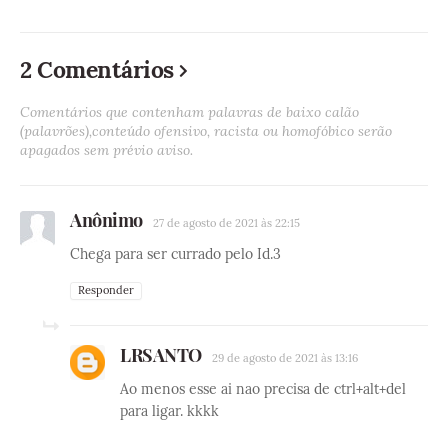
2 Comentários
Comentários que contenham palavras de baixo calão
(palavrões),conteúdo ofensivo, racista ou homofóbico serão
apagados sem prévio aviso.
Anônimo
27 de agosto de 2021 às 22:15
Chega para ser currado pelo Id.3
Responder
LRSANTO
29 de agosto de 2021 às 13:16
Ao menos esse ai nao precisa de ctrl+alt+del
para ligar. kkkk