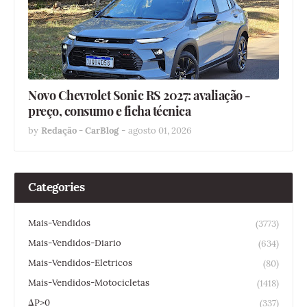
Novo Chevrolet Sonic RS 2027: avaliação -
preço, consumo e ficha técnica
by
Redação - CarBlog
-
agosto 01, 2026
Categories
Mais-Vendidos
(3773)
Mais-Vendidos-Diario
(634)
Mais-Vendidos-Eletricos
(80)
Mais-Vendidos-Motocicletas
(1418)
ΔP>0
(337)