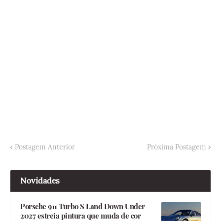
Postagem Anterior
Próxima Postagem
Novidades
Porsche 911 Turbo S Land Down Under
2027 estreia pintura que muda de cor