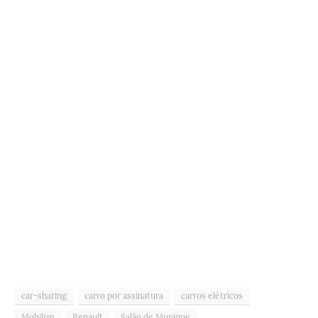
car-sharing
carro por assinatura
carros elétricos
Mobilize
Renault
Salão de Munique