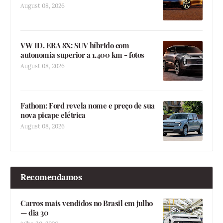
August 08, 2026
VW ID. ERA 8X: SUV híbrido com
autonomia superior a 1.400 km - fotos
August 08, 2026
Fathom: Ford revela nome e preço de sua
nova picape elétrica
August 08, 2026
Recomendamos
Carros mais vendidos no Brasil em julho
— dia 30