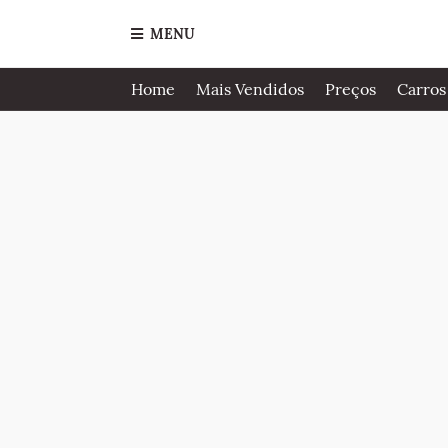
MENU
Home
Mais Vendidos
Preços
Carros