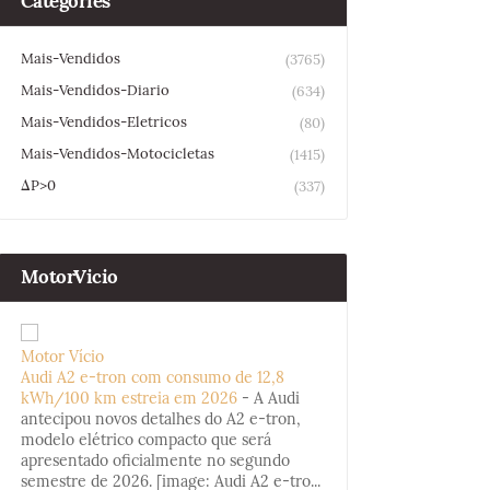
Categories
Mais-Vendidos
(3765)
Mais-Vendidos-Diario
(634)
Mais-Vendidos-Eletricos
(80)
Mais-Vendidos-Motocicletas
(1415)
ΔP>0
(337)
MotorVicio
Motor Vício
Audi A2 e-tron com consumo de 12,8
kWh/100 km estreia em 2026
-
A Audi
antecipou novos detalhes do A2 e-tron,
modelo elétrico compacto que será
apresentado oficialmente no segundo
semestre de 2026. [image: Audi A2 e-tro...