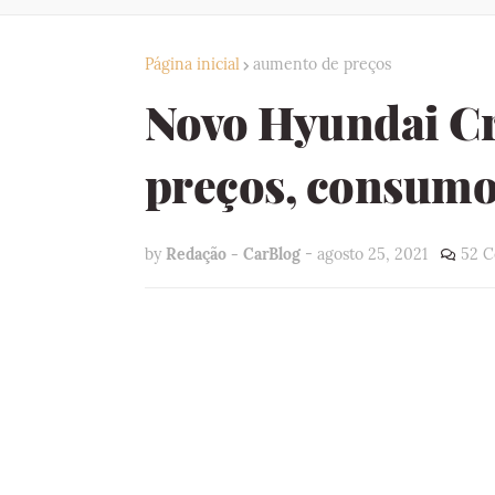
Página inicial
aumento de preços
Novo Hyundai Cre
preços, consumo 
by
Redação - CarBlog
-
agosto 25, 2021
52 C