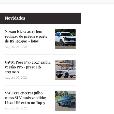
Novidades
Nissan Kicks 2027 tem
redução de preços e parte
de R$ 159.990 - fotos
August 06, 2026
GWM Poer P30 2027 ganha
versão Pro - preço R$
205.000
August 05, 2026
VW Tera encerra julho
como SUV mais vendido;
Haval H6 entra no Top 5
August 05, 2026