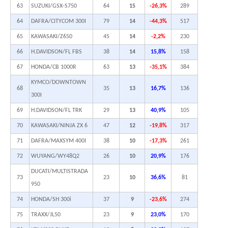
63
SUZUKI/GSX-S750
64
15
-26,3%
289
64
DAFRA/CITYCOM 300I
79
14
-44,3%
517
65
KAWASAKI/Z650
45
14
-2,2%
230
66
H.DAVIDSON/FL FBS
38
14
15,8%
158
67
HONDA/CB 1000R
63
13
-35,1%
384
KYMCO/DOWNTOWN
68
35
13
16,7%
136
300I
69
H.DAVIDSON/FL TRK
29
13
40,9%
105
70
KAWASAKI/NINJA ZX 6
47
12
-19,8%
317
71
DAFRA/MAXSYM 400I
38
10
-17,3%
261
72
WUYANG/WY48Q2
26
10
20,9%
176
DUCATI/MULTISTRADA
73
23
10
36,6%
81
950
74
HONDA/SH 300i
37
9
-23,6%
274
75
TRAXX/JL50
23
9
23,0%
170