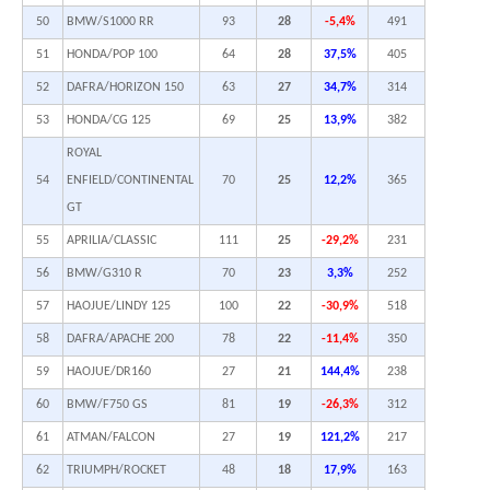
50
BMW/S1000 RR
93
28
-5,4%
491
51
HONDA/POP 100
64
28
37,5%
405
52
DAFRA/HORIZON 150
63
27
34,7%
314
53
HONDA/CG 125
69
25
13,9%
382
ROYAL
54
ENFIELD/CONTINENTAL
70
25
12,2%
365
GT
55
APRILIA/CLASSIC
111
25
-29,2%
231
56
BMW/G310 R
70
23
3,3%
252
57
HAOJUE/LINDY 125
100
22
-30,9%
518
58
DAFRA/APACHE 200
78
22
-11,4%
350
59
HAOJUE/DR160
27
21
144,4%
238
60
BMW/F750 GS
81
19
-26,3%
312
61
ATMAN/FALCON
27
19
121,2%
217
62
TRIUMPH/ROCKET
48
18
17,9%
163