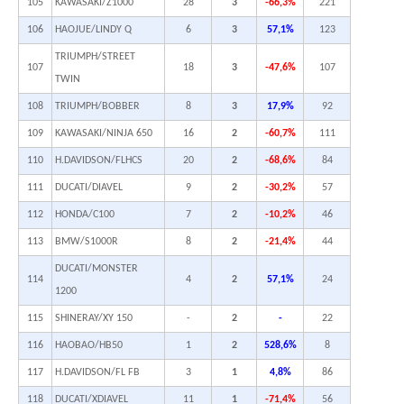
105
KAWASAKI/Z1000
28
3
-66,3%
221
106
HAOJUE/LINDY Q
6
3
57,1%
123
TRIUMPH/STREET
107
18
3
-47,6%
107
TWIN
108
TRIUMPH/BOBBER
8
3
17,9%
92
109
KAWASAKI/NINJA 650
16
2
-60,7%
111
110
H.DAVIDSON/FLHCS
20
2
-68,6%
84
111
DUCATI/DIAVEL
9
2
-30,2%
57
112
HONDA/C100
7
2
-10,2%
46
113
BMW/S1000R
8
2
-21,4%
44
DUCATI/MONSTER
114
4
2
57,1%
24
1200
115
SHINERAY/XY 150
-
2
-
22
116
HAOBAO/HB50
1
2
528,6%
8
117
H.DAVIDSON/FL FB
3
1
4,8%
86
118
DUCATI/XDIAVEL
11
1
-71,4%
56