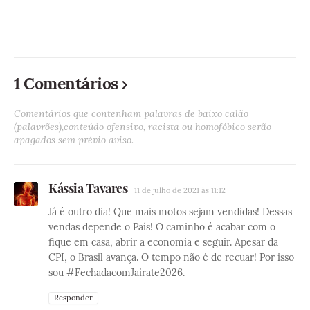
1 Comentários
Comentários que contenham palavras de baixo calão
(palavrões),conteúdo ofensivo, racista ou homofóbico serão
apagados sem prévio aviso.
Kássia Tavares
11 de julho de 2021 às 11:12
Já é outro dia! Que mais motos sejam vendidas! Dessas
vendas depende o País! O caminho é acabar com o
fique em casa, abrir a economia e seguir. Apesar da
CPI, o Brasil avança. O tempo não é de recuar! Por isso
sou #FechadacomJairate2026.
Responder