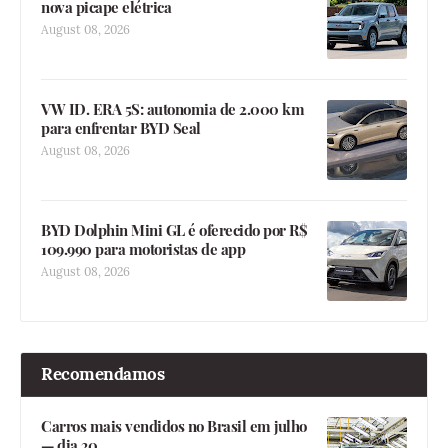
nova picape elétrica
August 08, 2026
VW ID. ERA 5S: autonomia de 2.000 km
para enfrentar BYD Seal
August 08, 2026
BYD Dolphin Mini GL é oferecido por R$
109.990 para motoristas de app
August 08, 2026
Recomendamos
Carros mais vendidos no Brasil em julho
— dia 30