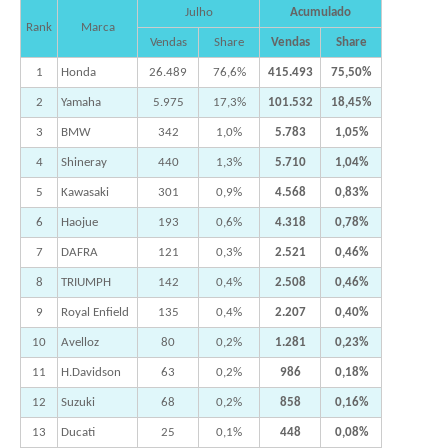
Julho
Acumulado
Rank
Marca
Vendas
Share
Vendas
Share
1
Honda
26.489
76,6%
415.493
75,50%
2
Yamaha
5.975
17,3%
101.532
18,45%
3
BMW
342
1,0%
5.783
1,05%
4
Shineray
440
1,3%
5.710
1,04%
5
Kawasaki
301
0,9%
4.568
0,83%
6
Haojue
193
0,6%
4.318
0,78%
7
DAFRA
121
0,3%
2.521
0,46%
8
TRIUMPH
142
0,4%
2.508
0,46%
9
Royal Enfield
135
0,4%
2.207
0,40%
10
Avelloz
80
0,2%
1.281
0,23%
11
H.Davidson
63
0,2%
986
0,18%
12
Suzuki
68
0,2%
858
0,16%
13
Ducati
25
0,1%
448
0,08%