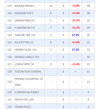
119
BRAVAX/BX50CC
12
1
-73,8%
38
120
KASINSKI/SOFT
6
1
-47,6%
36
121
HONDA/NXR125
5
1
-37,1%
32
122
H.DAVIDSON/FLT
7
1
-55,1%
30
123
JIANSHE/JBR 125
2
1
57,1%
26
124
RIGUET/TRC 01
6
1
-47,6%
25
125
HONDA/LEAD 110
2
1
57,1%
19
126
HONDA/CARGO 150
-
1
-
16
127
JONNY/HYPE 50
4
1
-21,4%
15
128
SUZUKI/GSX S1000FA
-
1
-
15
HONDA/GOLDWING GL
129
-
1
-
11
1800
130
H.DAVIDSON/FXDRS
-
1
-
9
131
DAFRA/ZIG 100
-
1
-
6
132
TRAXX/JH125
-
1
-
4