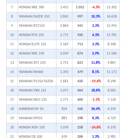
7
HONDA/XRE 300
3.455
1.052
-4,3%
13.302
8
YAMAHA/FAZER 250
2.842
997
10,3%
16.618
9
YAMAHA/XTZ150
2.864
941
3,3%
15.995
10
HONDA/PCX 150
2.771
920
4,3%
13.781
11
HONDA/ELITE 125
2.169
713
3,3%
8.348
12
HONDA/XRE 190
2.059
674
2,9%
11.560
13
YAMAHA/XTZ 250
1.751
623
11,8%
9.867
14
YAMAHA/NMAX
1.392
479
8,1%
11.172
15
YAMAHA/YS150 FAZER
1.661
426
-19,4%
8.296
16
YAMAHA/YBR 125
1.071
404
18,6%
6.005
17
YAMAHA/NEO 125
1.271
400
-1,1%
7.126
18
SHINERAY/XY 50
834
346
30,4%
4.339
19
YAMAHA/MT03
881
298
6,3%
4.729
20
HONDA/ADV 150
1.076
258
-24,6%
6.370
21
HONDA/CB 500
639
206
1,3%
2.981