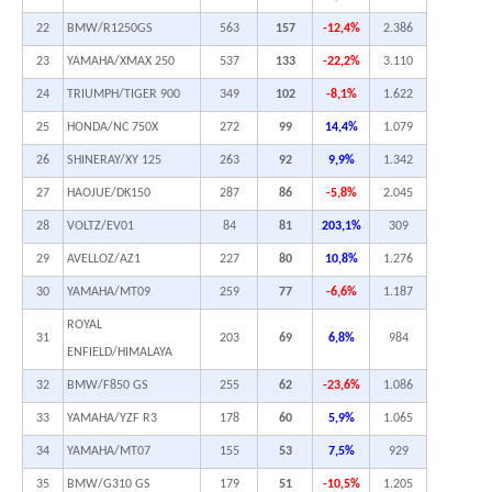
22
BMW/R1250GS
563
157
-12,4%
2.386
23
YAMAHA/XMAX 250
537
133
-22,2%
3.110
24
TRIUMPH/TIGER 900
349
102
-8,1%
1.622
25
HONDA/NC 750X
272
99
14,4%
1.079
26
SHINERAY/XY 125
263
92
9,9%
1.342
27
HAOJUE/DK150
287
86
-5,8%
2.045
28
VOLTZ/EV01
84
81
203,1%
309
29
AVELLOZ/AZ1
227
80
10,8%
1.276
30
YAMAHA/MT09
259
77
-6,6%
1.187
ROYAL
31
203
69
6,8%
984
ENFIELD/HIMALAYA
32
BMW/F850 GS
255
62
-23,6%
1.086
33
YAMAHA/YZF R3
178
60
5,9%
1.065
34
YAMAHA/MT07
155
53
7,5%
929
35
BMW/G310 GS
179
51
-10,5%
1.205