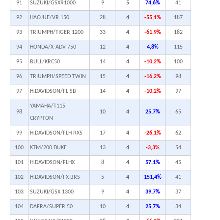
91
SUZUKI/GSXR1000
9
5
74,6%
41
92
HAOJUE/VR 150
28
4
-55,1%
187
93
TRIUMPH/TIGER 1200
33
4
-61,9%
182
94
HONDA/X-ADV 750
12
4
4,8%
115
95
BULL/KRC50
14
4
-10,2%
100
96
TRIUMPH/SPEED TWIN
15
4
-16,2%
98
97
H.DAVIDSON/FL SB
14
4
-10,2%
97
YAMAHA/T115
98
10
4
25,7%
65
CRYPTON
99
H.DAVIDSON/FLH RXS
17
4
-26,1%
62
100
KTM/200 DUKE
13
4
-3,3%
54
101
H.DAVIDSON/FLHX
8
4
57,1%
45
102
H.DAVIDSON/FX BRS
5
4
151,4%
41
103
SUZUKI/GSX 1300
9
4
39,7%
37
104
DAFRA/SUPER 50
10
4
25,7%
34