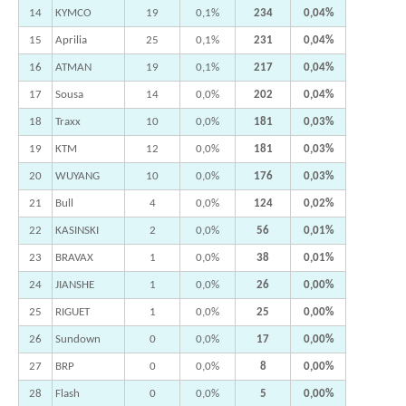
14
KYMCO
19
0,1%
234
0,04%
15
Aprilia
25
0,1%
231
0,04%
16
ATMAN
19
0,1%
217
0,04%
17
Sousa
14
0,0%
202
0,04%
18
Traxx
10
0,0%
181
0,03%
19
KTM
12
0,0%
181
0,03%
20
WUYANG
10
0,0%
176
0,03%
21
Bull
4
0,0%
124
0,02%
22
KASINSKI
2
0,0%
56
0,01%
23
BRAVAX
1
0,0%
38
0,01%
24
JIANSHE
1
0,0%
26
0,00%
25
RIGUET
1
0,0%
25
0,00%
26
Sundown
0
0,0%
17
0,00%
27
BRP
0
0,0%
8
0,00%
28
Flash
0
0,0%
5
0,00%