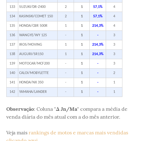
133
SUZUKI/DR-Z400
2
1
57,1%
4
134
KASINSKI/COMET 150
2
1
57,1%
4
135
HONDA/CBR 500R
1
1
214,3%
4
136
WANGYE/WY 125
-
1
-
3
137
IROS/MOVING
1
1
214,3%
3
138
AUGURI/SR150
1
1
214,3%
3
139
MOTOCAR/MCF200
-
1
-
3
140
CALOI/MOBYLETTE
-
1
-
2
141
HONDA/NX 350
-
1
-
1
142
YAMAHA/LANDER
-
1
-
1
Observação
: Coluna "
Δ Jn/Ma
" compara a média de
venda diária do mês atual com a do mês anterior.
Veja mais
rankings de motos e marcas mais vendidas
clicando aqui
.