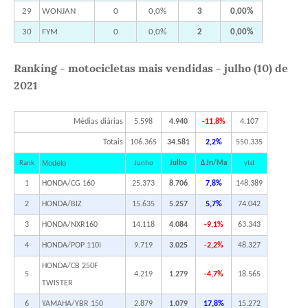
29
WONJAN
0
0,0%
3
0,00%
30
FYM
0
0,0%
2
0,00%
Ranking - motocicletas mais vendidas - julho (10) de
2021
Médias diárias
5.598
4.940
-11,8%
4.107
Totais
106.365
34.581
2,2%
550.335
Modelo
Rank
Junho
Julho
Δ Jn/Ma
ytd
1
HONDA/CG 160
25.373
8.706
7,8%
148.389
2
HONDA/BIZ
15.635
5.257
5,7%
74.042
3
HONDA/NXR160
14.118
4.084
-9,1%
63.343
4
HONDA/POP 110I
9.719
3.025
-2,2%
48.327
HONDA/CB 250F
5
4.219
1.279
-4,7%
18.565
TWISTER
6
YAMAHA/YBR 150
2.879
1.079
17,8%
15.272