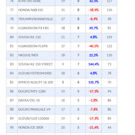
76
KTM/390 DUKE
19
8
32,3%
127
77
HONDA/NXR150
31
8
-18,9%
110
78
TRIUMPH/BONNEVILLE
27
8
-6,9%
98
79
H.DAVIDSON/FX FBS
18
8
39,7%
81
80
SOUSA/AS 110
21
7
4,8%
129
81
H.DAVIDSON/FLHTK
37
7
-40,5%
122
82
HAOJUE/NEX
18
7
22,2%
120
83
SOUSA/AS 150 STREET
9
7
144,4%
73
84
SUZUKI/VSTROM1000
18
6
4,8%
78
85
KYMCO/AGILITY 16 200
8
6
135,7%
70
86
DUCATI/MTS 1260
19
5
-17,3%
94
87
DAFRA/ZIG 50
16
5
-1,8%
86
88
DUCATI/PANIGALE V4
17
5
-7,6%
86
89
SUZUKI/GSX S1000A
19
5
-17,3%
84
90
HONDA/CB 300R
20
5
-21,4%
44