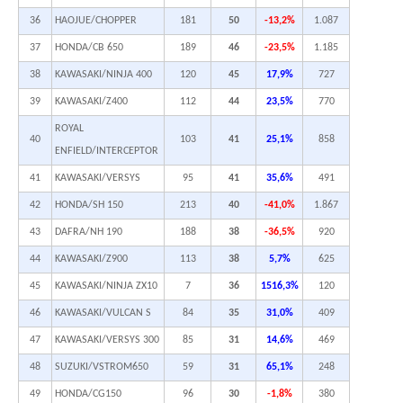
36
HAOJUE/CHOPPER
181
50
-13,2%
1.087
37
HONDA/CB 650
189
46
-23,5%
1.185
38
KAWASAKI/NINJA 400
120
45
17,9%
727
39
KAWASAKI/Z400
112
44
23,5%
770
ROYAL
40
103
41
25,1%
858
ENFIELD/INTERCEPTOR
41
KAWASAKI/VERSYS
95
41
35,6%
491
42
HONDA/SH 150
213
40
-41,0%
1.867
43
DAFRA/NH 190
188
38
-36,5%
920
44
KAWASAKI/Z900
113
38
5,7%
625
45
KAWASAKI/NINJA ZX10
7
36
1516,3%
120
46
KAWASAKI/VULCAN S
84
35
31,0%
409
47
KAWASAKI/VERSYS 300
85
31
14,6%
469
48
SUZUKI/VSTROM650
59
31
65,1%
248
49
HONDA/CG150
96
30
-1,8%
380