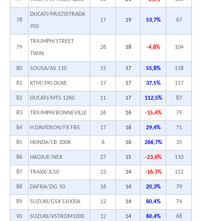
DUCATI/MULTISTRADA
78
17
19
53,7%
67
950
TRIUMPH/STREET
79
26
18
-4,8%
104
TWIN
80
SOUSA/AS 110
15
17
55,8%
118
81
KTM/390 DUKE
17
17
37,5%
117
82
DUCATI/MTS 1260
11
17
112,5%
87
83
TRIUMPH/BONNEVILLE
26
16
-15,4%
79
84
H.DAVIDSON/FX FBS
17
16
29,4%
71
85
HONDA/CB 300R
6
16
266,7%
35
86
HAOJUE/NEX
27
15
-23,6%
110
87
TRAXX/JL50
23
14
-16,3%
152
88
DAFRA/ZIG 50
16
14
20,3%
79
89
SUZUKI/GSX S1000A
12
14
60,4%
74
90
SUZUKI/VSTROM1000
12
14
60,4%
68