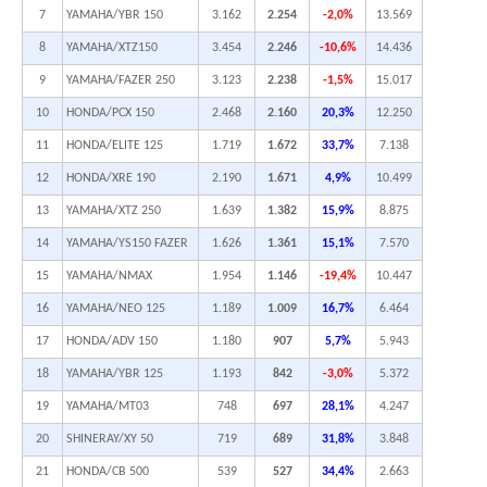
7
YAMAHA/YBR 150
3.162
2.254
-2,0%
13.569
8
YAMAHA/XTZ150
3.454
2.246
-10,6%
14.436
9
YAMAHA/FAZER 250
3.123
2.238
-1,5%
15.017
10
HONDA/PCX 150
2.468
2.160
20,3%
12.250
11
HONDA/ELITE 125
1.719
1.672
33,7%
7.138
12
HONDA/XRE 190
2.190
1.671
4,9%
10.499
13
YAMAHA/XTZ 250
1.639
1.382
15,9%
8.875
14
YAMAHA/YS150 FAZER
1.626
1.361
15,1%
7.570
15
YAMAHA/NMAX
1.954
1.146
-19,4%
10.447
16
YAMAHA/NEO 125
1.189
1.009
16,7%
6.464
17
HONDA/ADV 150
1.180
907
5,7%
5.943
18
YAMAHA/YBR 125
1.193
842
-3,0%
5.372
19
YAMAHA/MT03
748
697
28,1%
4.247
20
SHINERAY/XY 50
719
689
31,8%
3.848
21
HONDA/CB 500
539
527
34,4%
2.663