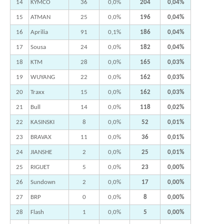
14
KYMCO
36
0,0%
204
0,04%
15
ATMAN
25
0,0%
196
0,04%
16
Aprilia
91
0,1%
186
0,04%
17
Sousa
24
0,0%
182
0,04%
18
KTM
28
0,0%
165
0,03%
19
WUYANG
22
0,0%
162
0,03%
20
Traxx
15
0,0%
162
0,03%
21
Bull
14
0,0%
118
0,02%
22
KASINSKI
8
0,0%
52
0,01%
23
BRAVAX
11
0,0%
36
0,01%
24
JIANSHE
2
0,0%
25
0,01%
25
RIGUET
5
0,0%
23
0,00%
26
Sundown
2
0,0%
17
0,00%
27
BRP
0
0,0%
8
0,00%
28
Flash
1
0,0%
5
0,00%