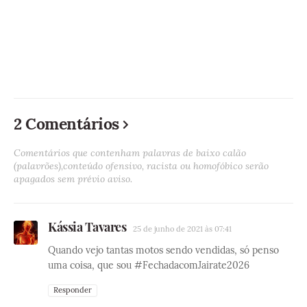
2 Comentários
Comentários que contenham palavras de baixo calão
(palavrões),conteúdo ofensivo, racista ou homofóbico serão
apagados sem prévio aviso.
Kássia Tavares
25 de junho de 2021 às 07:41
Quando vejo tantas motos sendo vendidas, só penso
uma coisa, que sou #FechadacomJairate2026
Responder