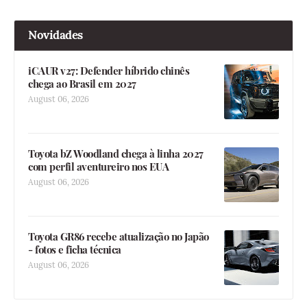
Novidades
iCAUR v27: Defender híbrido chinês
chega ao Brasil em 2027
August 06, 2026
Toyota bZ Woodland chega à linha 2027
com perfil aventureiro nos EUA
August 06, 2026
Toyota GR86 recebe atualização no Japão
- fotos e ficha técnica
August 06, 2026