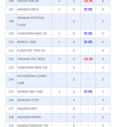
146
DAFRA/APACHE
2
1
-31,3%
6
147
HAOBAO/HB50
1
1
37,5%
6
YAMAHA/CRYPTON
148
-
1
-
5
T105E
149
SUNDOWN/MAX 125
1
1
37,5%
5
150
BMW/K 1600
1
1
37,5%
5
151
FLASH/MV TEEN 50
-
1
-
4
152
YAMAHA/JOG TEEN
2
1
-31,3%
3
153
SUNDOWN/WEB 100
-
1
-
3
HUSQVARNA/COMET
154
-
1
-
3
250R
155
HONDA/CBR 500R
1
1
37,5%
3
156
WONJAN/TOPY
-
1
-
3
157
NAZAXX/MAX
-
1
-
2
158
KASINSKI/PRIMA
-
1
-
2
159
HONDA/SHADOW 750
-
1
-
2