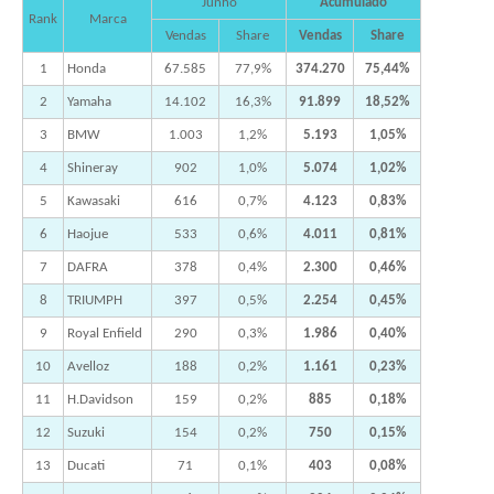
Junho
Acumulado
Rank
Marca
Vendas
Share
Vendas
Share
1
Honda
67.585
77,9%
374.270
75,44%
2
Yamaha
14.102
16,3%
91.899
18,52%
3
BMW
1.003
1,2%
5.193
1,05%
4
Shineray
902
1,0%
5.074
1,02%
5
Kawasaki
616
0,7%
4.123
0,83%
6
Haojue
533
0,6%
4.011
0,81%
7
DAFRA
378
0,4%
2.300
0,46%
8
TRIUMPH
397
0,5%
2.254
0,45%
9
Royal Enfield
290
0,3%
1.986
0,40%
10
Avelloz
188
0,2%
1.161
0,23%
11
H.Davidson
159
0,2%
885
0,18%
12
Suzuki
154
0,2%
750
0,15%
13
Ducati
71
0,1%
403
0,08%