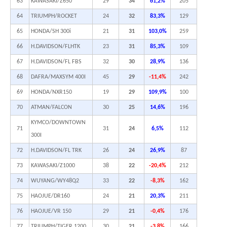
63
KAWASAKI/Z650
29
34
61,2%
205
64
TRIUMPH/ROCKET
24
32
83,3%
129
65
HONDA/SH 300i
21
31
103,0%
259
66
H.DAVIDSON/FLHTK
23
31
85,3%
109
67
H.DAVIDSON/FL FBS
32
30
28,9%
136
68
DAFRA/MAXSYM 400I
45
29
-11,4%
242
69
HONDA/NXR150
19
29
109,9%
100
70
ATMAN/FALCON
30
25
14,6%
196
KYMCO/DOWNTOWN
71
31
24
6,5%
112
300I
72
H.DAVIDSON/FL TRK
26
24
26,9%
87
73
KAWASAKI/Z1000
38
22
-20,4%
212
74
WUYANG/WY48Q2
33
22
-8,3%
162
75
HAOJUE/DR160
24
21
20,3%
211
76
HAOJUE/VR 150
29
21
-0,4%
176
77
TRIUMPH/TIGER 1200
30
21
-3,8%
166