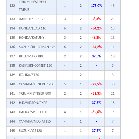
TRIUMPH/STREET
132
1
2
175,0%
46
TRIPLE
133
JIANSHE/JBR 125
3
2
-8,3%
25
134
HONDA/LEAD 110
6
2
-54,2%
18
135
HONDA/KATUNY
3
2
-8,3%
16
136
SUZUKI/BURGMAN 125
6
2
-54,2%
11
137
BULL/MAXX KRC
2
2
37,5%
10
138
KASINSKI/COMET 150
-
2
-
3
139
ITALIKA/ST50
-
2
-
3
140
YAMAHA/TENERE 1200
5
1
-72,5%
50
141
TRIUMPH/TIGER 800
2
1
-31,3%
21
142
H.DAVIDSON/FXFB
1
1
37,5%
16
143
DAFRA/SPEED 150
4
1
-65,6%
9
144
YAMAHA/NEO AT115
-
1
-
7
145
SUZUKI/GS120
1
1
37,5%
7