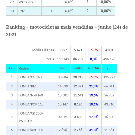
29
WONJAN
1
0,0%
3
0,00%
30
FYM
0
0,0%
2
0,00%
Ranking - motocicletas mais vendidas - junho (24) de
2021
Médias diárias
5.797
5.421
-6,5%
4.001
Totais
110.143
86.732
8,3%
496.126
Modelo
Rank
Maio
Junho
Δ Jn/Ma
ytd
1
HONDA/CG 160
30.684
20.915
-6,3%
135.227
2
HONDA/BIZ
14.590
12.891
21,5%
66.041
3
HONDA/NXR160
13.381
11.641
19,6%
56.782
4
HONDA/POP 110I
10.147
8.126
10,1%
43.710
HONDA/CB 250F
5
4.019
3.433
17,5%
16.500
TWISTER
6
HONDA/XRE 300
2.896
2.766
31,3%
11.561