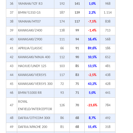
36
YAMAHA/YZF R3
192
141
1,0%
968
37
BMW/G310 GS
187
139
2,2%
1.114
38
YAMAHA/MT07
174
117
-7,5%
838
39
KAWASAKI/Z400
138
99
-1,4%
713
40
KAWASAKI/Z900
111
94
16,4%
568
41
APRILIA/CLASSIC
66
91
89,6%
186
42
KAWASAKI/NINJA 400
112
90
10,5%
652
43
HAOJUE/LINDY 125
103
85
13,5%
481
44
KAWASAKI/VERSYS
117
83
-2,5%
438
45
KAWASAKI/VERSYS 300
72
75
43,2%
428
46
BMW/S1000 RR
93
71
5,0%
441
ROYAL
47
126
70
-23,6%
784
ENFIELD/INTERCEPTOR
48
DAFRA/CITYCOM 300I
86
68
8,7%
492
49
DAFRA/APACHE 200
81
68
15,4%
318