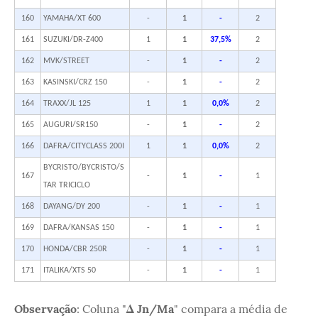
160
YAMAHA/XT 600
-
1
-
2
161
SUZUKI/DR-Z400
1
1
37,5%
2
162
MVK/STREET
-
1
-
2
163
KASINSKI/CRZ 150
-
1
-
2
164
TRAXX/JL 125
1
1
0,0%
2
165
AUGURI/SR150
-
1
-
2
166
DAFRA/CITYCLASS 200I
1
1
0,0%
2
BYCRISTO/BYCRISTO/S
167
-
1
-
1
TAR TRICICLO
168
DAYANG/DY 200
-
1
-
1
169
DAFRA/KANSAS 150
-
1
-
1
170
HONDA/CBR 250R
-
1
-
1
171
ITALIKA/XTS 50
-
1
-
1
Observação
: Coluna "
Δ Jn/Ma
" compara a média de