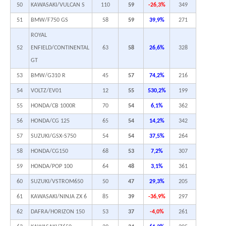
50
KAWASAKI/VULCAN S
110
59
-26,3%
349
51
BMW/F750 GS
58
59
39,9%
271
ROYAL
52
ENFIELD/CONTINENTAL
63
58
26,6%
328
GT
53
BMW/G310 R
45
57
74,2%
216
54
VOLTZ/EV01
12
55
530,2%
199
55
HONDA/CB 1000R
70
54
6,1%
362
56
HONDA/CG 125
65
54
14,2%
342
57
SUZUKI/GSX-S750
54
54
37,5%
264
58
HONDA/CG150
68
53
7,2%
307
59
HONDA/POP 100
64
48
3,1%
361
60
SUZUKI/VSTROM650
50
47
29,3%
205
61
KAWASAKI/NINJA ZX 6
85
39
-36,9%
297
62
DAFRA/HORIZON 150
53
37
-4,0%
261