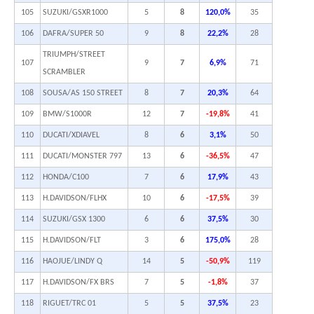
105
SUZUKI/GSXR1000
5
8
120,0%
35
106
DAFRA/SUPER 50
9
8
22,2%
28
TRIUMPH/STREET
107
9
7
6,9%
71
SCRAMBLER
108
SOUSA/AS 150 STREET
8
7
20,3%
64
109
BMW/S1000R
12
7
-19,8%
41
110
DUCATI/XDIAVEL
8
6
3,1%
50
111
DUCATI/MONSTER 797
13
6
-36,5%
47
112
HONDA/C100
7
6
17,9%
43
113
H.DAVIDSON/FLHX
10
6
-17,5%
39
114
SUZUKI/GSX 1300
6
6
37,5%
30
115
H.DAVIDSON/FLT
3
6
175,0%
28
116
HAOJUE/LINDY Q
14
5
-50,9%
119
117
H.DAVIDSON/FX BRS
7
5
-1,8%
37
118
RIGUET/TRC 01
5
5
37,5%
23