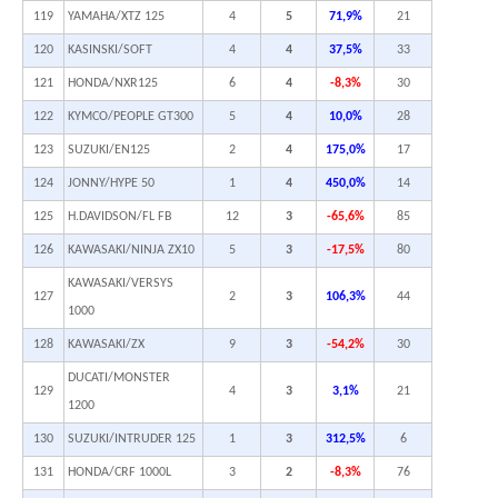
119
YAMAHA/XTZ 125
4
5
71,9%
21
120
KASINSKI/SOFT
4
4
37,5%
33
121
HONDA/NXR125
6
4
-8,3%
30
122
KYMCO/PEOPLE GT300
5
4
10,0%
28
123
SUZUKI/EN125
2
4
175,0%
17
124
JONNY/HYPE 50
1
4
450,0%
14
125
H.DAVIDSON/FL FB
12
3
-65,6%
85
126
KAWASAKI/NINJA ZX10
5
3
-17,5%
80
KAWASAKI/VERSYS
127
2
3
106,3%
44
1000
128
KAWASAKI/ZX
9
3
-54,2%
30
DUCATI/MONSTER
129
4
3
3,1%
21
1200
130
SUZUKI/INTRUDER 125
1
3
312,5%
6
131
HONDA/CRF 1000L
3
2
-8,3%
76