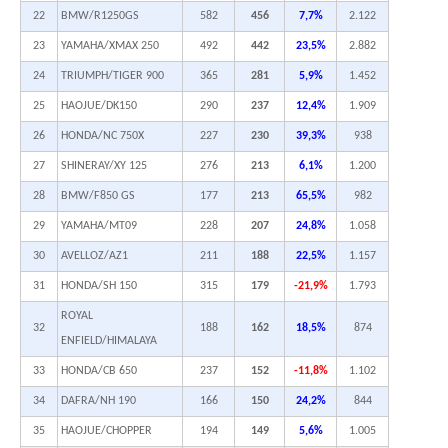
22
BMW/R1250GS
582
456
7,7%
2.122
23
YAMAHA/XMAX 250
492
442
23,5%
2.882
24
TRIUMPH/TIGER 900
365
281
5,9%
1.452
25
HAOJUE/DK150
290
237
12,4%
1.909
26
HONDA/NC 750X
227
230
39,3%
938
27
SHINERAY/XY 125
276
213
6,1%
1.200
28
BMW/F850 GS
177
213
65,5%
982
29
YAMAHA/MT09
228
207
24,8%
1.058
30
AVELLOZ/AZ1
211
188
22,5%
1.157
31
HONDA/SH 150
315
179
-21,9%
1.793
ROYAL
32
188
162
18,5%
874
ENFIELD/HIMALAYA
33
HONDA/CB 650
237
152
-11,8%
1.102
34
DAFRA/NH 190
166
150
24,2%
844
35
HAOJUE/CHOPPER
194
149
5,6%
1.005