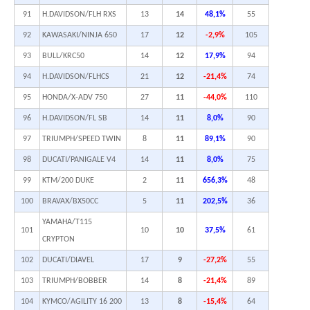
91
H.DAVIDSON/FLH RXS
13
14
48,1%
55
92
KAWASAKI/NINJA 650
17
12
-2,9%
105
93
BULL/KRC50
14
12
17,9%
94
94
H.DAVIDSON/FLHCS
21
12
-21,4%
74
95
HONDA/X-ADV 750
27
11
-44,0%
110
96
H.DAVIDSON/FL SB
14
11
8,0%
90
97
TRIUMPH/SPEED TWIN
8
11
89,1%
90
98
DUCATI/PANIGALE V4
14
11
8,0%
75
99
KTM/200 DUKE
2
11
656,3%
48
100
BRAVAX/BX50CC
5
11
202,5%
36
YAMAHA/T115
101
10
10
37,5%
61
CRYPTON
102
DUCATI/DIAVEL
17
9
-27,2%
55
103
TRIUMPH/BOBBER
14
8
-21,4%
89
104
KYMCO/AGILITY 16 200
13
8
-15,4%
64