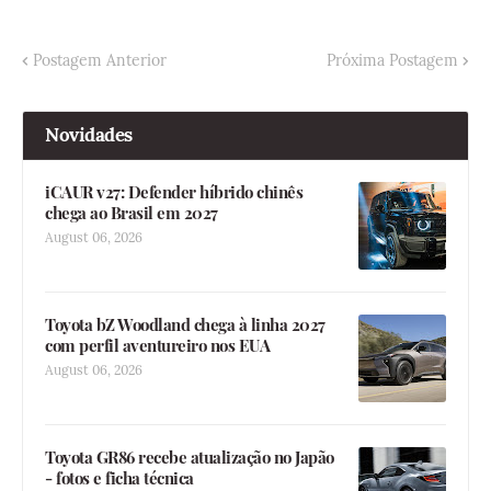
Postagem Anterior
Próxima Postagem
Novidades
iCAUR v27: Defender híbrido chinês
chega ao Brasil em 2027
August 06, 2026
Toyota bZ Woodland chega à linha 2027
com perfil aventureiro nos EUA
August 06, 2026
Toyota GR86 recebe atualização no Japão
- fotos e ficha técnica