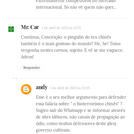
extremamente competitivos no mercado
internacional. Só não vê quem não quer...
Mr. Car
1 de abril de 2021 às 21:55
Continua, Conceição: o pingulin do teu chinês
também é o mais gostoso do mundo? He, he! Toma
vergonha nestes cornos, sujeito. E vê se me esquece.
Adeus!
Responder
andy
1 de abril de 2021 às 22:05
Esse é o seu melhor argumento para defender
essa falácia sobre " o bioterrorismo chinês" ?
Sugiro sair do Whatsapp e se informar através
de sites idôneos, não canais de propagação ao
ódio, como muitos defensores deste (des)
governo cultivam.