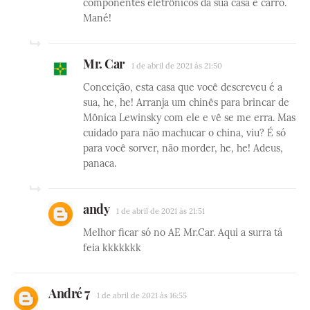
componentes eletrônicos da sua casa e carro.
Mané!
Mr. Car
1 de abril de 2021 às 21:50
Conceição, esta casa que você descreveu é a
sua, he, he! Arranja um chinês para brincar de
Mônica Lewinsky com ele e vê se me erra. Mas
cuidado para não machucar o china, viu? É só
para você sorver, não morder, he, he! Adeus,
panaca.
andy
1 de abril de 2021 às 21:51
Melhor ficar só no AE Mr.Car. Aqui a surra tá
feia kkkkkkk
André 7
1 de abril de 2021 às 16:55