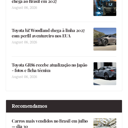
chega ao Brasil em 2027
August 06, 2026
Toyota bZ Woodland chega à linha 2027
com perfil aventureiro nos EUA
August 06, 2026
Toyota GR86 recebe atualização no Japão
- fotos e ficha técnica
August 06, 2026
Recomendamos
Carros mais vendidos no Brasil em julho
— dia 30