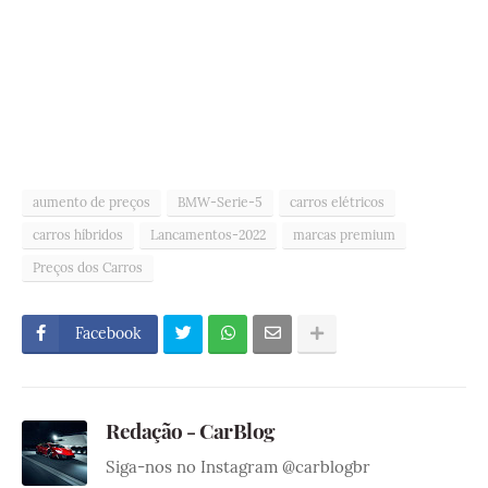
aumento de preços
BMW-Serie-5
carros elétricos
carros híbridos
Lancamentos-2022
marcas premium
Preços dos Carros
Facebook
Redação - CarBlog
Siga-nos no Instagram @carblogbr