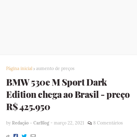
Página inicial
aumento de preços
BMW 530e M Sport Dark
Edition chega ao Brasil - preço
R$ 425.950
by
Redação - CarBlog
-
março 22, 2021
8 Comentários