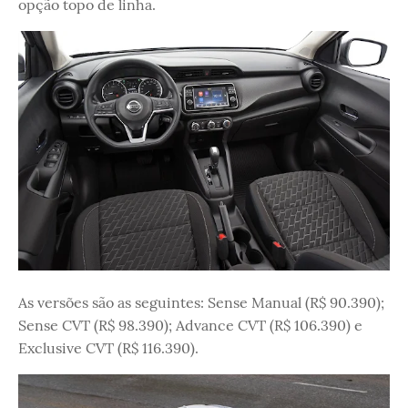
opção topo de linha.
As versões são as seguintes: Sense Manual (R$ 90.390);
Sense CVT (R$ 98.390); Advance CVT (R$ 106.390) e
Exclusive CVT (R$ 116.390).