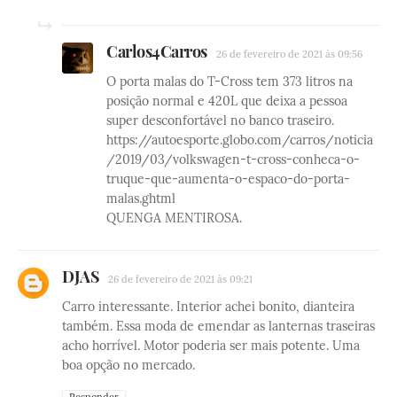
Carlos4Carros
26 de fevereiro de 2021 às 09:56
O porta malas do T-Cross tem 373 litros na
posição normal e 420L que deixa a pessoa
super desconfortável no banco traseiro.
https://autoesporte.globo.com/carros/noticia
/2019/03/volkswagen-t-cross-conheca-o-
truque-que-aumenta-o-espaco-do-porta-
malas.ghtml
QUENGA MENTIROSA.
DJAS
26 de fevereiro de 2021 às 09:21
Carro interessante. Interior achei bonito, dianteira
também. Essa moda de emendar as lanternas traseiras
acho horrível. Motor poderia ser mais potente. Uma
boa opção no mercado.
Responder