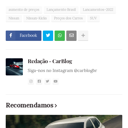
aumento de preços
Lançamento Brasil
Lancamentos-2022
Nissan
Nissan-Kicks
Preços dos Carros
SUV
Facebook
Redação - CarBlog
Siga-nos no Instagram @carblogbr
Recomendamos