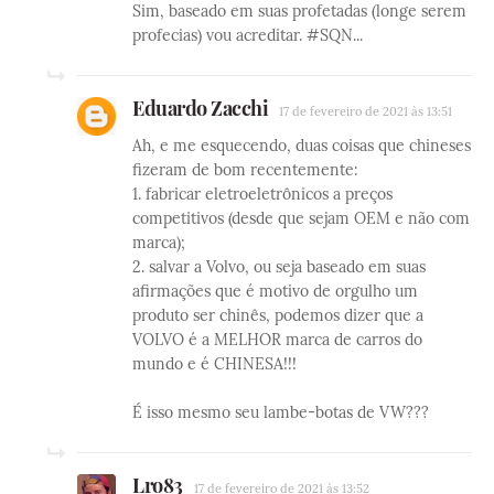
Sim, baseado em suas profetadas (longe serem
profecias) vou acreditar. #SQN...
Eduardo Zacchi
17 de fevereiro de 2021 às 13:51
Ah, e me esquecendo, duas coisas que chineses
fizeram de bom recentemente:
1. fabricar eletroeletrônicos a preços
competitivos (desde que sejam OEM e não com
marca);
2. salvar a Volvo, ou seja baseado em suas
afirmações que é motivo de orgulho um
produto ser chinês, podemos dizer que a
VOLVO é a MELHOR marca de carros do
mundo e é CHINESA!!!
É isso mesmo seu lambe-botas de VW???
Lro83
17 de fevereiro de 2021 às 13:52