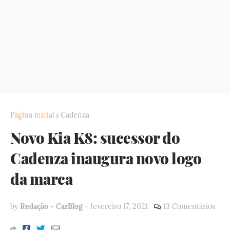
Página inicial
Cadenza
Novo Kia K8: sucessor do
Cadenza inaugura novo logo
da marca
by
Redação - CarBlog
-
fevereiro 17, 2021
13 Comentários