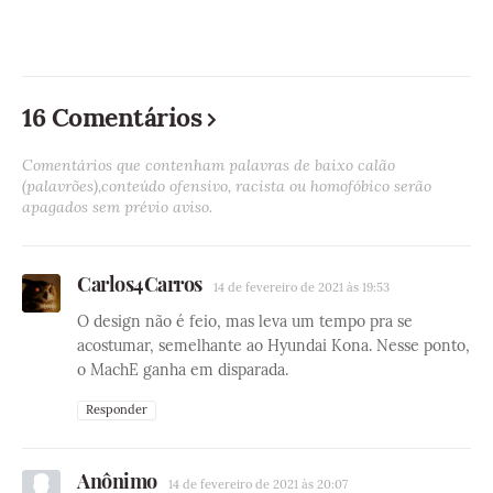
16 Comentários
Comentários que contenham palavras de baixo calão
(palavrões),conteúdo ofensivo, racista ou homofóbico serão
apagados sem prévio aviso.
Carlos4Carros
14 de fevereiro de 2021 às 19:53
O design não é feio, mas leva um tempo pra se
acostumar, semelhante ao Hyundai Kona. Nesse ponto,
o MachE ganha em disparada.
Responder
Anônimo
14 de fevereiro de 2021 às 20:07