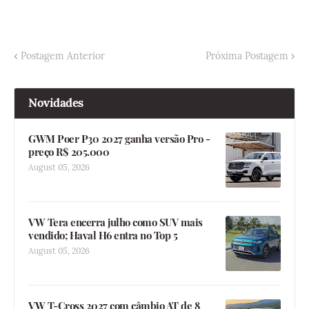
Postagem Anterior
Próxima Postagem
Novidades
GWM Poer P30 2027 ganha versão Pro -
preço R$ 205.000
August 05, 2026
VW Tera encerra julho como SUV mais
vendido; Haval H6 entra no Top 5
August 05, 2026
VW T-Cross 2027 com câmbio AT de 8