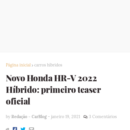
Página inicial
carros híbridos
Novo Honda HR-V 2022
Híbrido: primeiro teaser
oficial
by
Redação - CarBlog
-
janeiro 19, 2021
3 Comentários