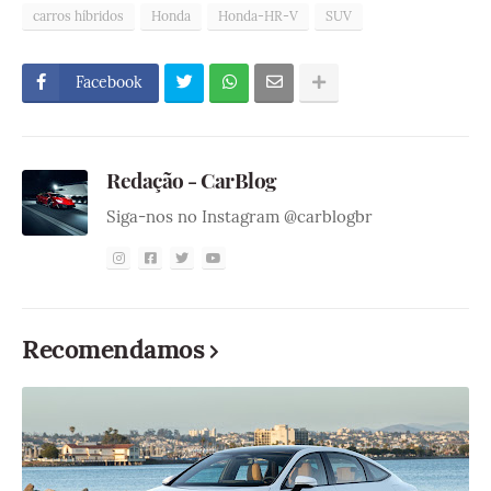
carros híbridos
Honda
Honda-HR-V
SUV
Facebook
Redação - CarBlog
Siga-nos no Instagram @carblogbr
Recomendamos