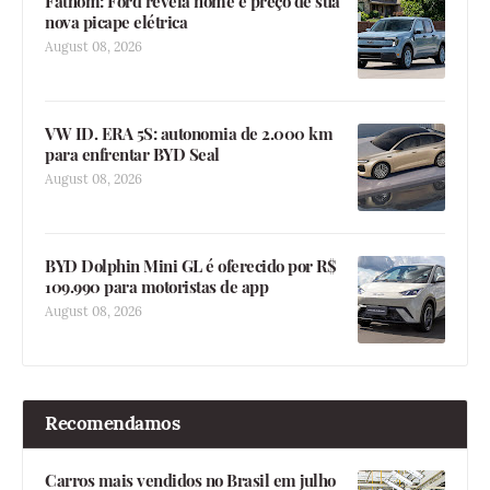
Fathom: Ford revela nome e preço de sua
nova picape elétrica
August 08, 2026
VW ID. ERA 5S: autonomia de 2.000 km
para enfrentar BYD Seal
August 08, 2026
BYD Dolphin Mini GL é oferecido por R$
109.990 para motoristas de app
August 08, 2026
Recomendamos
Carros mais vendidos no Brasil em julho