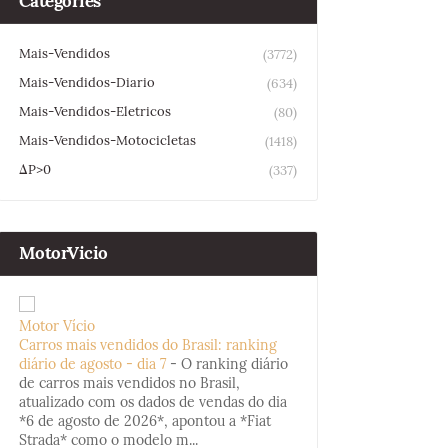
Categories
Mais-Vendidos
(3772)
Mais-Vendidos-Diario
(634)
Mais-Vendidos-Eletricos
(80)
Mais-Vendidos-Motocicletas
(1418)
ΔP>0
(337)
MotorVicio
Motor Vício
Carros mais vendidos do Brasil: ranking
diário de agosto - dia 7
-
O ranking diário
de carros mais vendidos no Brasil,
atualizado com os dados de vendas do dia
*6 de agosto de 2026*, apontou a *Fiat
Strada* como o modelo m...