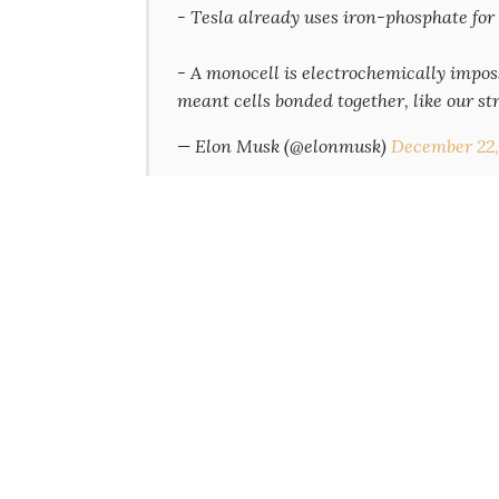
- Tesla already uses iron-phosphate fo
- A monocell is electrochemically impos
meant cells bonded together, like our st
— Elon Musk (@elonmusk)
December 22,