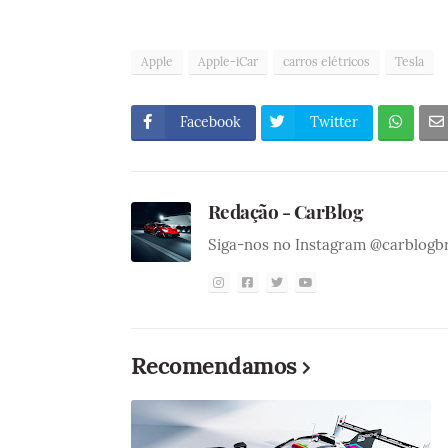
Apple
Apple-iCar
carros elétricos
Tesla
Facebook
Twitter
Redação - CarBlog
Siga-nos no Instagram @carblogb
Recomendamos