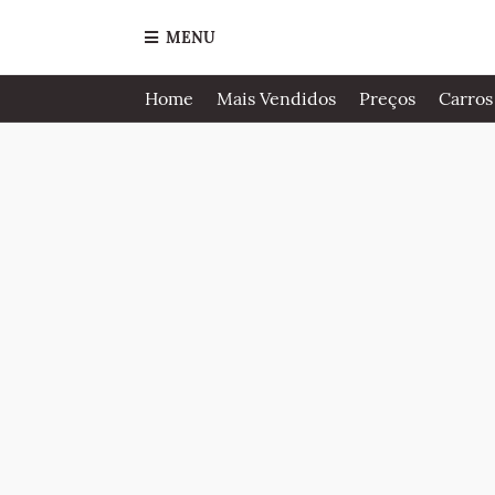
MENU
Home
Mais Vendidos
Preços
Carros