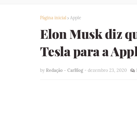
Página inicial
Apple
Elon Musk diz qu
Tesla para a App
by
Redação - CarBlog
-
dezembro 23, 2020