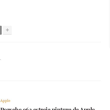
r
Apple
Porsche 963 estreia pintura da Apple